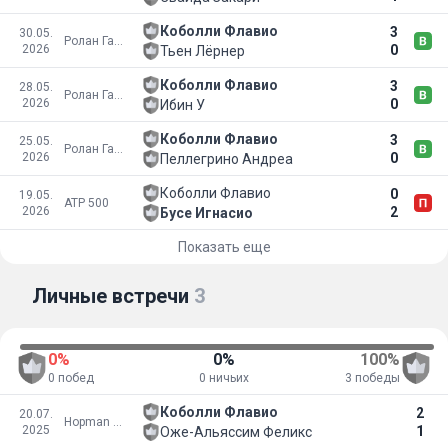
Коболли Флавио
3
30.05.
Ролан Гаррос
2026
0
Тьен Лёрнер
Коболли Флавио
3
28.05.
Ролан Гаррос
2026
0
Ибин У
Коболли Флавио
3
25.05.
Ролан Гаррос
2026
0
Пеллегрино Андреа
Коболли Флавио
0
19.05.
ATP 500
2026
2
Бусе Игнасио
Показать еще
Личные встречи
3
0%
0%
100%
0 побед
0 ничьих
3 победы
Коболли Флавио
2
20.07.
Hopman Cup
2025
1
Оже-Альяссим Феликс