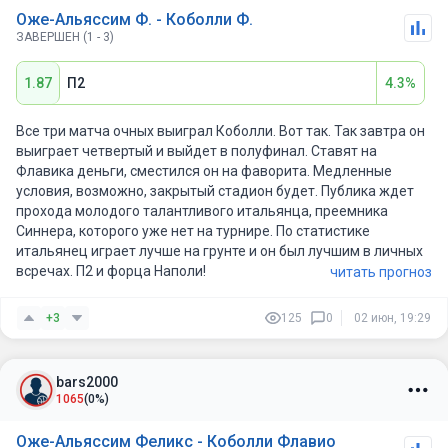
Оже-Альяссим Ф. - Коболли Ф.
ЗАВЕРШЕН (1 - 3)
1.87
П2
4.3%
Все три матча очных выиграл Коболли. Вот так. Так завтра он
выиграет четвертый и выйдет в полуфинал. Ставят на
Флавика деньги, сместился он на фаворита. Медленные
условия, возможно, закрытый стадион будет. Публика ждет
прохода молодого талантливого итальянца, преемника
Синнера, которого уже нет на турнире. По статистике
итальянец играет лучше на грунте и он был лучшим в личных
всречах. П2 и форца Наполи!
читать прогноз
+3
125
0
02 июн, 19:29
bars2000
1065
(0%)
Оже-Альяссим Феликс - Коболли Флавио