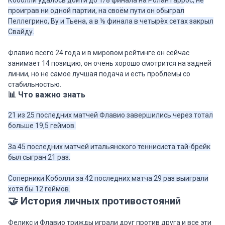
Коболли удалось дойти до 1/8 финала на Ролан Гаррос, не
проиграв ни одной партии, на своём пути он обыграл
Пеллегрино, Ву и Тьена, а в ⅛ финала в четырёх сетах закрыл
Свайду.
Флавио всего 24 года и в мировом рейтинге он сейчас
занимает 14 позицию, он очень хорошо смотрится на задней
линии, но не самое лучшая подача и есть проблемы со
стабильностью.
📊 Что важно знать
21 из 25 последних матчей Флавио завершились через тотал
больше 19,5 геймов.
За 45 последних матчей итальянского теннисиста тай-брейк
был сыгран 21 раз.
Соперники Коболли за 42 последних матча 29 раз выиграли
хотя бы 12 геймов.
🤝 История личных противостояний
Феликс и Флавио трижды играли друг против друга и все эти