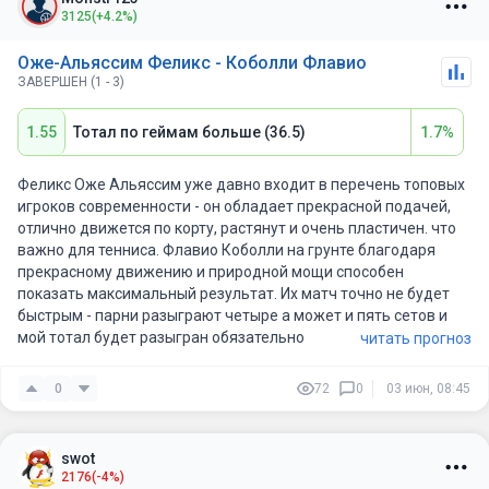
3125
(+4.2%)
Оже-Альяссим Феликс - Коболли Флавио
ЗАВЕРШЕН (1 - 3)
1.55
Тотал по геймам больше (36.5)
1.7%
Феликс Оже Альяссим уже давно входит в перечень топовых
игроков современности - он обладает прекрасной подачей,
отлично движется по корту, растянут и очень пластичен. что
важно для тенниса. Флавио Коболли на грунте благодаря
прекрасному движению и природной мощи способен
показать максимальный результат. Их матч точно не будет
быстрым - парни разыграют четыре а может и пять сетов и
мой тотал будет разыгран обязательно
читать прогноз
0
72
0
03 июн, 08:45
swot
2176
(-4%)