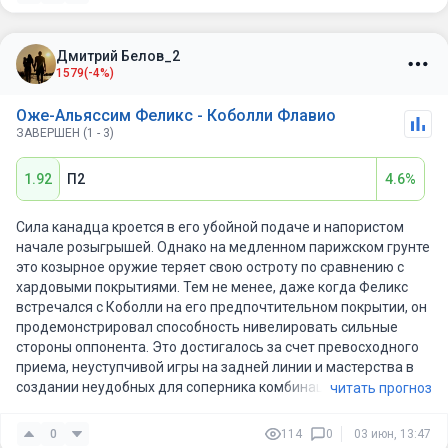
Дмитрий Белов_2
1579
(-4%)
Оже-Альяссим Феликс - Коболли Флавио
ЗАВЕРШЕН (1 - 3)
1.92
П2
4.6%
Сила канадца кроется в его убойной подаче и напористом
начале розыгрышей. Однако на медленном парижском грунте
это козырное оружие теряет свою остроту по сравнению с
хардовыми покрытиями. Тем не менее, даже когда Феликс
встречался с Коболли на его предпочтительном покрытии, он
продемонстрировал способность нивелировать сильные
стороны оппонента. Это достигалось за счет превосходного
приема, неуступчивой игры на задней линии и мастерства в
создании неудобных для соперника комбинаций.
читать прогноз
Скорее всего, Оже-Альяссим сможет взять один сет, но на
этом его достижения закончатся. Для Коболли же это станет
0
114
0
03 июн, 13:47
первым в карьере выходом в полуфинал турнира серии