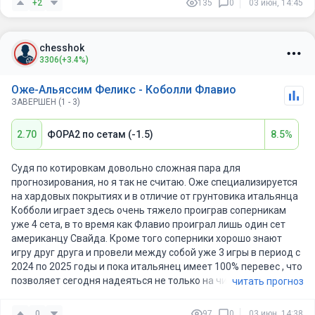
+2
135
0
03 июн, 14:45
прошлом году.
На этом турнире оба теннисиста пока не сталкивались с по-
chesshok
настоящему серьёзной оппозицией и побеждали
3306
(+3.4%)
исключительно в роли явных фаворитов. Однако, учитывая
историю личных встреч, преимущество Флавио на медленном
Оже-Альяссим Феликс - Коболли Флавио
грунте, а также тот факт, что по ходу турнира канадец уже
ЗАВЕРШЕН (1 - 3)
проиграл на три сета больше и не демонстрирует
безупречного тенниса, склоняюсь к тому, что именно Коболли
2.70
ФОРА2 по сетам (-1.5)
8.5%
сумеет пройти дальше.
Судя по котировкам довольно сложная пара для
прогнозирования, но я так не считаю. Оже специализируется
на хардовых покрытиях и в отличие от грунтовика итальянца
Кобболи играет здесь очень тяжело проиграв соперникам
уже 4 сета, в то время как Флавио проиграл лишь один сет
американцу Свайда. Кроме того соперники хорошо знают
игру друг друга и провели между собой уже 3 игры в период с
2024 по 2025 годы и пока итальянец имеет 100% перевес , что
позволяет сегодня надеяться не только на чистую победу П2,
читать прогноз
но и победу с минусовой форой по сетам (-1,5) за 2,70 в игре.
0
97
0
03 июн, 14:38