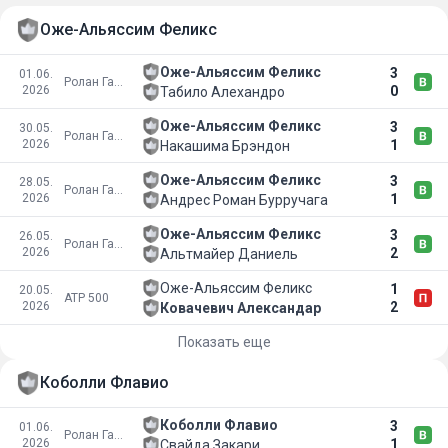
Оже-Альяссим Феликс
Оже-Альяссим Феликс
3
01.06.
Ролан Гаррос
2026
0
Табило Алехандро
Оже-Альяссим Феликс
3
30.05.
Ролан Гаррос
2026
1
Накашима Брэндон
Оже-Альяссим Феликс
3
28.05.
Ролан Гаррос
2026
1
Андрес Роман Бурручага
Оже-Альяссим Феликс
3
26.05.
Ролан Гаррос
2026
2
Альтмайер Даниель
Оже-Альяссим Феликс
1
20.05.
ATP 500
2026
2
Ковачевич Александар
Показать еще
Коболли Флавио
Коболли Флавио
3
01.06.
Ролан Гаррос
2026
1
Свайда Закари