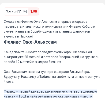
П1
1.90
Прогноз:
Кф:
Сможет ли Феликс Оже-Альяссим впервые в карьере
переиграть итальянского теннисиста или Флавио Коболли
сумеет навязать борьбу одному из главных фаворитов
турнира в Париже?
Феликс Оже-Альяссим
Канадский теннисист проводит очень хороший сезон, он
выиграл уже 25 матчей и потерпел 9 поражений, на грунте он
провёл 12 матчей и выиграл 8 из них.
Оже-Альяссим на этом турнире оьыграое Альтмайера,
Бурручагу, Накасиму и Табило, на своём пути он проиграл уже
4 сета.
Феликс – первый канадец как минимум с четвертьфиналом
на всех 4 ТБШ, в лайв рейтинге он уже занимает 4 место.