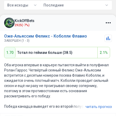
Все исходы
Последние
KickOffBets
2925
(-7%)
Оже-Альяссим Феликс - Коболли Флавио
ЗАВЕРШЕН (1 - 3)
1.70
Тотал по геймам больше (38.5)
2.1%
Оба игрока впервые в карьере пытаются выйти в полуфинал
Ролан Гаррос. Четвёртый сеяный Феликс Оже-Альяссим
встретится с десятым номером посева Флавио Коболли, и
ожидается очень плотный матч. Коболли проводит сильный
сезон и ещё ни разу не проигрывал своему сопернику,
поэтому в этом противостоянии есть основания
рассматривать его победу.
Победа канадца выведет его во второй полуфинал турнира
читать прогноз
Большого шлема за последние три турнира. До этого его