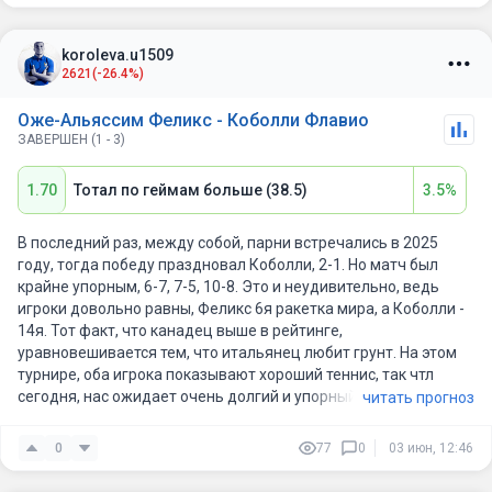
Большого шлема.
koroleva.u1509
2621
(-26.4%)
Оже-Альяссим Феликс - Коболли Флавио
ЗАВЕРШЕН (1 - 3)
1.70
Тотал по геймам больше (38.5)
3.5%
В последний раз, между собой, парни встречались в 2025
году, тогда победу праздновал Коболли, 2-1. Но матч был
крайне упорным, 6-7, 7-5, 10-8. Это и неудивительно, ведь
игроки довольно равны, Феликс 6я ракетка мира, а Коболли -
14я. Тот факт, что канадец выше в рейтинге,
уравновешивается тем, что итальянец любит грунт. На этом
турнире, оба игрока показывают хороший теннис, так чтл
сегодня, нас ожидает очень долгий и упорный матч.
читать прогноз
0
77
0
03 июн, 12:46