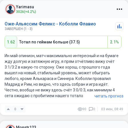
Yarimasu
3026
(+4.2%)
Оже-Альяссим Феликс - Коболли Флавио
ЗАВЕРШЕН (1 - 3)
1.62
Тотал по геймам больше (37.5)
2.1%
Ин май опинион, матч максимально интересный и на бумаге
жду долгую и затяжную игру, я прям отчётливо вижу счёт
3:1/3:2 в какую-то сторону. Оже хорош, с прошлого года
вышел на новый, стабильный уровень, может обыграть
любого, кроме Алькараса и Синнера. Коболли провалил
Мадрид и Рим, но видно, что здесь собран и игра идёт.
Честно, вообще не вижу здесь счёт 3:0/0:3, как минимум 4
сета ожидаю с пробитием нашего тотала
читать прогноз
0
90
0
03 июн, 08:49
Monstr123