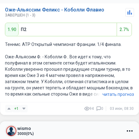
Оже-Альяссим Феликс - Коболли Флавио
ЗАВЕРШЕН (1 - 3)
1.90
П2
2.7%
Теннмс. АТР Открытый чемпионат Франции. 1/4 финала.
Оже-Альяссим Ф. - Коболли Ф.. Все идет к тому, что
полуфинал в этом сегменте сетки будет итальянским.
Коболли уверенно проошел предидущие стадии турнир, в то
время как Оже 3 из 4 матчем провел в напряженном,
затяжном темпе. У Коболли, отличная статистика и в целом
на грунте, он умеет терпеть и обладает мощным бэкхендом, в
то время как сильные стороны Оже в виде силы подачи и
читать прогноз
скорости на корте, на таком покрытии менее применимы.
Думаю сегодня итальянец сможет одолеть канадца на
+1
94
0
03 июн, 08:30
грунте.
wismo
3000
(0%)