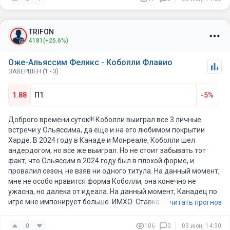
TRIFON
4181
(+25.6%)
Оже-Альяссим Феликс - Коболли Флавио
ЗАВЕРШЕН (1 - 3)
1.88
П1
-5%
Доброго времени суток!!! Коболли выиграл все 3 личные
встречи у Ольяссима, да еще и на его любимом покрытии
Харде. В 2024 году в Канаде и Монреале, Коболли шел
андердогом, но все же выиграл. Но не стоит забывать тот
факт, что Ольяссим в 2024 году был в плохой форме, и
провалил сезон, не взяв ни одного титула. На данный момент,
мне не особо нравится форма Коболли, она конечно не
ужасна, но далека от идеала. На данный момент, Канадец по
игре мне импонирует больше. ИМХО. Ставка на Оже.
читать прогноз
0
106
0
03 июн, 14:30