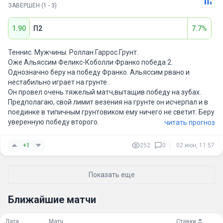
ЗАВЕРШЕН (1 - 3)
1.90
П2
7.7%
Теннис. Мужчины. Роллан Гаррос.Грунт.
Оже Альяссим Феликс-Коболли Франко победа 2.
Однозначно беру на победу Франко. Альяссим рвано и
нестабильно играет на грунте .
Он провел очень тяжелый матч,вытащив победу на зубах.
Предполагаю, свой лимит везения на грунте он исчерпал и в
поединке в типичным грунтовиком ему ничего не светит. Беру
уверенную победу второго.
читать прогноз
+1
252
0
02 июн, 11:57
Показать еще
Ближайшие матчи
Дата
Матч
Ставки