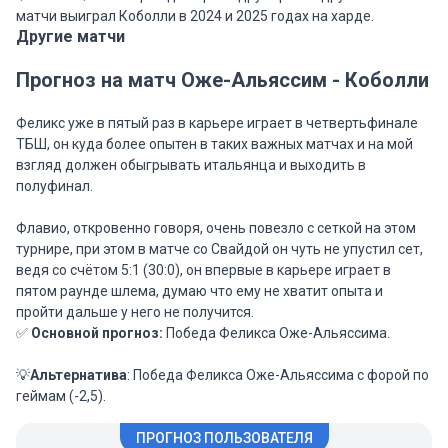
матчи выиграл Коболли в 2024 и 2025 годах на харде.
Другие матчи
Прогноз на матч Оже-Альяссим - Коболли
Феликс уже в пятый раз в карьере играет в четвертьфинале
ТБШ, он куда более опытен в таких важных матчах и на мой
взгляд должен обыгрывать итальянца и выходить в
полуфинал.
Флавио, откровенно говоря, очень повезло с сеткой на этом
турнире, при этом в матче со Свайдой он чуть не упустил сет,
ведя со счётом 5:1 (30:0), он впервые в карьере играет в
пятом раунде шлема, думаю что ему не хватит опыта и
пройти дальше у него не получится.
✅
Основной прогноз:
Победа Феликса Оже-Альяссима.
💡
Альтернатива
: Победа Феликса Оже-Альяссима с форой по
геймам (-2,5).
ПРОГНОЗ ПОЛЬЗОВАТЕЛЯ