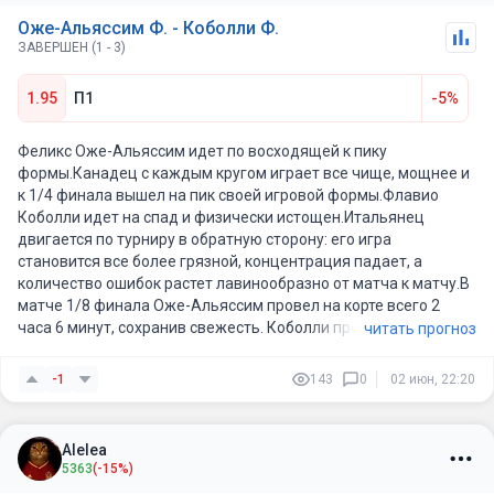
Оже-Альяссим Ф. - Коболли Ф.
ЗАВЕРШЕН (1 - 3)
1.95
П1
-5%
Феликс Оже-Альяссим идет по восходящей к пику
формы.Канадец с каждым кругом играет все чище, мощнее и
к 1/4 финала вышел на пик своей игровой формы.Флавио
Коболли идет на спад и физически истощен.Итальянец
двигается по турниру в обратную сторону: его игра
становится все более грязной, концентрация падает, а
количество ошибок растет лавинообразно от матча к матчу.В
матче 1/8 финала Оже-Альяссим провел на корте всего 2
часа 6 минут, сохранив свежесть. Коболли провел тяжелый
читать прогноз
четырехсетовик Тяжелейший матч против Свайды (3:1).Он
еле дожал американца в четвертом сете на тай-брейке,
-1
143
0
02 июн, 22:20
проведя на корте изнурительный поединок.
Alelea
5363
(-15%)