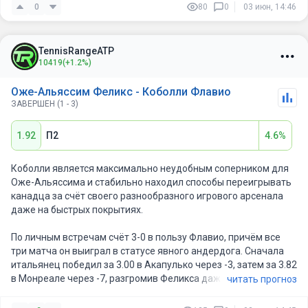
лучшим результатом на Ролан Гаррос были три выхода в
0
80
0
03 июн, 14:46
четвёртый круг. В этом году он впервые добрался до стадии
четвертьфинала в Париже.
TennisRangeATP
В понедельник Оже-Альяссим уверенно обыграл Алехандро
10419
(+1.2%)
Табило в трёх сетах, доведя свой баланс на грунте в 2026 году
до 8–4. Это его второй четвертьфинал на этом покрытии в
Оже-Альяссим Феликс - Коболли Флавио
сезоне после Монте-Карло. В live-рейтинге он поднялся на
ЗАВЕРШЕН (1 - 3)
рекордное для себя четвёртое место, опережая Коболли на
семь позиций.
1.92
П2
4.6%
Для Флавио Коболли это также один из лучших результатов
на турнирах Большого шлема — ранее он доходил до
Коболли является максимально неудобным соперником для
четвертьфинала только на Уимблдоне в прошлом году. В этом
Оже-Альяссима и стабильно находил способы переигрывать
сезоне итальянец уже играл в финале грунтового турнира в
канадца за счёт своего разнообразного игрового арсенала
Мюнхене и в целом демонстрирует стабильный прогресс на
даже на быстрых покрытиях.
этом покрытии.
По личным встречам счёт 3-0 в пользу Флавио, причём все
три матча он выиграл в статусе явного андердога. Сначала
итальянец победил за 3.00 в Акапулько через -3, затем за 3.82
в Монреале через -7, разгромив Феликса даже на домашнем
читать прогноз
для него Мастерсе на быстром харде. Последняя встреча
также осталась за Коболли — победа за 2.03 на Hopman Cup в