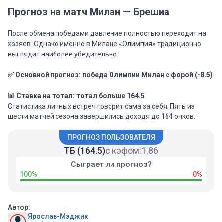
Прогноз на матч Милан — Брешиа
После обмена победами давление полностью переходит на
хозяев. Однако именно в Милане «Олимпия» традиционно
выглядит наиболее убедительно.
✅ Основной прогноз: победа Олимпии Милан с форой (-8.5)
📊 Ставка на тотал: тотал больше 164.5
Статистика личных встреч говорит сама за себя. Пять из
шести матчей сезона завершились доходя до 164 очков.
ПРОГНОЗ ПОЛЬЗОВАТЕЛЯ
ТБ (164.5)
с кэфом:
1.86
Сыграет ли прогноз?
100%
0%
Автор:
Ярослав-Мэджик