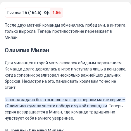
ТБ (164.5)
1.86
Прогноз:
Кф:
После двух матчей команды обменялись победами, а интрига
только выросла. Теперь противостояние переезжает в
Милан.
Олимпия Милан
Для миланцев второй матч оказался обидным поражением.
Команда долго держалась в игре и уступила лишь в концовке,
когда соперник реализовал несколько важнейших дальних
бросков. Несмотря на это, паниковать хозяевам точно не
стоит.
Главная задача была выполнена еще в первом матче серии —
«Олимпия» сумела увезти победу с чужой площадки
. Теперь
серия возвращается в Милан, где команда традиционно
чувствует себя намного увереннее.
📊 Тренды «Олимпия Милан»: