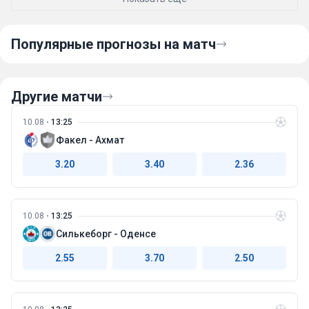
Популярные прогнозы на матч
Другие матчи
10.08
13:25
Факел - Ахмат
3.20
3.40
2.36
10.08
13:25
Силькеборг - Оденсе
2.55
3.70
2.50