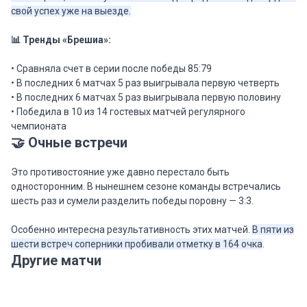
свой успех уже на выезде.
📊 Тренды «Брешиа»:
• Сравняла счет в серии после победы 85:79
• В последних 6 матчах 5 раз выигрывала первую четверть
• В последних 6 матчах 5 раз выигрывала первую половину
• Победила в 10 из 14 гостевых матчей регулярного
чемпионата
🤝 Очные встречи
Это противостояние уже давно перестало быть
односторонним. В нынешнем сезоне команды встречались
шесть раз и сумели разделить победы поровну — 3:3.
Особенно интересна результативность этих матчей.
В пяти из
шести встреч соперники пробивали отметку в 164 очка
.
Другие матчи