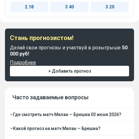
2.18
3.40
3.20
Стань прогнозистом!
Делай свои прогнозы и участвуй в розыгрыше
50
000 руб!
Подробнее
+ Добавить прогноз
Часто задаваемые вопросы
Где смотреть матч Милан — Брешиа 03 июня 2026?
Какой прогноз на матч Милан — Брешиа?