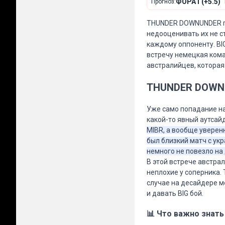
ФОРА1 (+5.5)
Прогноз:
THUNDER DOWNUNDER пр
недооценивать их не ст
каждому оппоненту. BIG
встречу немецкая кома
австралийцев, которая
THUNDER DOWN
Уже само попадание на
какой-то явный аутсай
MIBR, а вообще уверенн
был близкий матч с ук
немного не повезло на 
В этой встрече австра
неплохие у соперника. 
случае на десайдере м
и давать BIG бой.
📊 Что важно знать