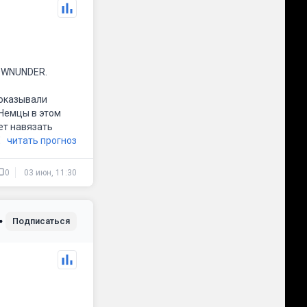
dOWNUNDER.
показывали
 Немцы в этом
ет навязать
0.5 по раундам.
читать прогноз
0
03 июн, 11:30
Подписаться