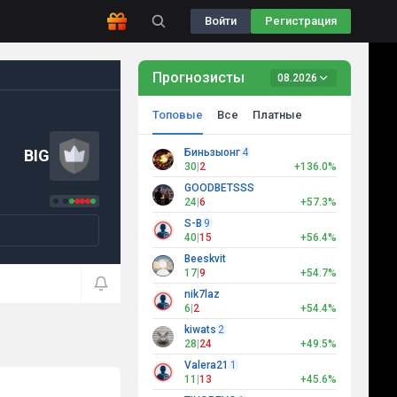
Войти
Регистрация
Прогнозисты
08.2026
Топовые
Все
Платные
BIG
Биньзыонг
4
30
|
2
+136.0%
GOODBETSSS
24
|
6
+57.3%
S-B
9
40
|
15
+56.4%
Beeskvit
17
|
9
+54.7%
nik7laz
6
|
2
+54.4%
kiwats
2
28
|
24
+49.5%
Valera21
1
11
|
13
+45.6%