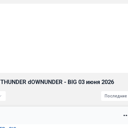
 THUNDER dOWNUNDER - BIG 03 июня 2026
Последние