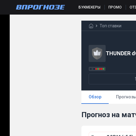
БУКМЕКЕРЫ
ПРОМО
ОТ
Топ ставки
THUNDER 
Обзор
Прогноз
Прогноз на ма