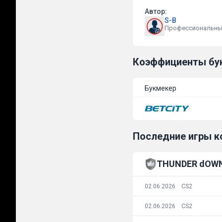
Автор:
S-B
Профессиональны
Коэффициенты бу
Букмекер
Последние игры 
THUNDER dOW
02.06.2026
CS2
02.06.2026
CS2