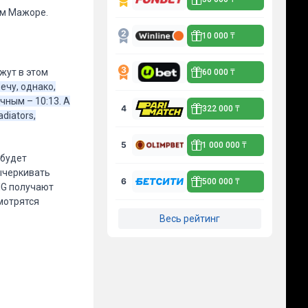
ем Мажоре.
10 000 ₸
жут в этом
60 000 ₸
ечу, однако,
чным – 10:13. А
4
322 000 ₸
diators,
5
1 000 000 ₸
 будет
ычеркивать
6
500 000 ₸
IG получают
мотрятся
Весь рейтинг