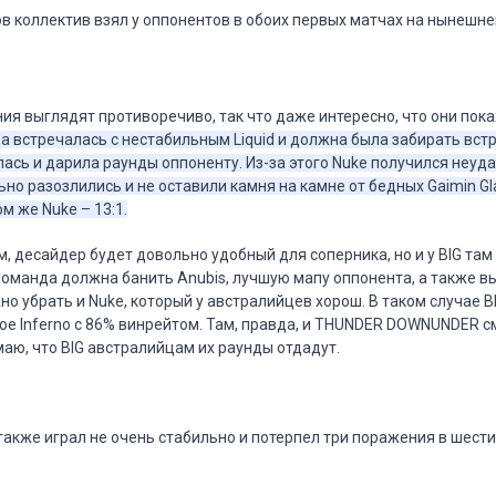
в коллектив взял у оппонентов в обоих первых матчах на нынешн
ния выглядят противоречиво, так что даже интересно, что они пока
 встречалась с нестабильным Liquid и должна была забирать встр
ась и дарила раунды оппоненту. Из-за этого Nuke получился неуда
льно разозлились и не оставили камня на камне от бедных Gaimin Gla
м же Nuke – 13:1.
м, десайдер будет довольно удобный для соперника, но и у BIG там
оманда должна банить Anubis, лучшую мапу оппонента, а также в
но убрать и Nuke, который у австралийцев хорош. В таком случае B
ое Inferno c 86% винрейтом. Там, правда, и THUNDER DOWNUNDER с
маю, что BIG австралийцам их раунды отдадут.
акже играл не очень стабильно и потерпел три поражения в шести