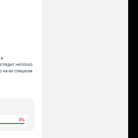
 а
ыглядит неплохо
то на их слишком
0%