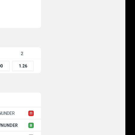
2
00
1.26
NUNDER
WNUNDER