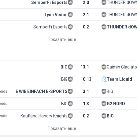
SemperFi Esports
2
:
0
THUNDER dOW
Lynn Vision
2
:
1
THUNDER dOW
SemperFi Esports
0
:
2
THUNDER dO
Показать еще
BIG
13
:
1
Gaimin Gladiato
BIG
10
:
13
Team Liquid
E WIE EINFACH E-SPORTS
3
:
1
BIG
ends
BIG
1
:
3
G2 NORD
ends
Kaufland Hangry Knights
0
:
2
BIG
ends
Показать еще