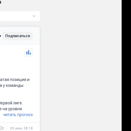
6
Подписаться
цатая позиция и
ма у команды
ервой лиге.
е на уровня
читать прогноз
по составу, и по
0
05 июн, 08:18