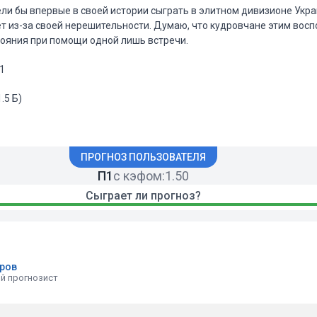
тели бы впервые в своей истории сыграть в элитном дивизионе Укр
т из-за своей нерешительности. Думаю, что кудровчане этим восп
ояния при помощи одной лишь встречи.
П1
1.5 Б)
ПРОГНОЗ ПОЛЬЗОВАТЕЛЯ
П1
с кэфом:
1.50
Сыграет ли прогноз?
иров
й прогнозист