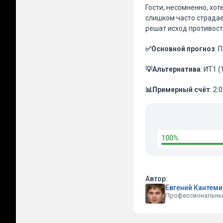
Гости, несомненно, хо
слишком часто страдае
решат исход противост
✅Основной прогноз
: 
💡Альтернатива
: ИТ1 (
📊Примерный счёт
: 2:0
100%
Автор:
Евгений Кантем
Профессиональны