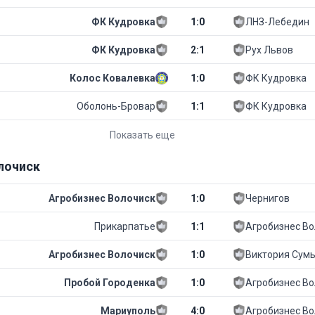
ФК Кудровка
1
:
0
ЛНЗ-Лебедин
ФК Кудровка
2
:
1
Рух Львов
Колос Ковалевка
1
:
0
ФК Кудровка
Оболонь-Бровар
1
:
1
ФК Кудровка
Показать еще
лочиск
Агробизнес Волочиск
1
:
0
Чернигов
Прикарпатье
1
:
1
Агробизнес Во
Агробизнес Волочиск
1
:
0
Виктория Сум
Пробой Городенка
1
:
0
Агробизнес Во
Мариуполь
4
:
0
Агробизнес Во