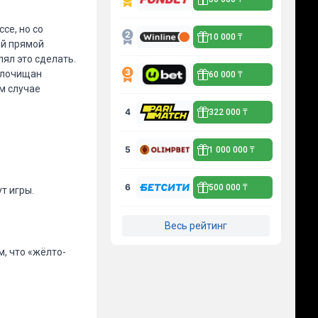
се, но со
10 000 ₸
ой прямой
ял это сделать.
олочищан
60 000 ₸
ом случае
4
322 000 ₸
5
1 000 000 ₸
6
500 000 ₸
т игры.
Весь рейтинг
, что «жёлто-