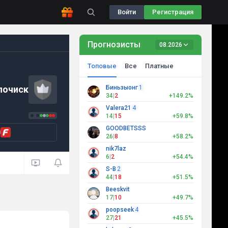
Войти
Регистрация
Прогнозисты
08.2026
Топовые
Все
Платные
лочиск
Биньзыонг
1
34
|
2
+149.2%
Valera21
4
14
|
15
+59.8%
GOODBETSSS
0
26
|
8
+58.2%
nik7laz
6
|
2
+54.4%
S-B
2
44
|
18
+51.5%
Beeskvit
17
|
10
+49.7%
poopseek
4
27
|
21
+45.5%