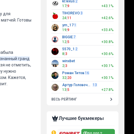
kr.lexus
2
17
|
9
+43.1%
TIHOREVO
3
у для
24
|
11
+42.6%
 матчей. Готовы
ym_17
1
19
|
9
+33.4%
BIGGIE
7
12
|
5
+30.8%
5570_1
2
 забыла
8
|
3
+30.6%
изнанный гранд
winxbet
зя не отметить,
2
|
3
+30.1%
ву нужно
Роман Титов
16
ом. Кажется,
32
|
20
+30.1%
оит.
Артур Головочесов
13
13
|
5
+27.8%
ВЕСЬ РЕЙТИНГ
Лучшие букмекеры
50 000 ₸