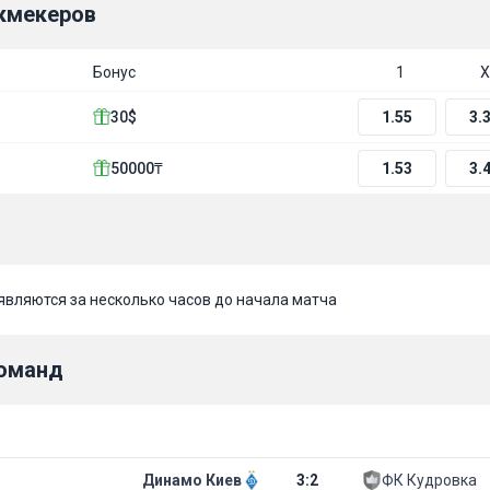
кмекеров
Бонус
1
Х
30$
1.55
3.
50000₸
1.53
3.
вляются за несколько часов до начала матча
команд
Динамо Киев
3
:
2
ФК Кудровка