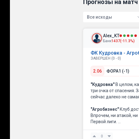
Прогнозы на матч 
Все исходы
Alex_KT
Банк
1437
(-11.3%)
ФК Кудровка - Агро
ЗАВЕРШЕН (0 - 0)
2.06
ФОРА1 (-1)
"Кудровка"
В целом, ка
три очка от спасения. 
сейчас далеко не сама
"Агробизнес"
Клуб дост
Впрочем, ни атакой, ни
Первой лиги.
Выбор
Честно говоря, 
0