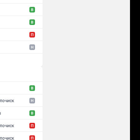
лочиск
ы
лочиск
лочиск