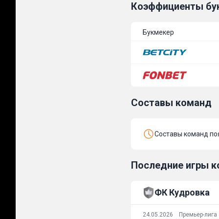
Коэффициенты бу
Букмекер
Составы команд
Составы команд поя
Последние игры 
ФК Кудровка
24.05.2026
Премьер-лига