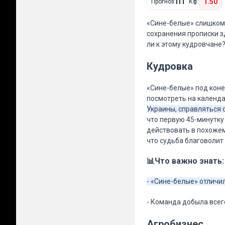
П1
1.50
Прогноз:
Кф:
«Сине-белые» слишком 
сохранения прописки з
ли к этому кудровчане
Кудровка
«Сине-белые» под коне
посмотреть на календ
Украины, справляться с
что первую 45-минутку
действовать в похожем
что судьба благоволит 
📊Что важно знать:
- «Сине-белые» отличи
- Команда добыла всег
Агробизнес