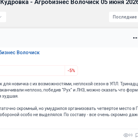
Кудровка - Агробизнес Волочиск 05 июня 202
Последние
бизнес Волочиск
-5%
к для новичка с их возможностями, неплохой сезон в УПЛ. Тринад
Заканчивали неплохо, победив "Рух" и ЛНЗ, можно сказать что фор
я худшая.
аточно скромный, но умудрился организовать четвертое место в П
 обороной особо не выделялся. По составу - все очень скромно даж
не уверен, что "Агробизнесу" в принципе нужна УПЛ. Там вопросы и 
99