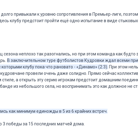
долго привыкали к уровню сопротивления в Премьер-лиге, поэтом
десь клубу предстоит пройти ещё одно испытание в виде стыковых
?
ц сезона неплохо так разогнались, но при этом команда как будто
арь.
В заключительном туре футболистов Кудровки ждал всеми пр
 которыми клубу пока что рановато - «Динамо» (2:3).
При этом нель
 кудровчане провели очень даже солидно. Прямо сейчас коллекти
 стиле, а открыть эту серию игрокам предстоит домашним поединк
банде из небольшого села, но воспринимать это как должное не ст
лись как минимум единожды в 5 из 6 крайних встреч.
о 3 победы за 15 последних матчей дома.