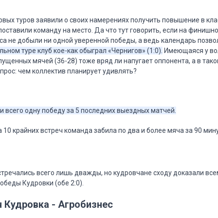
рвых туров заявили о своих намерениях получить повышение в клас
оставили команду на место. Да что тут говорить, если на финишн
а не добыли ни одной уверенной победы, а ведь календарь позвол
ьном туре клуб кое-как обыграл «Чернигов» (1:0).
Имеющаяся у в
пущенных мячей (36-28) тоже вряд ли напугает оппонента, а в так
прос: чем коллектив планирует удивлять?
и всего одну победу за 5 последних выездных матчей.
 10 крайних встреч команда забила по два и более мяча за 90 мину
стречались всего лишь дважды, но кудровчане сходу доказали всем
победы Кудровки (обе 2:0).
ч Кудровка - Агробизнес