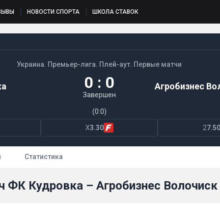
ЗЫВЫ
НОВОСТИ СПОРТА
ШКОЛА СТАВОК
Украина. Премьер-лига. Плей-аут. Первые матчи
0 : 0
ка
Агробизнес Во
Завершен
(0:0)
X
3.30
2
7.5
ы
Статистика
ч ФК Кудровка – Агробизнес Волочиск