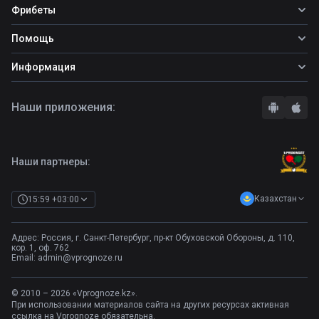
Все прогнозы
Фрибеты
Топ ставок
Фрибеты
Помощь
Прогнозы на футбол
Фрибет Ubet
Прогнозы на теннис
Школа ставок
Информация
Фрибет Фонбет
Прогнозы на хоккей
Вопросы и ответы
Фрибет Париматч
О сайте
Стратегии
Наши приложения:
Фрибет Олимпбет
Правила
Бонусы букмекеров
Комментарии
Отзывы о БК
Контакты
Полная версия
Наши партнеры:
Казахстан
15:59 +03:00
Адрес: Россия, г. Санкт-Петербург, пр-кт Обуховской Обороны, д. 110,
кор. 1, оф. 762
Email:
admin@vprognoze.ru
© 2010 – 2026 «Vprognoze.kz».
При использовании материалов сайта на других ресурсах активная
ссылка на Vprognoze обязательна.