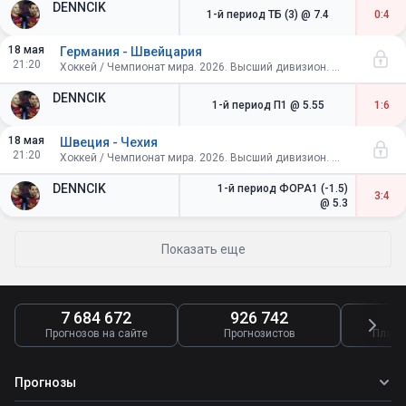
DENNCIK
1-й период ТБ (3)
@ 7.4
0:4
18 мая
Германия - Швейцария
21:20
Хоккей / Чемпионат мира. 2026. Высший дивизион. Швейцария. Групповой этап
DENNCIK
1-й период П1
@ 5.55
1:6
18 мая
Швеция - Чехия
21:20
Хоккей / Чемпионат мира. 2026. Высший дивизион. Швейцария. Групповой этап
DENNCIK
1-й период ФОРА1 (-1.5)
3:4
@ 5.3
Показать еще
7 684 672
926 742
4
Прогнозов на сайте
Прогнозистов
Платн
Прогнозы