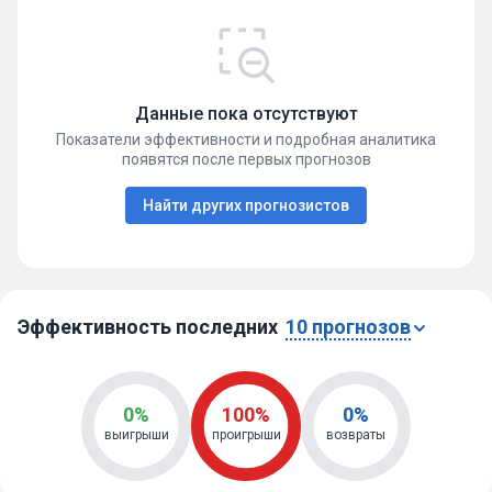
Данные пока отсутствуют
Показатели эффективности и подробная аналитика
появятся после первых прогнозов
Найти других прогнозистов
Эффективность последних
10 прогнозов
0%
100%
0%
выигрыши
проигрыши
возвраты