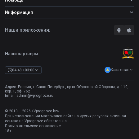
Помощь
Прогнозы на футбол
Фрибет Ubet
Прогнозы на теннис
Школа ставок
Информация
Фрибет Фонбет
Прогнозы на хоккей
Вопросы и ответы
Фрибет Париматч
О сайте
Стратегии
Наши приложения:
Фрибет Олимпбет
Правила
Бонусы букмекеров
Комментарии
Отзывы о БК
Контакты
Полная версия
Наши партнеры:
Казахстан
04:48 +03:00
Адрес: Россия, г. Санкт-Петербург, пр-кт Обуховской Обороны, д. 110,
кор. 1, оф. 762
Email:
admin@vprognoze.ru
© 2010 – 2026 «Vprognoze.kz».
При использовании материалов сайта на других ресурсах активная
ссылка на Vprognoze обязательна.
Пользовательское соглашение
18+