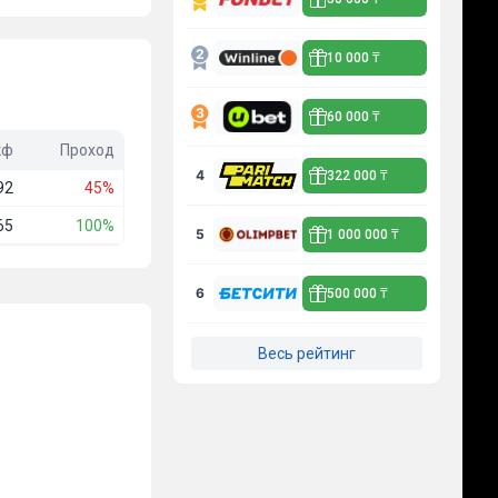
10 000 ₸
60 000 ₸
кф
Проход
4
322 000 ₸
92
45%
65
100%
5
1 000 000 ₸
6
500 000 ₸
Весь рейтинг