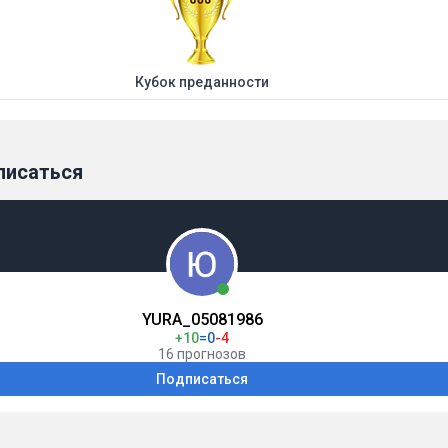
Кубок преданности
писаться
YURA_05081986
+10
=0
-4
16 прогнозов
Подписаться