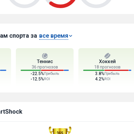
ам спорта за
все время
Теннис
Хоккей
36 прогнозов
18 прогнозов
-22.5%
3.8%
Прибыль
Прибыль
-12.5%
4.2%
ROI
ROI
rtShock