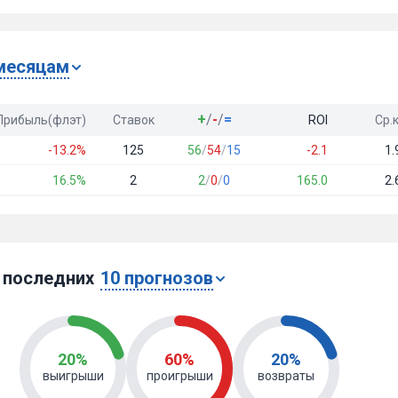
месяцам
+
/
-
/
=
Прибыль(флэт)
Ставок
ROI
Ср.
-13.2%
125
56
/
54
/
15
-2.1
1.
16.5%
2
2
/
0
/
0
165.0
2.
 последних
10 прогнозов
20%
60%
20%
выигрыши
проигрыши
возвраты