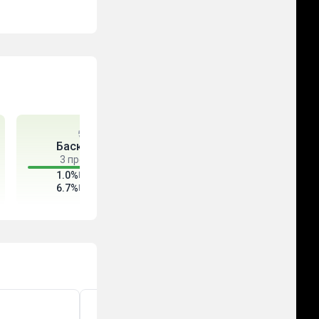
Баскетбол
Бейсбол
3 прогноза
1 прогноз
1.0%
0.0%
Прибыль
Прибыль
6.7%
0.0%
ROI
ROI