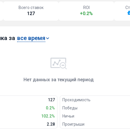
Всего ставок
ROI
Ст
127
+0.2%
ка за
все время
Нет данных за текущий период
127
Проходимость
0.2%
Победы
102.2%
Ничьи
2.28
Проигрыши