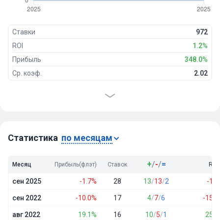
Ставки
972
ROI
1.2%
Прибыль
348.0%
Ср. коэф.
2.02
Проходимость
49%
Победы
477
Ничьи
77
Проигрыши
417
Статистика
по месяцам
+
/
-
/
=
Месяц
Прибыль(флэт)
Ставок
ROI
сен 2025
-1.7%
28
13
/
13
/
2
-1.9
сен 2022
-10.0%
17
4
/
7
/
6
-15.0
авг 2022
19.1%
16
10
/
5
/
1
25.3