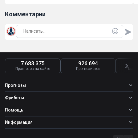
Комментарии
7 683 375
926 694
4
Прогнозов на сайте
Прогнозистов
Платн
Прогнозы
Все прогнозы
Фрибеты
Топ ставок
Фрибеты
Помощь
Прогнозы на футбол
Фрибет Ubet
Прогнозы на теннис
Школа ставок
Информация
Фрибет Фонбет
Прогнозы на хоккей
Вопросы и ответы
Фрибет Париматч
О сайте
Стратегии