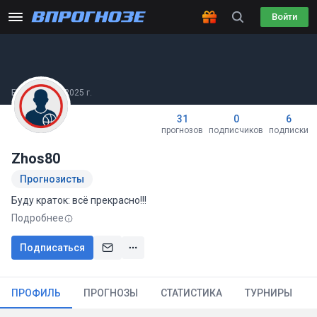
Войти
Был(а) 25.09.2025 г.
31
0
6
прогнозов
подписчиков
подписки
Zhos80
Прогнозисты
Буду краток: всё прекрасно!!!
Подробнее
Подписаться
ПРОФИЛЬ
ПРОГНОЗЫ
СТАТИСТИКА
ТУРНИРЫ