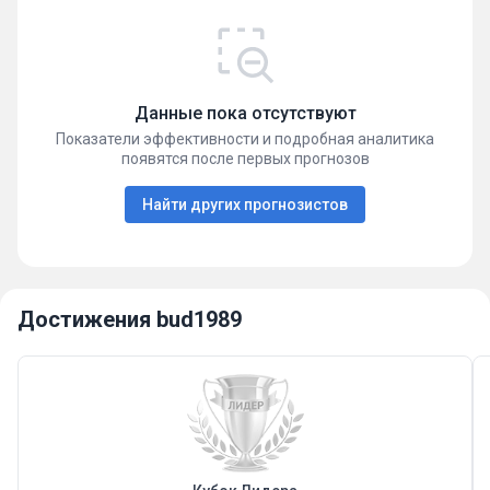
Данные пока отсутствуют
Показатели эффективности и подробная аналитика
появятся после первых прогнозов
Найти других прогнозистов
Достижения bud1989