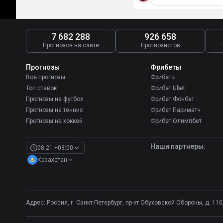
7 682 288
926 658
Прогнозов на сайте
Прогнозистов
Прогнозы
Фрибеты
Все прогнозы
Фрибеты
Топ ставок
Фрибет Ubet
Прогнозы на футбол
Фрибет Фонбет
Прогнозы на теннис
Фрибет Париматч
Прогнозы на хоккей
Фрибет Олимпбет
Наши партнеры:
08:21 +03:00
Казахстан
Адрес: Россия, г. Санкт-Петербург, пр-кт Обуховской Обороны, д. 110, 