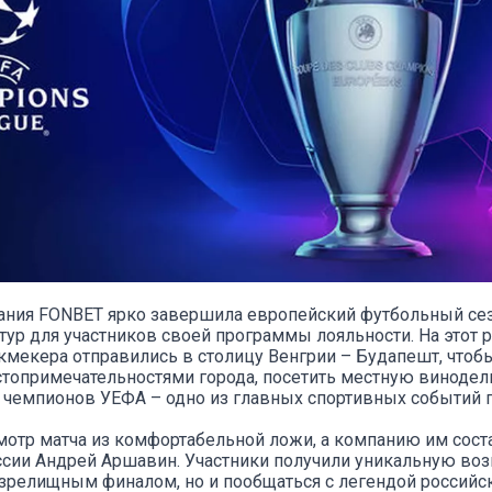
ния FONBET ярко завершила европейский футбольный сез
ур для участников своей программы лояльности. На этот р
кмекера отправились в столицу Венгрии – Будапешт, чтоб
стопримечательностями города, посетить местную виноде
 чемпионов УЕФА – одно из главных спортивных событий г
мотр матча из комфортабельной ложи, а компанию им сост
ссии Андрей Аршавин. Участники получили уникальную во
 зрелищным финалом, но и пообщаться с легендой российск