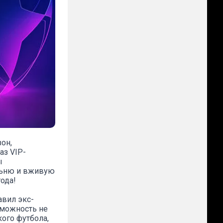
он,
аз VIP-
ы
льню и вживую
ода!
авил экс-
зможность не
ого футбола,