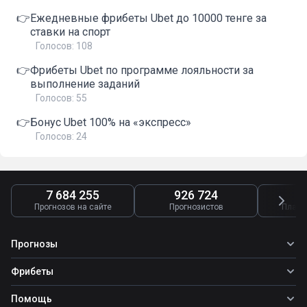
👉
Ежедневные фрибеты Ubet до 10000 тенге за
ставки на спорт
Голосов: 108
👉
Фрибеты Ubet по программе лояльности за
выполнение заданий
Голосов: 55
👉
Бонус Ubet 100% на «экспресс»
Голосов: 24
7 684 255
926 724
4
Прогнозов на сайте
Прогнозистов
Платн
Прогнозы
Все прогнозы
Фрибеты
Топ ставок
Фрибеты
Помощь
Прогнозы на футбол