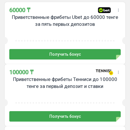
60000 ₸
Приветственные фрибеты Ubet до 60000 тенге
за пять первых депозитов
Получить бонус
100000 ₸
Приветственные фрибеты Тенниси до 100000
тенге за первый депозит и ставки
Получить бонус