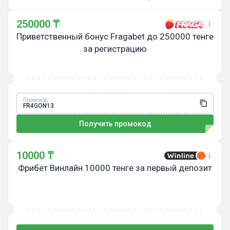
250000 ₸
Приветственный бонус Fragabet до 250000 тенге
за регистрацию
Промокод
FR4GON13
Получить промокод
10000 ₸
Фрибет Винлайн 10000 тенге за первый депозит