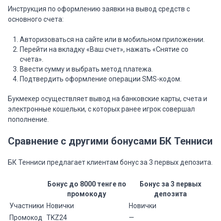
Инструкция по оформлению заявки на вывод средств с
основного счета:
Авторизоваться на сайте или в мобильном приложении.
Перейти на вкладку «Ваш счет», нажать «Снятие со
счета».
Ввести сумму и выбрать метод платежа.
Подтвердить оформление операции SMS-кодом.
Букмекер осуществляет вывод на банковские карты, счета и
электронные кошельки, с которых ранее игрок совершал
пополнение.
Сравнение с другими бонусами БК Тенниси
БК Тенниси предлагает клиентам бонус за 3 первых депозита.
Бонус до 8000 тенге по
Бонус за 3 первых
промокоду
депозита
Участники
Новички
Новички
Промокод
TKZ24
—