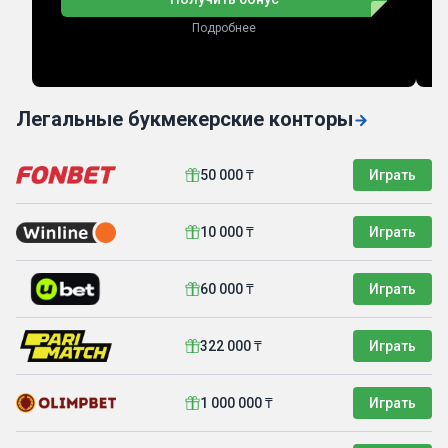
Подробнее
Легальные букмекерские конторы
50 000 ₸
Играть
10 000 ₸
Играть
60 000 ₸
Играть
322 000 ₸
Играть
1 000 000 ₸
Играть