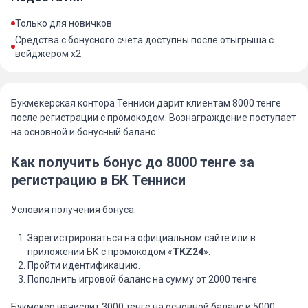
Только для новичков
Средства с бонусного счета доступны после отыгрыша с
вейджером х2
Букмекерская контора Тенниси дарит клиентам 8000 тенге
после регистрации с промокодом. Вознаграждение поступает
на основной и бонусный баланс.
Как получить бонус до 8000 тенге за
регистрацию в БК Тенниси
Условия получения бонуса:
Зарегистрироваться на официальном сайте или в
приложении БК с промокодом «
TKZ24
».
Пройти идентификацию.
Пополнить игровой баланс на сумму от 2000 тенге.
Букмекер начислит 3000 тенге на основной баланс и 5000