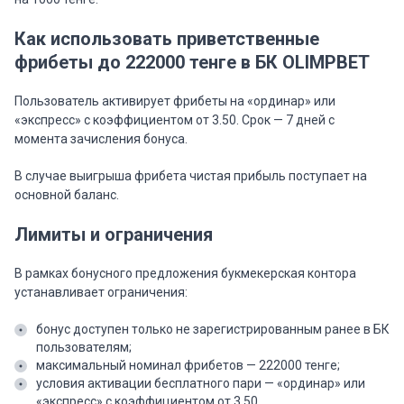
Как использовать приветственные
фрибеты до 222000 тенге в БК OLIMPBET
Пользователь активирует фрибеты на «ординар» или
«экспресс» с коэффициентом от 3.50. Срок — 7 дней с
момента зачисления бонуса.
В случае выигрыша фрибета чистая прибыль поступает на
основной баланс.
Лимиты и ограничения
В рамках бонусного предложения букмекерская контора
устанавливает ограничения:
бонус доступен только не зарегистрированным ранее в БК
пользователям;
максимальный номинал фрибетов — 222000 тенге;
условия активации бесплатного пари — «ординар» или
«экспресс» с коэффициентом от 3.50.