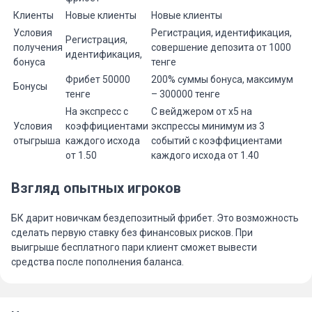
Клиенты
Новые клиенты
Новые клиенты
Условия
Регистрация, идентификация,
Регистрация,
получения
совершение депозита от 1000
идентификация,
бонуса
тенге
Фрибет 50000
200% суммы бонуса, максимум
Бонусы
тенге
– 300000 тенге
На экспресс с
С вейджером от х5 на
Условия
коэффициентами
экспрессы минимум из 3
отыгрыша
каждого исхода
событий с коэффициентами
от 1.50
каждого исхода от 1.40
Взгляд опытных игроков
БК дарит новичкам бездепозитный фрибет. Это возможность
сделать первую ставку без финансовых рисков. При
выигрыше бесплатного пари клиент сможет вывести
средства после пополнения баланса.