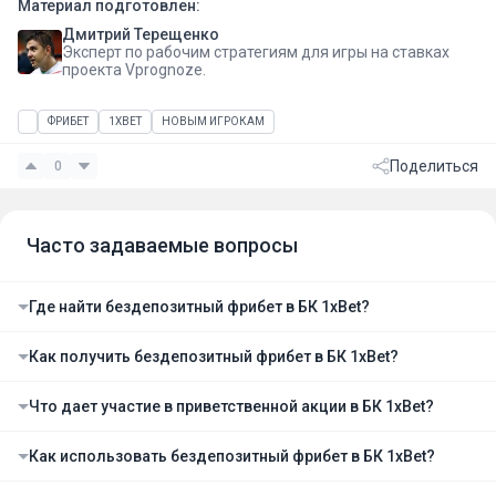
Материал подготовлен:
Дмитрий Терещенко
Эксперт по рабочим стратегиям для игры на ставках
проекта Vprognoze.
ФРИБЕТ
1XBET
НОВЫМ ИГРОКАМ
Поделиться
0
Часто задаваемые вопросы
Где найти бездепозитный фрибет в БК 1xBet?
Как получить бездепозитный фрибет в БК 1xBet?
Что дает участие в приветственной акции в БК 1xBet?
Как использовать бездепозитный фрибет в БК 1xBet?