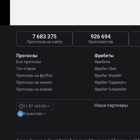
7 683 375
926 694
Прогнозов на сайте
Прогнозистов
Прогнозы
Фрибеты
Все прогнозы
Фрибеты
Топ ставок
Фрибет Ubet
Прогнозы на футбол
Фрибет Фонбет
Прогнозы на теннис
Фрибет Париматч
Прогнозы на хоккей
Фрибет Олимпбет
Наши партнеры:
11:07 +03:00
Казахстан