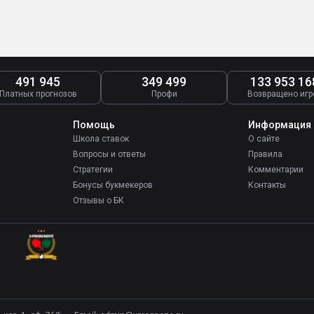
491 945
349 499
133 953 16
Платных прогнозов
Профи
Возвращено игр
Помощь
Информация
Школа ставок
О сайте
Вопросы и ответы
Правила
Стратегии
Комментарии
Бонусы букмекеров
Контакты
Отзывы о БК