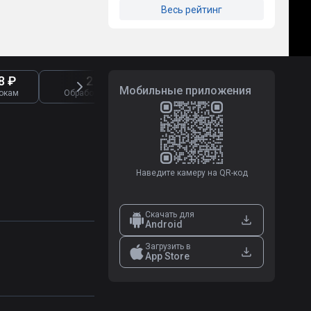
Весь рейтинг
8 ₽
2 722
8 291
Мобильные приложения
окам
Обработано жалоб
Отзывы о букмекерах
Наведите камеру на QR-код
Скачать для
Android
Загрузить в
App Store