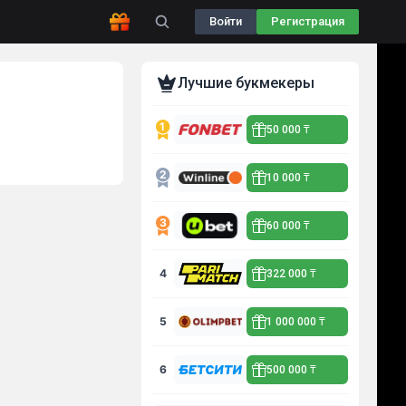
Войти
Регистрация
Лучшие букмекеры
50 000 ₸
10 000 ₸
60 000 ₸
4
322 000 ₸
5
1 000 000 ₸
6
500 000 ₸