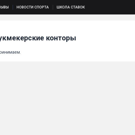
ЗЫВЫ
НОВОСТИ СПОРТА
ШКОЛА СТАВОК
укмекерские конторы
ринимаем.