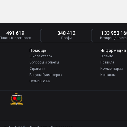
491 619
348 412
133 953 16
Платных прогнозов
Профи
Возвращено игр
Помощь
Информация
Школа ставок
О сайте
Вопросы и ответы
Правила
Стратегии
Комментарии
Бонусы букмекеров
Контакты
Отзывы о БК