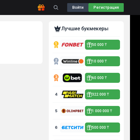
Войти
Регистрация
Лучшие букмекеры
50 000 ₸
10 000 ₸
60 000 ₸
4
322 000 ₸
5
1 000 000 ₸
6
500 000 ₸