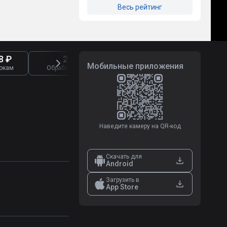
Весь рейтинг
8 ₽
2 722
8 290
Мобильные приложения
окам
Обработано жалоб
Отзывы о букмекерах
Наведите камеру на QR-код
Скачать для
Android
Загрузить в
App Store