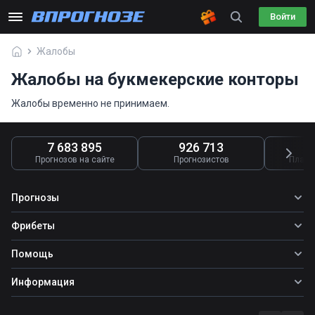
Войти
Жалобы
Жалобы на букмекерские конторы
Жалобы временно не принимаем.
7 683 895
926 713
4
Прогнозов на сайте
Прогнозистов
Платн
Прогнозы
Все прогнозы
Фрибеты
Топ ставок
Фрибеты
Помощь
Прогнозы на футбол
Фрибет Ubet
Прогнозы на теннис
Школа ставок
Информация
Фрибет Фонбет
Прогнозы на хоккей
Вопросы и ответы
Фрибет Париматч
О сайте
Стратегии