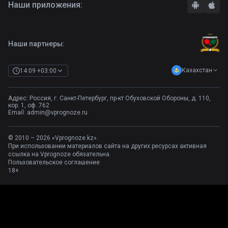
Наши приложения:
Фрибет Олимпбет
Правила
Бонусы букмекеров
Комментарии
Отзывы о БК
Контакты
Полная версия
Наши партнеры:
Казахстан
14:09 +03:00
Адрес: Россия, г. Санкт-Петербург, пр-кт Обуховской Обороны, д. 110,
кор. 1, оф. 762
Email:
admin@vprognoze.ru
© 2010 – 2026 «Vprognoze.kz».
При использовании материалов сайта на других ресурсах активная
ссылка на Vprognoze обязательна.
Пользовательское соглашение
18+