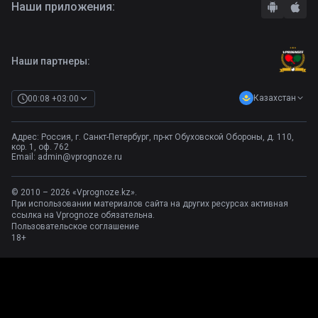
Наши приложения:
Фрибет Олимпбет
Правила
Бонусы букмекеров
Комментарии
Отзывы о БК
Контакты
Полная версия
Наши партнеры:
Казахстан
00:08 +03:00
Адрес: Россия, г. Санкт-Петербург, пр-кт Обуховской Обороны, д. 110,
кор. 1, оф. 762
Email:
admin@vprognoze.ru
© 2010 – 2026 «Vprognoze.kz».
При использовании материалов сайта на других ресурсах активная
ссылка на Vprognoze обязательна.
Пользовательское соглашение
18+