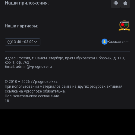
Наши приложения:
Фрибет Олимпбет
Правила
Бонусы букмекеров
Комментарии
Отзывы о БК
Контакты
Полная версия
Наши партнеры:
Казахстан
13:40 +03:00
Адрес: Россия, г. Санкт-Петербург, пр-кт Обуховской Обороны, д. 110,
кор. 1, оф. 762
Email:
admin@vprognoze.ru
© 2010 – 2026 «Vprognoze.kz».
При использовании материалов сайта на других ресурсах активная
ссылка на Vprognoze обязательна.
Пользовательское соглашение
18+