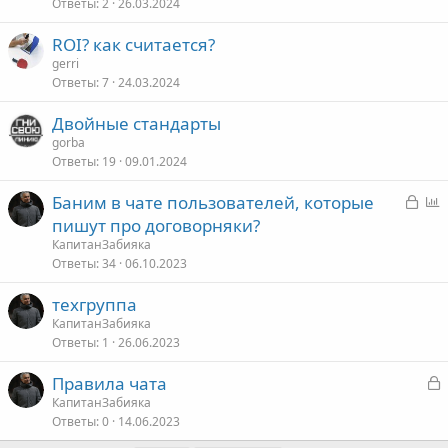
Ответы
2
26.03.2024
ROI? как считается?
gerri
Ответы
7
24.03.2024
Двойные стандарты
gorba
Ответы
19
09.01.2024
З
Баним в чате пользователей, которые
а
п
пишут про договорняки?
к
р
КапитанЗабияка
р
о
Ответы
34
06.10.2023
ы
с
техгруппа
т
КапитанЗабияка
о
Ответы
1
26.06.2023
З
Правила чата
а
КапитанЗабияка
Ответы
0
14.06.2023
к
р