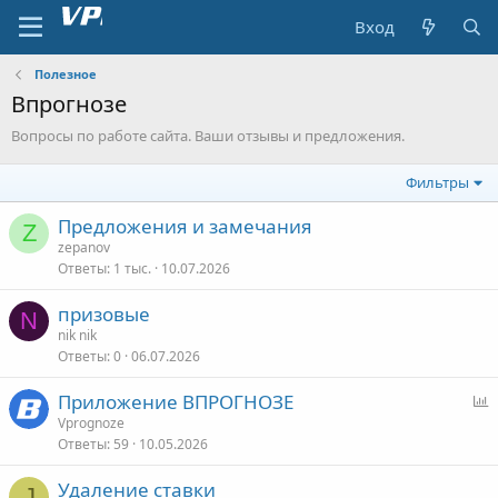
Вход
Полезное
Впрогнозе
Вопросы по работе сайта. Ваши отзывы и предложения.
Фильтры
Предложения и замечания
Z
zepanov
Ответы
1 тыс.
10.07.2026
призовые
N
nik nik
Ответы
0
06.07.2026
Приложение ВПРОГНОЗЕ
п
Vprognoze
Ответы
59
10.05.2026
р
о
Удаление ставки
с
J