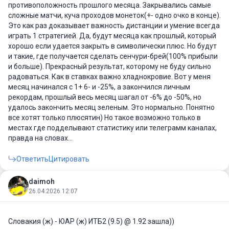
противоположность прошлого месяца. Закрывались самые
сложные матчи, куча проходов монеток(+- одно очко в конце).
Это как раз доказывает важность дистанции и умение всегда
играть 1 стратегией. Да, будут месяца как прошлый, который
хорошо если удается закрыть в символически плюс. Но будут
и такие, где получается сделать сенчури-брей(100% прибыли
и больше). Прекрасный результат, которому не буду сильно
радоваться. Как в ставках важно хладнокровие. Вот у меня
месяц начинался с 1+ 6- и -25%, а закончился личным
рекордам, прошлый весь месяц шагал от -6% до -50%, но
удалось закончить месяц зеленым. Это нормально. Понятно
все хотят только плюсятин) Но такое возможно только в
местах где подделывают статистику или телеграмм каналах,
правда на словах...
Ответить
Цитировать
daimoh
26.04.2026 12:07
Словакия (ж) - ЮАР (ж) ИТБ2 (9.5) @ 1.92 зашла))