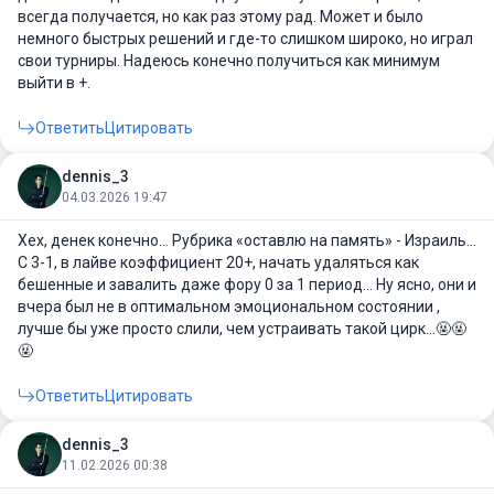
всегда получается, но как раз этому рад. Может и было
немного быстрых решений и где-то слишком широко, но играл
свои турниры. Надеюсь конечно получиться как минимум
выйти в +.
Ответить
Цитировать
dennis_3
04.03.2026 19:47
Хех, денек конечно… Рубрика «оставлю на память» - Израиль…
С 3-1, в лайве коэффициент 20+, начать удаляться как
бешенные и завалить даже фору 0 за 1 период… Ну ясно, они и
вчера был не в оптимальном эмоциональном состоянии ,
лучше бы уже просто слили, чем устраивать такой цирк…🤬🤬
🤬
Ответить
Цитировать
dennis_3
11.02.2026 00:38