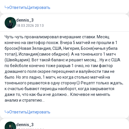
Ответить
Цитировать
dennis_3
18.03.2026 20:13
Чуть-чуть проанализировал вчерашние ставки. Месяц
конечно на светофор похож. Вчера 5 матчей не прошли в 1
бросок(Новая Зеландия, США, Нигерия, Босня(ничья убила
тотал), Исландия(самое обидное). А на тоненького 1 матч
(Швейцария). Вот такой баланс и решает месяц... Ну и с США
по бейсболе конечно тоже разрыв 1 очко, но там фактор
домашнего поля скорее переоценил и валуйности там не
было. Но это ладно, 1 матч, но когда столько матчей на
тоненького решаются в одну сторону🥴 Рецепт только ждать,
к счастью бывают периоды наоборот, когда закрывается
даже то, что как-бы и не должно... Ключевое не менять
анализ и стратегию...
Ответить
Цитировать
dennis_3