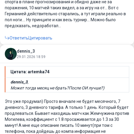
спорта в плане прогнозирования и обидно даже не за
поражения, 10 матчей таких видел, а за игру на от… Вот с
Германией действительно старались, а тут играли реально в
пол ноги…. Ну принципе и как весь турнир… Можно было
предсказать, недоработал…
Ответить
Цитировать
dennis_3
29.01.2026 18:59
Цитата: artemka74
dennis_3
,
Может тогда месяц не брать?После ОИ лучше?)
Это уже продумал) Просто вначале не будет месячного, 7
дневного, 3 дневного тарифа. А только 1 день. Который будет
продлеваться. Бывает находишь матч как Жемчужина против
Могилева, коэффициент с 1.8 просаживается до 1.3 за 30
минут! А мне еще описание писать 10 минут(при том с
телефона, пока дойдешь до компа информация не