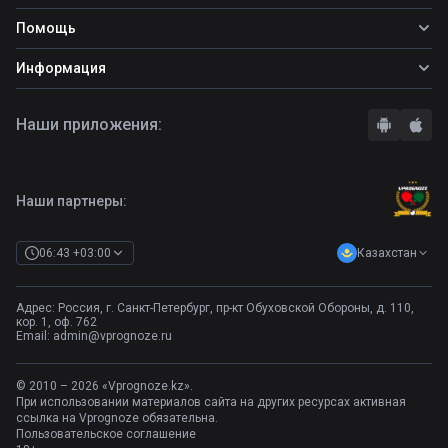
Топ ставок
Фрибеты
Помощь
Прогнозы на футбол
Фрибет Ubet
Прогнозы на теннис
Школа ставок
Информация
Фрибет Фонбет
Прогнозы на хоккей
Вопросы и ответы
Фрибет Париматч
О сайте
Стратегии
Наши приложения:
Фрибет Олимпбет
Правила
Бонусы букмекеров
Комментарии
Отзывы о БК
Контакты
Полная версия
Наши партнеры:
Казахстан
06:43 +03:00
Адрес: Россия, г. Санкт-Петербург, пр-кт Обуховской Обороны, д. 110,
кор. 1, оф. 762
Email:
admin@vprognoze.ru
© 2010 – 2026 «Vprognoze.kz».
При использовании материалов сайта на других ресурсах активная
ссылка на Vprognoze обязательна.
Пользовательское соглашение