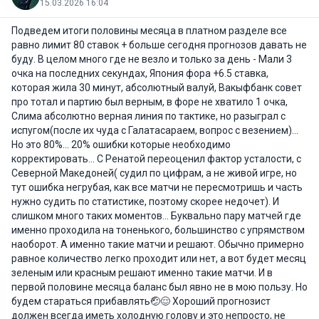
15.03.2026 16:04
Подведем итоги половины месяца в платном разделе все
равно лимит 80 ставок + больше сегодня прогнозов давать не
буду. В целом много где не везло и только за день - Мали 3
очка на последних секундах, Япония фора +6.5 ставка,
которая жила 30 минут, абсолютный валуй, Вакыфбанк совет
про тотал и партию был верным, в форе не хватило 1 очка,
Слима абсолютно верная линия по тактике, но разыграл с
испугом(после их чуда с Галатасараем, вопрос с везением)...
Но это 80%... 20% ошибки которые необходимо
корректировать... С Ренатой переоценил фактор усталости, с
Северной Македоней( судил по цифрам, а не живой игре, но
тут ошибка негрубая, как все матчи не пересмотришь и часть
нужно судить по статистике, поэтому скорее недочет). И
слишком много таких моментов... Буквально пару матчей где
именно проходила на тоненького, большинство с упрямством
наоборот. А именно такие матчи и решают. Обычно примерно
равное количество легко проходит или нет, а вот будет месяц
зеленым или красным решают именно такие матчи. И в
первой половине месяца баланс был явно не в мою пользу. Но
будем стараться прибавлять🤕😌 Хороший прогнозист
должен всегда иметь холодную голову и это непросто, не