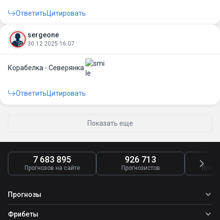
Ответить
Цитировать
sergeone
30.12.2025 16:07
Корабелка - Северянка
Ответить
Цитировать
Показать еще
7 683 895
926 713
4
Прогнозов на сайте
Прогнозистов
Платн
Прогнозы
Все прогнозы
Фрибеты