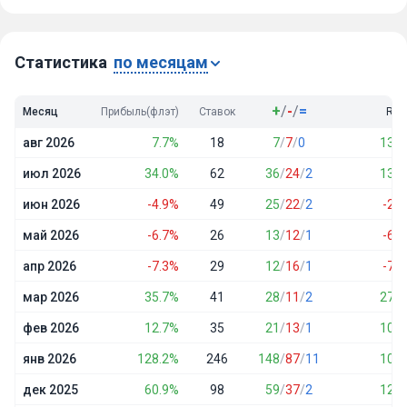
Победы
650
Ничьи
32
Проигрыши
406
Статистика
по месяцам
+
/
-
/
=
Месяц
Прибыль(флэт)
Ставок
ROI
авг 2026
7.7%
18
7
/
7
/
0
13.5
июл 2026
34.0%
62
36
/
24
/
2
13.7
июн 2026
-4.9%
49
25
/
22
/
2
-2.4
май 2026
-6.7%
26
13
/
12
/
1
-6.4
апр 2026
-7.3%
29
12
/
16
/
1
-7.8
мар 2026
35.7%
41
28
/
11
/
2
27.1
фев 2026
12.7%
35
21
/
13
/
1
10.6
янв 2026
128.2%
246
148
/
87
/
11
10.4
дек 2025
60.9%
98
59
/
37
/
2
12.4