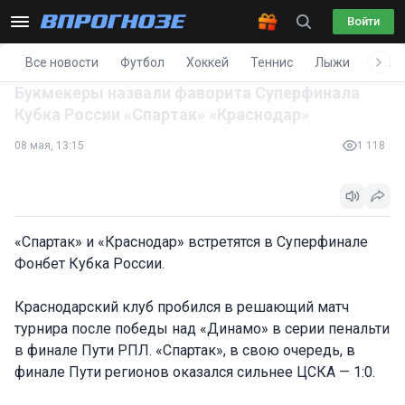
Войти
Все новости
Футбол
Хоккей
Теннис
Лыжи
Фигу
Букмекеры назвали фаворита Суперфинала
Кубка России «Спартак» «Краснодар»
08 мая, 13:15
1 118
«Спартак» и «Краснодар» встретятся в Суперфинале
Фонбет Кубка России.
Краснодарский клуб пробился в решающий матч
турнира после победы над «Динамо» в серии пенальти
в финале Пути РПЛ. «Спартак», в свою очередь, в
финале Пути регионов оказался сильнее ЦСКА — 1:0.