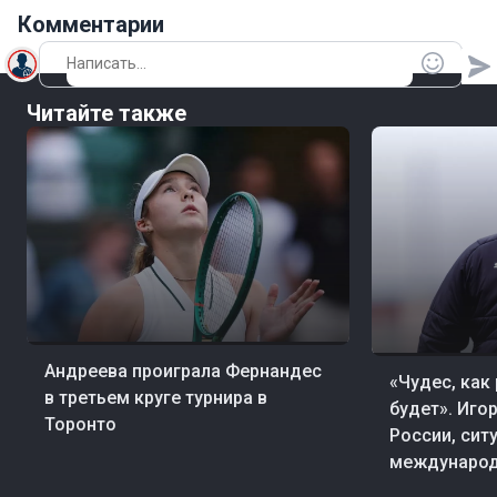
Комментарии
Читайте также
07 авг, 23:11
Теннис
07 авг, 19:20
Фут
Андреева проиграла Фернандес
«Чудес, как
в третьем круге турнира в
будет». Иго
Торонто
России, сит
международ