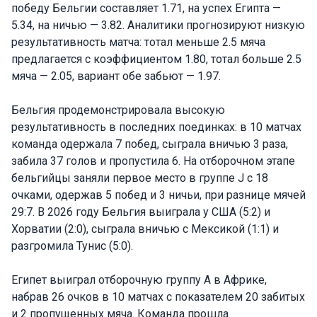
победу Бельгии составляет 1.71, на успех Египта —
5.34, на ничью — 3.82. Аналитики прогнозируют низкую
результативность матча: тотал меньше 2.5 мяча
предлагается с коэффициентом 1.80, тотал больше 2.5
мяча — 2.05, вариант обе забьют — 1.97.
Бельгия продемонстрировала высокую
результативность в последних поединках: в 10 матчах
команда одержала 7 побед, сыграла вничью 3 раза,
забила 37 голов и пропустила 6. На отборочном этапе
бельгийцы заняли первое место в группе J с 18
очками, одержав 5 побед и 3 ничьи, при разнице мячей
29:7. В 2026 году Бельгия выиграла у США (5:2) и
Хорватии (2:0), сыграла вничью с Мексикой (1:1) и
разгромила Тунис (5:0).
Египет выиграл отборочную группу A в Африке,
набрав 26 очков в 10 матчах с показателем 20 забитых
и 2 пропущенных мяча. Команда прошла