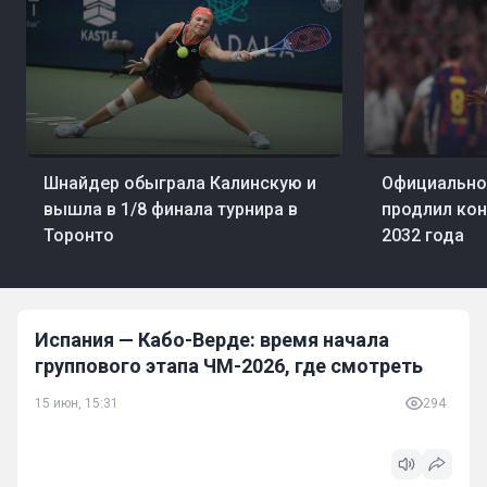
06 авг, 22:32
Теннис
06 авг, 21:34
Фут
Шнайдер обыграла Калинскую и
Официально
вышла в 1/8 финала турнира в
продлил кон
Торонто
2032 года
Испания — Кабо-Верде: время начала
группового этапа ЧМ-2026, где смотреть
15 июн, 15:31
294