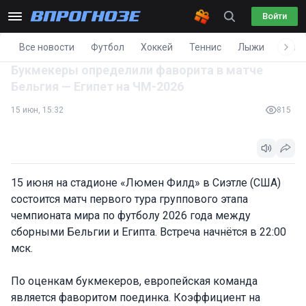
Войти
Все новости
Футбол
Хоккей
Теннис
Лыжи
Фигу
Букмекеры определили фаворита в матче
Бельгия — Египет на ЧМ-2026
15 июн, 15:32
815
15 июня на стадионе «Люмен Филд» в Сиэтле (США)
состоится матч первого тура группового этапа
чемпионата мира по футболу 2026 года между
сборными Бельгии и Египта. Встреча начнётся в 22:00
мск.
По оценкам букмекеров, европейская команда
является фаворитом поединка. Коэффициент на