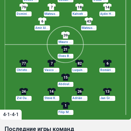
79
7
18
14
Dominik Piła
Mateusz Praszelik
Kahveh Zahiroleslam
Ajdin Hasić
6
43
Amir Al-Ammari
Mateusz Klich
39
Mauro Perković
21
Elves Baldé
77
7
82
6
Christos Donis
Vasco Lopes
Luquinhas
Romário Baró
15
Abdoul Tapsoba
24
14
26
13
Zié Ouattara
Steve Kingue
Adrián Diéguez
Jan Grzesik
1
Filip Majchrowicz
4-1-4-1
Последние игры команд