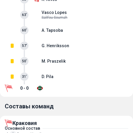
Vasco Lopes
63’
Salifou Soumah
A. Tapsoba
60’
G. Henriksson
57’
M. Praszelik
50’
D. Pila
31’
0 - 0
Составы команд
Краковия
Основной состав