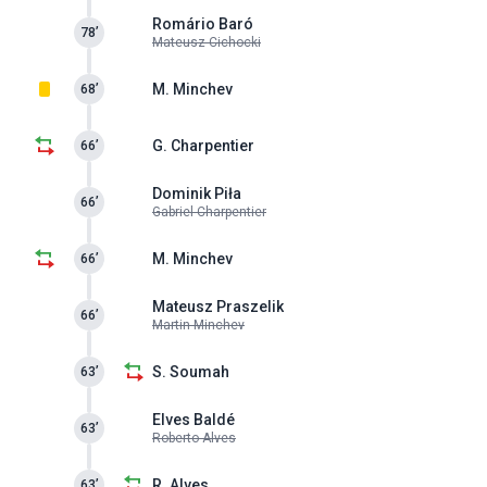
Romário Baró
78’
Mateusz Cichocki
M. Minchev
68’
G. Charpentier
66’
Dominik Piła
66’
Gabriel Charpentier
M. Minchev
66’
Mateusz Praszelik
66’
Martin Minchev
S. Soumah
63’
Elves Baldé
63’
Roberto Alves
R. Alves
63’