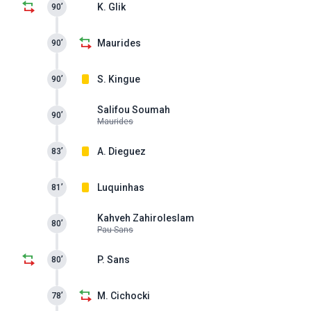
K. Glik
90’
Maurides
90’
S. Kingue
90’
Salifou Soumah
90’
Maurides
A. Dieguez
83’
Luquinhas
81’
Kahveh Zahiroleslam
80’
Pau Sans
P. Sans
80’
M. Cichocki
78’