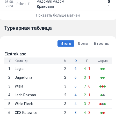
Радомяк Радом
0
05.08.
Poland: Ekstraklasa
2023
1
Краковия
Показать больше матчей
Турнирная таблица
Итого
Дома
В гостях
Ekstraklasa
#
Команда
М
О
Г
Форма
1
Legia
2
6
4
:
1
2
Jagiellonia
2
6
3
:
1
3
Wisla
3
6
7
:
6
4
Lech Poznan
2
4
2
:
1
5
Wisla Plock
3
4
3
:
3
6
GKS Katowice
2
3
4
:
3