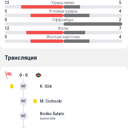
13
Удары мимо
5
5
Угловые удары
4
0
Оффсайды
2
12
Фолы
7
5
Желтые карточки
4
Трансляция
0 - 0
K. Glik
90’
M. Cichocki
90’
Boško Šutalo
90’
Kamil Glik