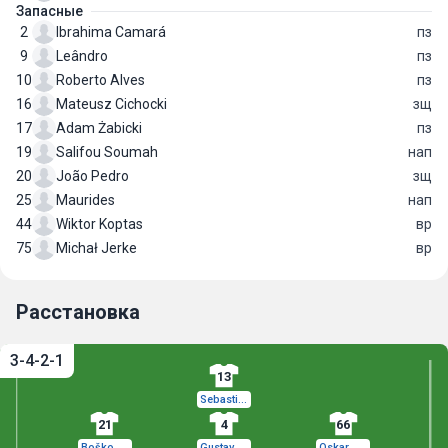
Запасные
2
Ibrahima Camará
пз
9
Leândro
пз
10
Roberto Alves
пз
16
Mateusz Cichocki
зщ
17
Adam Żabicki
пз
19
Salifou Soumah
нап
20
João Pedro
зщ
25
Maurides
нап
44
Wiktor Koptas
вр
75
Michał Jerke
вр
Расстановка
3-4-2-1
13
Sebastian Madejski
21
4
66
Boško Šutalo
Gustav Henriksson
Oskar Wójcik