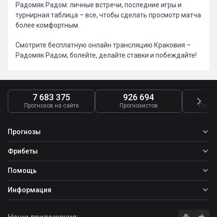
Радомяк Радом: личные встречи, последние игры и
турнирная таблица – все, чтобы сделать просмотр матча
более комфортным.
Смотрите бесплатную онлайн трансляцию Краковия –
Радомяк Радом, болейте, делайте ставки и побеждайте!
7 683 375
926 694
4
Прогнозов на сайте
Прогнозистов
Платн
Прогнозы
Все прогнозы
Фрибеты
Топ ставок
Фрибеты
Помощь
Прогнозы на футбол
Фрибет Ubet
Прогнозы на теннис
Школа ставок
Информация
Фрибет Фонбет
Прогнозы на хоккей
Вопросы и ответы
Фрибет Париматч
О сайте
Стратегии
Фрибет Олимпбет