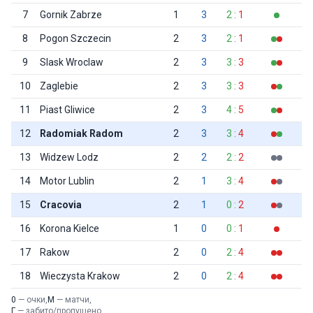
7
Gornik Zabrze
1
3
2
:
1
8
Pogon Szczecin
2
3
2
:
1
9
Slask Wroclaw
2
3
3
:
3
10
Zaglebie
2
3
3
:
3
11
Piast Gliwice
2
3
4
:
5
12
Radomiak Radom
2
3
3
:
4
13
Widzew Lodz
2
2
2
:
2
14
Motor Lublin
2
1
3
:
4
15
Cracovia
2
1
0
:
2
16
Korona Kielce
1
0
0
:
1
17
Rakow
2
0
2
:
4
18
Wieczysta Krakow
2
0
2
:
4
0
— очки,
М
— матчи,
Г
— забито/пропущено,