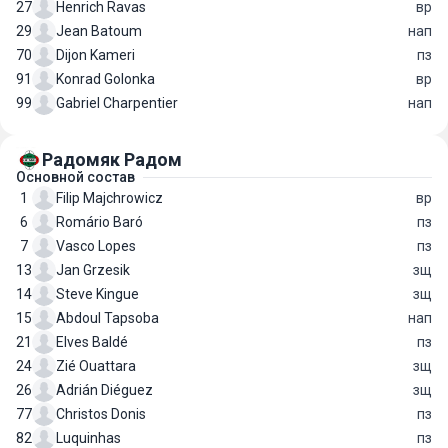
27
Henrich Ravas
вр
29
Jean Batoum
нап
70
Dijon Kameri
пз
91
Konrad Golonka
вр
99
Gabriel Charpentier
нап
Радомяк Радом
Основной состав
1
Filip Majchrowicz
вр
6
Romário Baró
пз
7
Vasco Lopes
пз
13
Jan Grzesik
зщ
14
Steve Kingue
зщ
15
Abdoul Tapsoba
нап
21
Elves Baldé
пз
24
Zié Ouattara
зщ
26
Adrián Diéguez
зщ
77
Christos Donis
пз
82
Luquinhas
пз