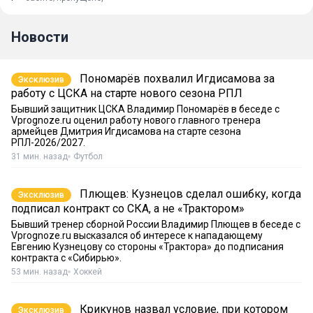
Новости
Пономарёв похвалил Игдисамова за
Эксклюзив
работу с ЦСКА на старте нового сезона РПЛ
Бывший защитник ЦСКА Владимир Пономарёв в беседе с
Vprognoze.ru оценил работу нового главного тренера
армейцев Дмитрия Игдисамова на старте сезона
РПЛ-2026/2027.
31 мин. назад
Футбол
Плющев: Кузнецов сделал ошибку, когда
Эксклюзив
подписал контракт со СКА, а не «Трактором»
Бывший тренер сборной России Владимир Плющев в беседе с
Vprognoze.ru высказался об интересе к нападающему
Евгению Кузнецову со стороны «Трактора» до подписания
контракта с «Сибирью».
53 мин. назад
Хоккей
Крикунов назвал условие, при котором
Эксклюзив