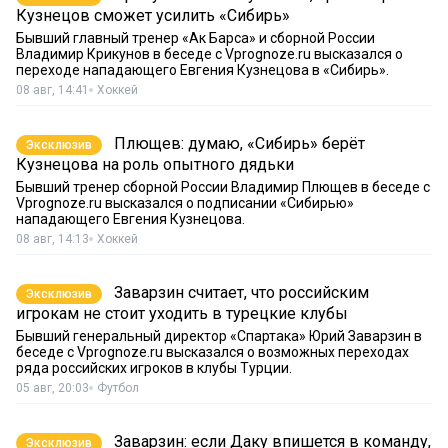
Кузнецов сможет усилить «Сибирь»
Бывший главный тренер «Ак Барса» и сборной России
Владимир Крикунов в беседе с Vprognoze.ru высказался о
переходе нападающего Евгения Кузнецова в «Сибирь».
08 авг, 14:41
Хоккей
Плющев: думаю, «Сибирь» берёт
Эксклюзив
Кузнецова на роль опытного дядьки
Бывший тренер сборной России Владимир Плющев в беседе с
Vprognoze.ru высказался о подписании «Сибирью»
нападающего Евгения Кузнецова.
08 авг, 14:13
Хоккей
Заварзин считает, что российским
Эксклюзив
игрокам не стоит уходить в турецкие клубы
Бывший генеральный директор «Спартака» Юрий Заварзин в
беседе с Vprognoze.ru высказался о возможных переходах
ряда российских игроков в клубы Турции.
05 авг, 20:03
Футбол
Заварзин: если Даку впишется в команду,
Эксклюзив