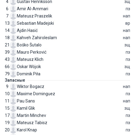
4
Gustav Henriksson
зщ
6
Amir Al-Ammari
пз
7
Mateusz Praszelik
нап
13
Sebastian Madejski
вр
14
Ajdin Hasić
нап
18
Kahveh Zahiroleslam
нап
21
Boško Šutalo
зщ
39
Mauro Perković
пз
43
Mateusz Klich
пз
66
Oskar Wójcik
зщ
79
Dominik Piła
пз
Запасные
9
Wiktor Bogacz
нап
10
Maxime Dominguez
пз
11
Pau Sans
нап
15
Kamil Glik
зщ
17
Martin Minchev
пз
19
Mateusz Tabisz
пз
20
Karol Knap
пз