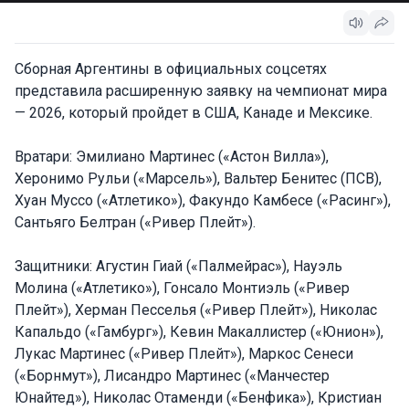
Сборная Аргентины в официальных соцсетях
представила расширенную заявку на чемпионат мира
— 2026, который пройдет в США, Канаде и Мексике.
Вратари: Эмилиано Мартинес («Астон Вилла»),
Херонимо Рульи («Марсель»), Вальтер Бенитес (ПСВ),
Хуан Муссо («Атлетико»), Факундо Камбесе («Расинг»),
Сантьяго Белтран («Ривер Плейт»).
Защитники: Агустин Гиай («Палмейрас»), Науэль
Молина («Атлетико»), Гонсало Монтиэль («Ривер
Плейт»), Херман Песселья («Ривер Плейт»), Николас
Капальдо («Гамбург»), Кевин Макаллистер («Юнион»),
Лукас Мартинес («Ривер Плейт»), Маркос Сенеси
(«Борнмут»), Лисандро Мартинес («Манчестер
Юнайтед»), Николас Отаменди («Бенфика»), Кристиан