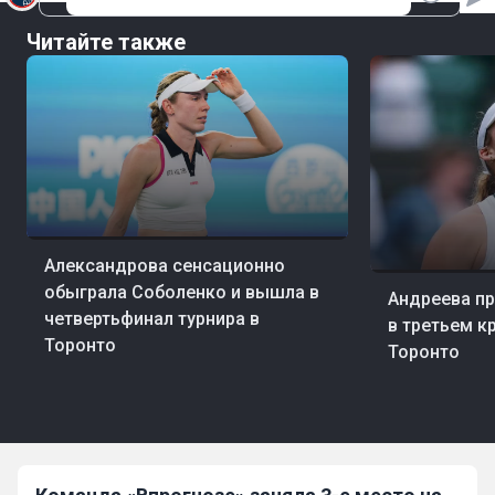
Читайте также
09 авг, 05:05
Теннис
Александрова сенсационно
07 авг, 23:11
Тенн
обыграла Соболенко и вышла в
Андреева п
четвертьфинал турнира в
в третьем кр
Торонто
Торонто