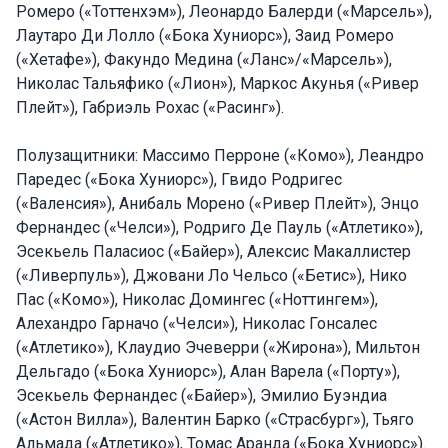
Ромеро («Тоттенхэм»), Леонардо Балерди («Марсель»),
Лаутаро Ди Лолло («Бока Хуниорс»), Заид Ромеро
(«Хетафе»), Факундо Медина («Ланс»/«Марсель»),
Николас Тальяфико («Лион»), Маркос Акунья («Ривер
Плейт»), Габриэль Рохас («Расинг»).
Полузащитники: Массимо Перроне («Комо»), Леандро
Паредес («Бока Хуниорс»), Гвидо Родригес
(«Валенсия»), Анибаль Морено («Ривер Плейт»), Энцо
Фернандес («Челси»), Родриго Де Пауль («Атлетико»),
Эсекьель Паласиос («Байер»), Алексис Макаллистер
(«Ливерпуль»), Джовани Ло Чельсо («Бетис»), Нико
Пас («Комо»), Николас Домингес («Ноттингем»),
Алехандро Гарначо («Челси»), Николас Гонсалес
(«Атлетико»), Клаудио Эчеверри («Жирона»), Мильтон
Дельгадо («Бока Хуниорс»), Алан Варела («Порту»),
Эсекьель Фернандес («Байер»), Эмилио Буэндиа
(«Астон Вилла»), Валентин Барко («Страсбург»), Тьяго
Альмада («Атлетико»), Томас Аранда («Бока Хуниорс»).