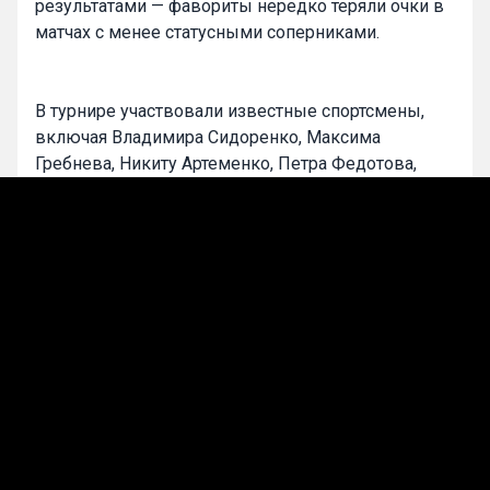
результатами — фавориты нередко теряли очки в
матчах с менее статусными соперниками.
В турнире участвовали известные спортсмены,
включая Владимира Сидоренко, Максима
Гребнева, Никиту Артеменко, Петра Федотова,
Максима Бокова и Льва Волина, которые
стабильно подтверждали высокий уровень игры.
Команду «Впрогнозе» в сезоне представляли:
Алексей Бритвин, Александр Красковский,
Михаил Гаспарян, Вячеслав Мусякаев, Даниил
Старинa, Лев Цветков, Александр Некрасов,
Максим Боков и Лев Волин.
Интрига сохранялась до заключительного пятого
тура, где за медали боролись сразу пять команд.
При плотности результатов судьба итоговых мест