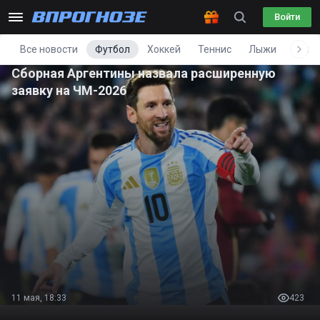
Войти
Все новости
Футбол
Хоккей
Теннис
Лыжи
Фигу
Сборная Аргентины назвала расширенную
заявку на ЧМ-2026
11 мая, 18:33
423