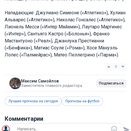
Нападающие: Джулиано Симеоне («Атлетико»), Хулиан
Альварес («Атлетико»), Николас Гонсалес («Атлетико»),
Лионель Месси («Интер Майами»), Лаутаро Мартинес
(«Интер»), Сантьяго Кастро («Болонья»), Франко
Мастантуоно («Реал»), Джанлука Престианни
(«Бенфика»), Матиас Соуле («Рома»), Хосе Мануэль
Лопес («Палмейрас»), Матео Пеллегрино («Парма»).
0
Максим Самойлов
Подписаться
Заместитель главного редактора
Лучшие прогнозы на сегодня
Прогнозы на футбол
Комментарии