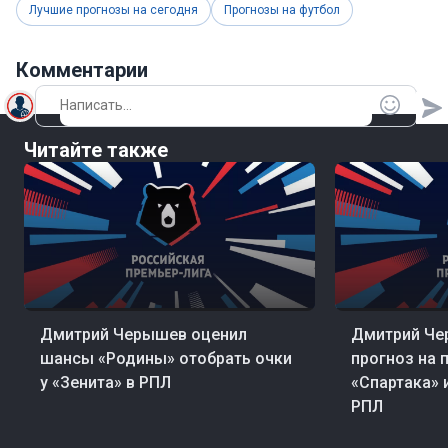
Лучшие прогнозы на сегодня
Прогнозы на футбол
Комментарии
Читайте также
9 мин. назад
Футбол
15 мин. назад
Фу
Дмитрий Черышев оценил
Дмитрий Че
шансы «Родины» отобрать очки
прогноз на 
у «Зенита» в РПЛ
«Спартака» 
РПЛ