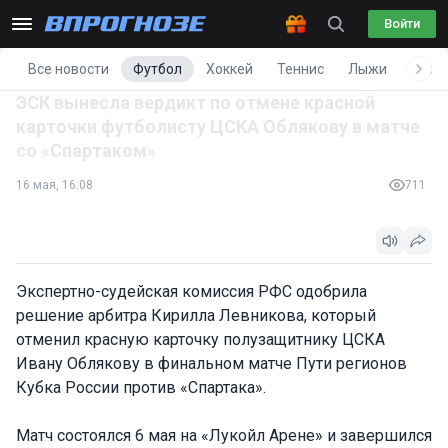
Войти
Все новости
Футбол
Хоккей
Теннис
Лыжи
Фигу
ЭСК вынесла вердикт по отмене красной
карточки футболисту ЦСКА Облякову в матче
со «Спартаком»
16 мая, 16:08
711
Экспертно-судейская комиссия РФС одобрила
решение арбитра Кирилла Левникова, который
отменил красную карточку полузащитнику ЦСКА
Ивану Облякову в финальном матче Пути регионов
Кубка России против «Спартака».
Матч состоялся 6 мая на «Лукойл Арене» и завершился