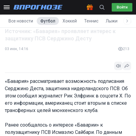
Войти
Все новости
Футбол
Хоккей
Теннис
Лыжи
Фигу
Источник: «Бавария» проявляет интерес к
защитнику ПСВ Серджино Десту
03 июн, 14:16
213
«Бавария» рассматривает возможность подписания
Серджино Деста, защитника нидерландского ПСВ. Об
этом сообщил журналист Рик Элфринк в соцсети X. По
его информации, американец стоит вторым в списке
трансферных целей мюнхенского клуба.
Ранее сообщалось о интересе «Баварии» к
полузащитнику ПСВ Исмаэлю Сайбари. По данным