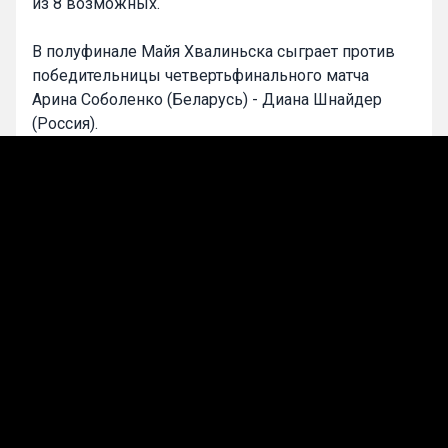
из 8 возможных.
В полуфинале Майя Хвалиньска сыграет против
победительницы четвертьфинального матча
Арина Соболенко (Беларусь) - Диана Шнайдер
(Россия).
0
Максим Смирнов
Подписаться
Лучшие прогнозы на сегодня
Прогнозы на теннис
«Туран Товуз» подаст апелляцию после
исключения из Лиги конференций УЕФА
03 июн, 14:02
343