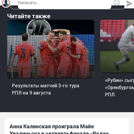
Читайте также
09 авг, 22:31
Фут
«Рубин» сыг
09 авг, 22:43
Футбол
Результаты матчей 3-го тура
«Оренбургом
РПЛ на 9 августа
РПЛ
Анна Калинская проиграла Майе
Хвалиньска в четвертьфинале «Ролан