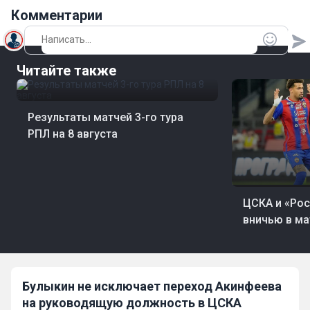
Комментарии
Читайте также
08 авг, 22:26
Футбол
Результаты матчей 3-го тура
РПЛ на 8 августа
08 авг, 22:24
Фут
ЦСКА и «Рос
вничью в ма
Булыкин не исключает переход Акинфеева
на руководящую должность в ЦСКА