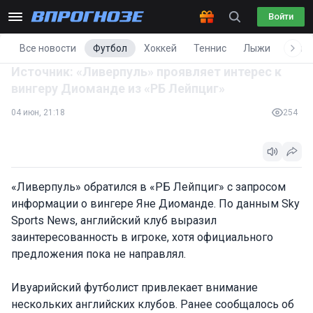
Войти
Все новости
Футбол
Хоккей
Теннис
Лыжи
Фигу
Источник: «Ливерпуль» проявляет интерес к
вингеру Диоманде из «РБ Лейпциг»
04 июн, 21:18
254
«Ливерпуль» обратился в «РБ Лейпциг» с запросом
информации о вингере Яне Диоманде. По данным Sky
Sports News, английский клуб выразил
заинтересованность в игроке, хотя официального
предложения пока не направлял.
Ивуарийский футболист привлекает внимание
нескольких английских клубов. Ранее сообщалось об