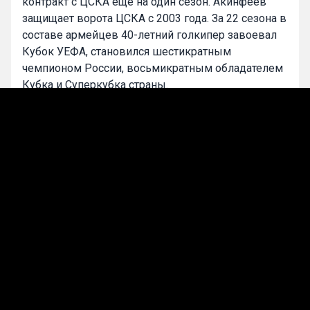
контракт с ЦСКА ещё на один сезон. Акинфеев
защищает ворота ЦСКА с 2003 года. За 22 сезона в
составе армейцев 40-летний голкипер завоевал
Кубок УЕФА, становился шестикратным
чемпионом России, восьмикратным обладателем
Кубка и Суперкубка страны.
Минувший сезон для «армейцев» завершился
неудачно, команда в конце сезона уволила
главного тренера Фабио Челестини, а в турнирной
таблице стала лишь пятой. На прошлой неделе
ЦСКА объявил о назначении главным тренером
Дмитрия Игдисамова.
0
Evgeniy_Kopach
Подписаться
Дмитрий Булыкин
ПФК ЦСКА
Игорь Акинфеев
Эксклюзив