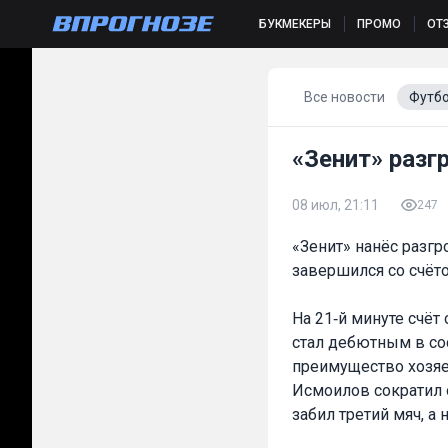
БУКМЕКЕРЫ
ПРОМО
ОТ
Все новости
Футб
«Зенит» раз
08 июл, 21:11
247
«Зенит» нанёс разг
завершился со счёто
На 21‑й минуте счёт
стал дебютным в со
преимущество хозяе
Исмоилов сократил о
забил третий мяч, а