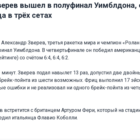
верев вышел в полуфинал Уимблдона,
а в трёх сетах
Александр Зверев, третья ракетка мира и чемпион «Ролан
финал Уимблдона. В четвертьфинале он победил американц
инге) со счётом 6:4, 6:4, 6:2.
9 минут. Зверев подал навылет 13 раз, допустил две двой
брейк-пойнта из шести возможных. Фриц выполнил 17 эйс
ые ошибки и не реализовал ни одного брейк-пойнта из чет
 встретится с британцем Артуром Фери, который на стади
едил итальянца Флавио Коболли.