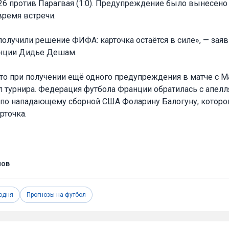
26 против Парагвая (1:0). Предупреждение было вынесено
ремя встречи.
получили решение ФИФА: карточка остаётся в силе», — зая
анции Дидье Дешам.
что при получении ещё одного предупреждения в матче с 
л турнира. Федерация футбола Франции обратилась с апел
по нападающему сборной США Фоларину Балогуну, которо
рточка.
нов
одня
Прогнозы на футбол