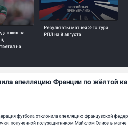
08 авг, 22:26
Футбол
Результаты матчей 3-го тура
едложил за
РПЛ на 8 августа
н,
тветил на
ила апелляцию Франции по жёлтой ка
ерация футбола отклонила апелляцию французской федер
очки, полученной полузащитником Майклом Олисе в матче 