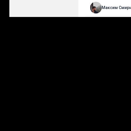
Максим Смир
Лучшие прогнозы на сег
Стань прогнози
Делай свои прогноз
Подробнее
Топ матчи
+
128 прогнозов
09.0
Динамо Москва
Динамо Махачкала
ФУТБОЛ /