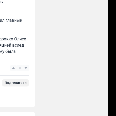
 в
вил главный
Марокко Олисе
ляцией вслед
му была
0
Подписаться