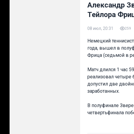
Александр З
Тейлора Фриц
08 июл, 20:31
259
Немецкий теннисист 
года, вышел в полу
Фрица (седьмой в рейт
Матч длился 1 час 5
реализовал четыре 
допустил две двойн
заработанных.
В полуфинале Зверев
четвертьфинала поб