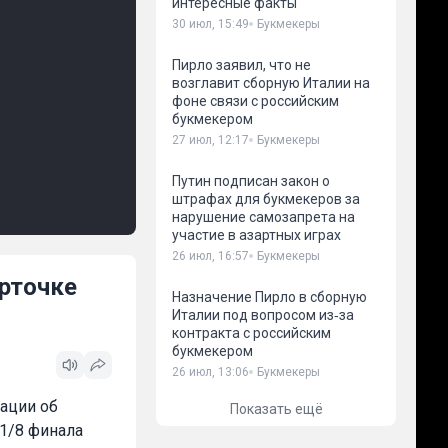
интересные факты
30 июл, 15:49
Букмекеры
Пирло заявил, что не
возглавит сборную Италии на
фоне связи с российским
букмекером
27 июл, 12:17
Букмекеры
Путин подписан закон о
штрафах для букмекеров за
нарушение самозапрета на
участие в азартных играх
26 июл, 16:57
Букмекеры
рточке
Назначение Пирло в сборную
Италии под вопросом из‑за
контракта с российским
букмекером
26 июл, 13:06
Букмекеры
ации об
Показать ещё
1/8 финала