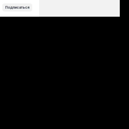
Подписаться
авить прогноз
Все →
+
58 прогнозов
.08, 20:30
10.08, 19:30
Факел
2.00
3.30
Ахмат
4.00
2.30
ФУТБОЛ / РОССИЯ. ПРЕМЬЕР-ЛИГА
ФУТБОЛ / РОССИЯ. ПРЕМЬЕР-ЛИГА