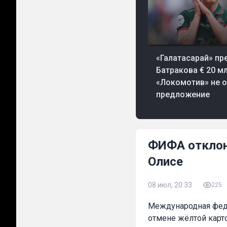
38 мин. назад
Футбол
«Галатасарай» пр
Батракова € 20 мл
«Локомотив» не о
предложение
ФИФА отклон
Олисе
08 июл, 20:33
225
Международная фед
отмене жёлтой карт