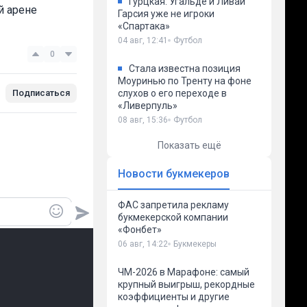
Гурцкая: Угальде и Ливай
й арене
Гарсия уже не игроки
«Спартака»
04 авг, 12:41
Футбол
0
Стала известна позиция
Моуринью по Тренту на фоне
Подписаться
слухов о его переходе в
«Ливерпуль»
08 авг, 15:36
Футбол
Показать ещё
Новости букмекеров
ФАС запретила рекламу
букмекерской компании
«Фонбет»
06 авг, 14:22
Букмекеры
ЧМ-2026 в Марафоне: самый
крупный выигрыш, рекордные
коэффициенты и другие