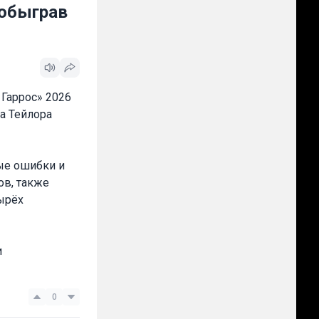
 обыграв
 Гаррос» 2026
а Тейлора
ные ошибки и
ов, также
ырёх
и
0