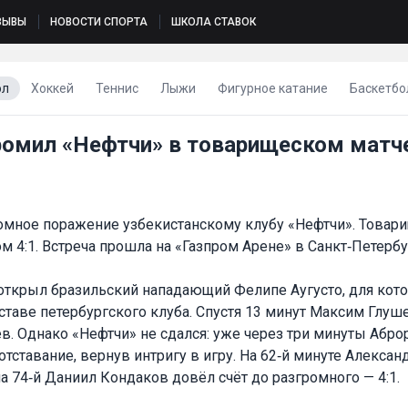
ЗЫВЫ
НОВОСТИ СПОРТА
ШКОЛА СТАВОК
ол
Хоккей
Теннис
Лыжи
Фигурное катание
Баскетбо
громил «Нефтчи» в товарищеском матч
ромное поражение узбекистанскому клубу «Нефтчи». Товар
м 4:1. Встреча прошла на «Газпром Арене» в Санкт‑Петербу
 открыл бразильский нападающий Фелипе Аугусто, для кото
ставе петербургского клуба. Спустя 13 минут Максим Глуш
в. Однако «Нефтчи» не сдался: уже через три минуты Абро
тставание, вернув интригу в игру. На 62‑й минуте Алекса
 на 74‑й Даниил Кондаков довёл счёт до разгромного — 4:1.