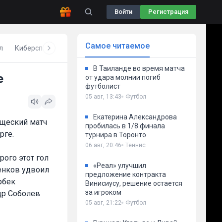
Войти
Регистрация
Самое читаемое
л
Киберспорт
Бокс
Волейбол
Другое
В Таиланде во время матча
е
от удара молнии погиб
футболист
05 авг, 13:43
Футбол
Екатерина Александрова
ищеский матч
пробилась в 1/8 финала
рге.
турнира в Торонто
06 авг, 20:46
Теннис
рого этот гол
«Реал» улучшил
енков удвоил
предложение контракта
рбек
Винисиусу, решение остается
за игроком
ндр Соболев
05 авг, 21:22
Футбол