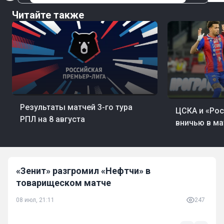
Читайте также
08 авг, 22:26
Футбол
08 авг, 22:24
Фут
Результаты матчей 3-го тура
ЦСКА и «Рос
РПЛ на 8 августа
вничью в ма
«Зенит» разгромил «Нефтчи» в
товарищеском матче
08 июл, 21:11
247