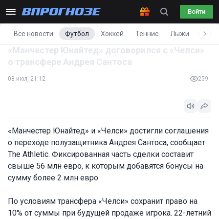
Войти
Все новости
Футбол
Хоккей
Теннис
Лыжи
Фигу
«Манчестер Юнайтед» договорился с «Челси»
о трансфере Андрея Сантоса
08 июл, 21:12
259
«Манчестер Юнайтед» и «Челси» достигли соглашения
о переходе полузащитника Андрея Сантоса, сообщает
The Athletic. Фиксированная часть сделки составит
свыше 56 млн евро, к которым добавятся бонусы на
сумму более 2 млн евро.
По условиям трансфера «Челси» сохранит право на
10% от суммы при будущей продаже игрока. 22-летний