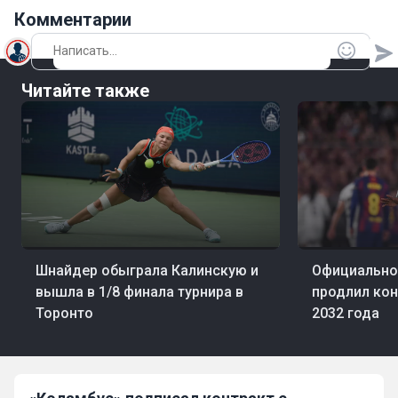
Комментарии
Читайте также
06 авг, 22:32
Теннис
06 авг, 21:34
Фут
Шнайдер обыграла Калинскую и
Официально
вышла в 1/8 финала турнира в
продлил кон
Торонто
2032 года