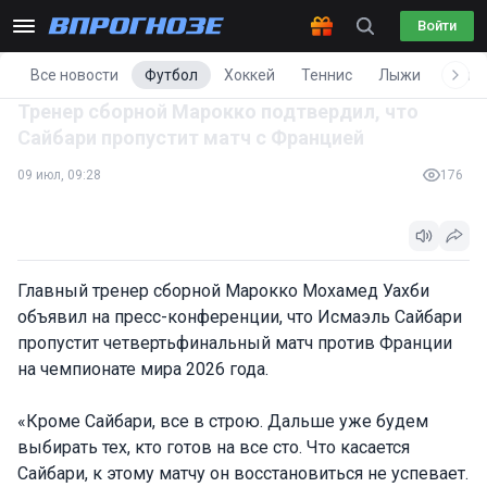
Войти
Все новости
Футбол
Хоккей
Теннис
Лыжи
Фигу
Тренер сборной Марокко подтвердил, что
Сайбари пропустит матч с Францией
09 июл, 09:28
176
Главный тренер сборной Марокко Мохамед Уахби
объявил на пресс-конференции, что Исмаэль Сайбари
пропустит четвертьфинальный матч против Франции
на чемпионате мира 2026 года.
«Кроме Сайбари, все в строю. Дальше уже будем
выбирать тех, кто готов на все сто. Что касается
Сайбари, к этому матчу он восстановиться не успевает.