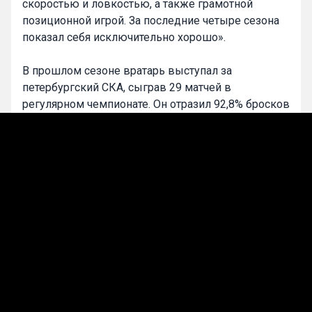
скоростью и ловкостью, а также грамотной
позиционной игрой. За последние четыре сезона
показал себя исключительно хорошо».
В прошлом сезоне вратарь выступал за
петербургский СКА, сыграв 29 матчей в
регулярном чемпионате. Он отразил 92,8% бросков
и пропускал в среднем 2,5 гола за игру.
0
Maxim Samoylov
Подписаться
Лучшие прогнозы на сегодня
Прогнозы на хоккей
Роналду опубликовал первый пост после
вылета сборной Португалии с ЧМ-2026