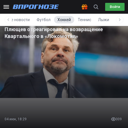
Войти
Все новости
Футбол
Хоккей
Теннис
Лыжи
Фигур
Плющев отреагировал на возвращение
Квартального в «Локомотив»
04 июн, 18:29
309