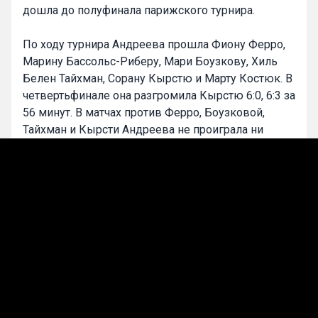
дошла до полуфинала парижского турнира.
По ходу турнира Андреева прошла Фиону Ферро,
Марину Бассольс-Риберу, Мари Боузкову, Хиль
Белен Тайхман, Сорану Кырстю и Марту Костюк. В
четвертьфинале она разгромила Кырстю 6:0, 6:3 за
56 минут. В матчах против Ферро, Боузковой,
Тайхман и Кырсти Андреева не проиграла ни
одного сета.
Соперницей Андреевой в финале станет
победительница матча между Дианой Шнайдер из
России и Майей Хвалиньской из Польши.
0
Максим Смирнов
Подписаться