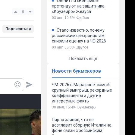
«Зенит» и «Бенфика»
претендуют на защитника
«Крузейро» Жезуса
0
03 авг, 10:39
Футбол
Подписаться
Стало известно, почему
российским синхронистам
снизили оценку на ЧЕ-2026
03 авг, 05:03
Другое
Показать ещё
Новости букмекеров
ЧМ-2026 в Марафоне: самый
крупный выигрыш, рекордные
коэффициенты и другие
интересные факты
30 июл, 15:49
Букмекеры
Пирло заявил, что не
возглавит сборную Италии на
фоне связи с российским