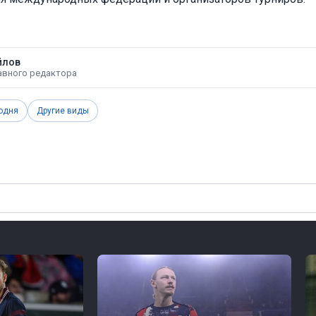
йлов
авного редактора
одня
Другие виды