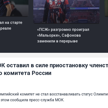
05
л на старте
06 авг, 05:03
Футбол
нреале
«ПСЖ» разгромно проиграл
«Мальорке», Сафонова
заменили в перерыве
 оставил в силе приостановку членс
о комитета России
пийский комитет не стал восстанавливать статус Олимп
б этом сообщила пресс-служба МОК.