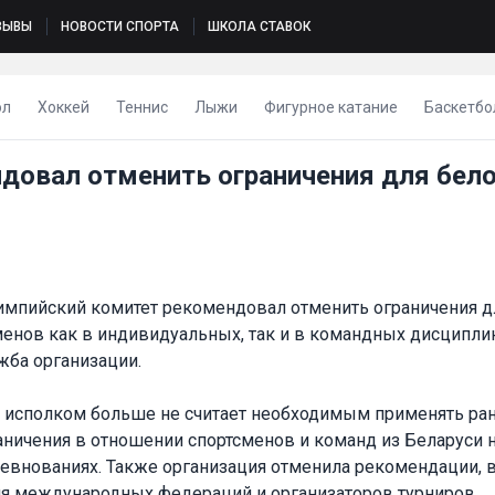
ЗЫВЫ
НОВОСТИ СПОРТА
ШКОЛА СТАВОК
ол
Хоккей
Теннис
Лыжи
Фигурное катание
Баскетбо
довал отменить ограничения для бел
мпийский комитет рекомендовал отменить ограничения д
менов как в индивидуальных, так и в командных дисциплин
жба организации.
о исполком больше не считает необходимым применять ра
ничения в отношении спортсменов и команд из Беларуси 
внованиях. Также организация отменила рекомендации, 
для международных федераций и организаторов турниров.