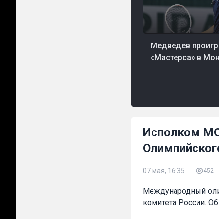
06 авг, 05:05
Теннис
Медведев проигра
«Мастерса» в Мо
Исполком МОК
Олимпийског
07 мая, 16:35
452
Международный олим
комитета России. О