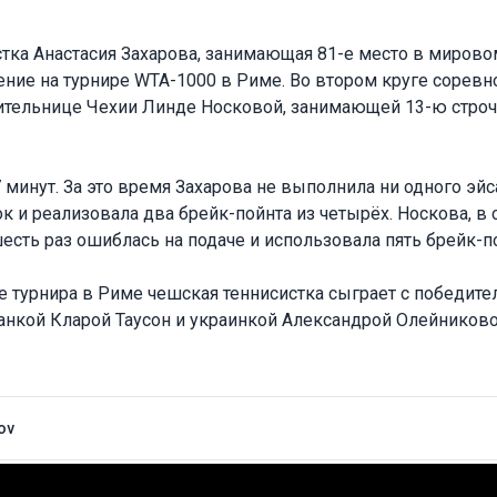
тка Анастасия Захарова, занимающая 81-е место в мирово
ние на турнире WTA-1000 в Риме. Во втором круге соревн
ительнице Чехии Линде Носковой, занимающей 13-ю строчк
7 минут. За это время Захарова не выполнила ни одного эйс
 и реализовала два брейк-пойнта из четырёх. Носкова, в 
шесть раз ошиблась на подаче и использовала пять брейк-по
 турнира в Риме чешская теннисистка сыграет с победит
анкой Кларой Таусон и украинкой Александрой Олейниково
ov
одня
Прогнозы на теннис