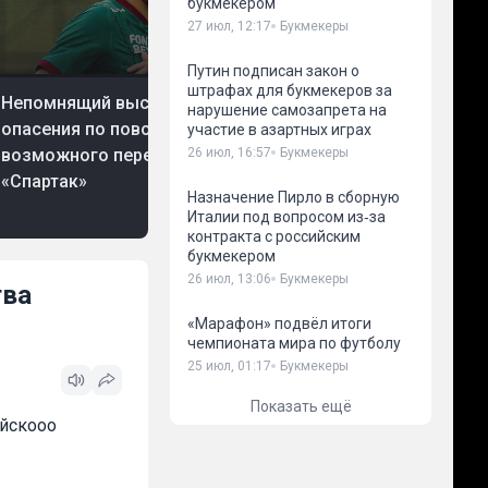
букмекером
27 июл, 12:17
Букмекеры
Путин подписан закон о
 авг, 10:49
Футбол
05 авг, 10:48
Футбол
штрафах для букмекеров за
Непомнящий высказал
Непомнящий выска
нарушение самозапрета на
опасения по поводу
опасения по повод
участие в азартных играх
возможного перехода Даку в
возможного перехо
26 июл, 16:57
Букмекеры
«Спартак»
«Спартак»
Назначение Пирло в сборную
Италии под вопросом из‑за
контракта с российским
букмекером
26 июл, 13:06
Букмекеры
тва
«Марафон» подвёл итоги
чемпионата мира по футболу
25 июл, 01:17
Букмекеры
Показать ещё
ийскооо