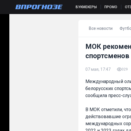
БУКМЕКЕРЫ
ПРОМО
ОТ
Все новости
Футб
МОК рекомен
спортсменов
07 мая, 17:47
329
Международный оли
белорусских спортс
сообщила пресс-слу
В МОК отметили, чт
действовавшие огра
международных соре
2022 и 2023 годах 