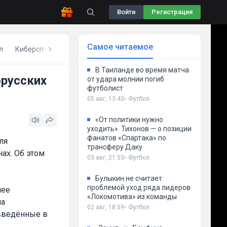
Войти
Регистрация
Самое читаемое
л
Киберспорт
Бокс
Волейбол
Другое
В Таиланде во время матча
орусских
от удара молнии погиб
футболист
05 авг, 13:43
Футбол
«От политики нужно
уходить». Тихонов — о позиции
фанатов «Спартака» по
ля
трансферу Даку
ах. Об этом
03 авг, 21:53
Футбол
Булыкин не считает
проблемой уход ряда лидеров
нее
«Локомотива» из команды
на
02 авг, 18:59
Футбол
введённые в