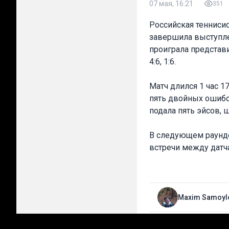
07 мая, 16:21
351
Российская теннисис
завершила выступле
проиграла представ
4:6, 1:6.
Матч длился 1 час 1
пять двойных ошибок
подала пять эйсов, 
В следующем раунде
встречи между датч
Maxim Samoyl
Лучшие прогнозы на сег