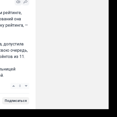
м рейтинге,
ований она
у рейтинга, —
а, допустила
свою очередь,
йнтов из 11.
ельницей
й.
0
Подписаться