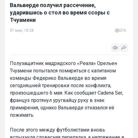
Вальверде получил рассечение,
ударившись о стол во время ссоры с
Тчуамени
07 мая, 18:28
376
Полузащитник мадридского «Реала» Орельен
Тчуамени попытался помириться с капитаном
команды Федерико Вальверде во время
сегодняшней тренировки после конфликта,
произошедшего 6 мая. Как сообщает Cadena Ser,
француз протянул уругвайцу руку в знак
примирения, однако Вальверде отказался её
пожимать.
После этого между футболистами вновь
вспыхнула словесная перепалка, а напряжение в