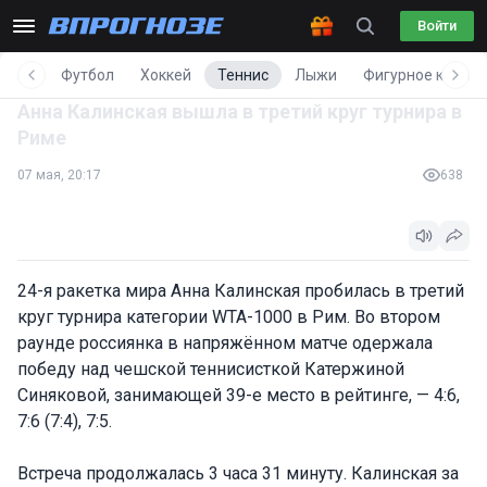
Войти
вости
Футбол
Хоккей
Теннис
Лыжи
Фигурное катани
Анна Калинская вышла в третий круг турнира в
Риме
07 мая, 20:17
638
24-я ракетка мира Анна Калинская пробилась в третий
круг турнира категории WTA-1000 в Рим. Во втором
раунде россиянка в напряжённом матче одержала
победу над чешской теннисисткой Катержиной
Синяковой, занимающей 39-е место в рейтинге, — 4:6,
7:6 (7:4), 7:5.
Встреча продолжалась 3 часа 31 минуту. Калинская за