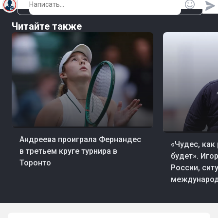
Читайте также
07 авг, 23:11
Теннис
07 авг, 19:20
Фут
Андреева проиграла Фернандес
«Чудес, как
в третьем круге турнира в
будет». Иго
Торонто
России, сит
международ