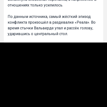
отношениях только усилилось.
По данным источника, самый жёсткий эпизод
конфликта произошёл в раздевалке «Реала». Во
время стычки Вальверде упал и рассёк голову,
ударившись о центральный стол.
Ранее Marca сообщала, что Тчуамени и Вальверде
уже находились на грани драки после одного из
игровых эпизодов на тренировке. Тогда конфликт
начался после жёсткого фола, из-за которого
игроки стали толкать друг друга.
0
Maxim Samoylov
Подписаться
Лучшие прогнозы на сегодня
Прогнозы на футбол