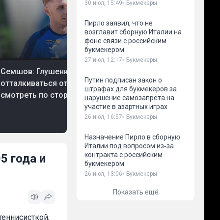
30 июл, 15:49
Букмекеры
Пирло заявил, что не
возглавит сборную Италии на
фоне связи с российским
букмекером
27 июл, 12:17
Букмекеры
 авг, 16:35
Футбол
07 авг, 16:29
Футбол
Семшов: Глушенкову нужно
Семшов дал совет 
Путин подписан закон о
отталкиваться от себя, а не
штрафах для букмекеров за
на фоне возможног
смотреть по сторонам
нарушение самозапрета на
игрока из «Локомо
участие в азартных играх
26 июл, 16:57
Букмекеры
Назначение Пирло в сборную
Италии под вопросом из‑за
контракта с российским
5 года и
букмекером
26 июл, 13:06
Букмекеры
Показать ещё
теннисисткой,