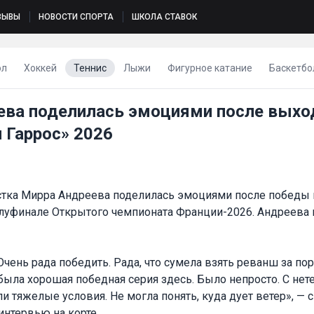
ЗЫВЫ
НОВОСТИ СПОРТА
ШКОЛА СТАВОК
ол
Хоккей
Теннис
Лыжи
Фигурное катание
Баскетбо
ева поделилась эмоциями после выхо
 Гаррос» 2026
стка Мирра Андреева поделилась эмоциями после победы 
луфинале Открытого чемпионата Франции-2026. Андреева 
 Очень рада победить. Рада, что сумела взять реванш за по
была хорошая победная серия здесь. Было непросто. С не
и тяжелые условия. Не могла понять, куда дует ветер», — 
интервью на корте.