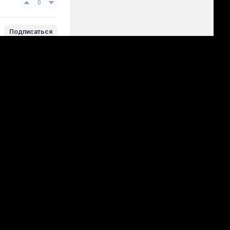
0
Подписаться
авить прогноз
Все →
+
64 прогноза
.08, 20:30
07.08, 21:30
Бохум
1.68
2.36
Герта
5.30
2.90