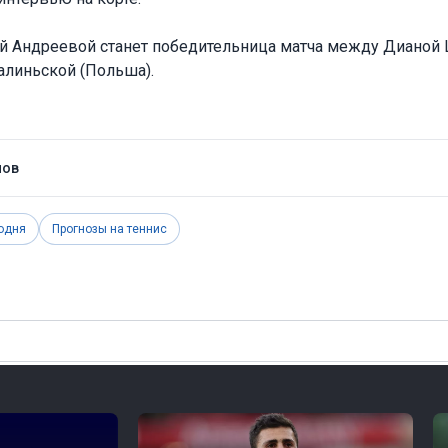
й Андреевой станет победительница матча между Дианой
алиньской (Польша).
нов
одня
Прогнозы на теннис