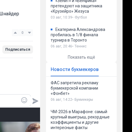
«Зенит» и «Бенфика»
претендуют на защитника
«Крузейро» Жезуса
 Шнайдер
03 авг, 10:39
Футбол
Екатерина Александрова
0
пробилась в 1/8 финала
турнира в Торонто
06 авг, 20:46
Теннис
Подписаться
Показать ещё
Новости букмекеров
ФАС запретила рекламу
букмекерской компании
«Фонбет»
06 авг, 14:22
Букмекеры
ЧМ-2026 в Марафоне: самый
крупный выигрыш, рекордные
коэффициенты и другие
интересные факты