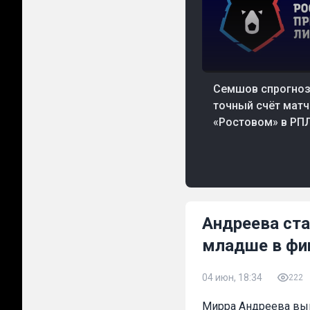
33 мин. назад
Футбол
Семшов спрогноз
точный счёт матч
«Ростовом» в РП
Андреева ста
младше в фи
04 июн, 18:34
222
Мирра Андреева выш