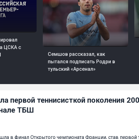
ировал
07
а ЦСКА с
56 мин. назад
Футбол
Семшов рассказал, как
Л
пытался подписать Родри в
тульский «Арсенал»
ла первой теннисисткой поколения 200
нале ТБШ
ла в финал Открытого чемпионата Франции, став первой 