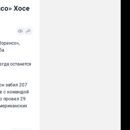
со» Хосе
оренсо»,
ба.
егда останется
он забил 207
те с командой
о провел 29
американских