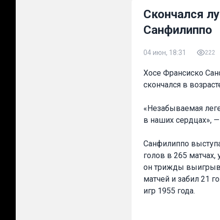
Скончался лу
Санфилиппо
04 июн, 18:31
222
Хосе Франсиско Сан
скончался в возраст
«Незабываемая леген
в наших сердцах», —
Санфилиппо выступал
голов в 265 матчах,
он трижды выигрыва
матчей и забил 21 
игр 1955 года.