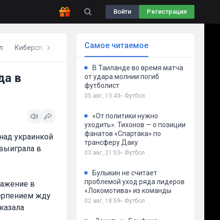
Войти
Регистрация
Самое читаемое
л
Киберспорт
Бокс
Волейбол
Другое
В Таиланде во время матча
да в
от удара молнии погиб
футболист
05 авг, 13:43
Футбол
«От политики нужно
уходить». Тихонов — о позиции
фанатов «Спартака» по
над украинкой
трансферу Даку
выиграла в
03 авг, 21:53
Футбол
Булыкин не считает
проблемой уход ряда лидеров
ражение в
«Локомотива» из команды
терпением жду
02 авг, 18:59
Футбол
сказала