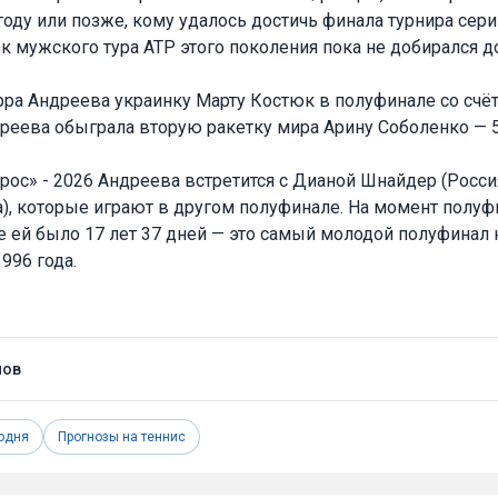
году или позже, кому удалось достичь финала турнира сер
к мужского тура ATP этого поколения пока не добирался д
рра Андреева украинку Марту Костюк в полуфинале со счётом
еева обыграла вторую ракетку мира Арину Соболенко — 5:7,
рос» - 2026 Андреева встретится с Дианой Шнайдер (Росси
), которые играют в другом полуфинале. На момент полуф
 ей было 17 лет 37 дней — это самый молодой полуфинал 
996 года.
нов
одня
Прогнозы на теннис