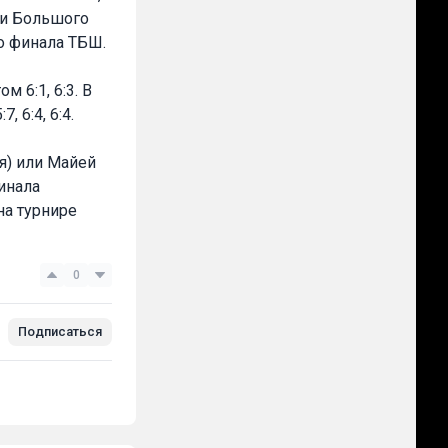
ии Большого
о финала ТБШ.
 6:1, 6:3. В
 6:4, 6:4.
я) или Майей
инала
на турнире
0
Подписаться