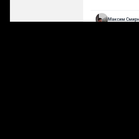
Максим Смир
Лучшие прогнозы на сег
Стань прогнози
Делай свои прогноз
Подробнее
Топ матчи
+
96 прогнозов
08.0
Крылья Советов
Балтика