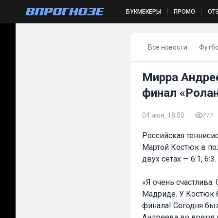
БУКМЕКЕРЫ
ПРОМО
ОТ
Все новости
Футб
Мирра Андре
финал «Ролан
04 июн, 18:50
272
Российская тенниси
Мартой Костюк в по
двух сетах — 6:1, 6:3.
«Я очень счастлива.
Мадриде. У Костюк 
финала! Сегодня был
Андреева во время 