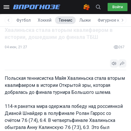
Войти
вости
Футбол
Хоккей
Теннис
Лыжи
Фигурное катани
Хвалиньска стала вторым квалифаером в
истории, дошедшим до финала ТБШ
04 июн, 21:27
267
Польская теннисистка Майя Хвалиньска стала вторым
квалифаером в истории Открытой эры, которая
добралась до финала турнира Большого шлема.
114-я ракетка мира одержала победу над россиянкой
Дианой Шнайдер в полуфинале Ролан Гаррос со
счётом 7:6 (7:4), 6:4. В четвертьфинале Хвалиньска
обыграла Анну Калинскую 7:6 (7:3), 6:3. Это был