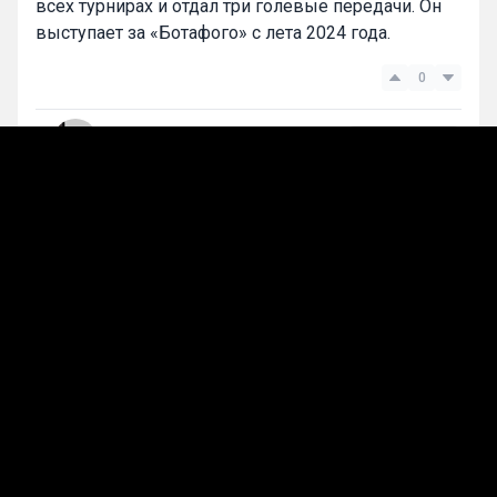
всех турнирах и отдал три голевые передачи. Он
выступает за «Ботафого» с лета 2024 года.
0
Максим Смирнов
Подписаться
Лучшие прогнозы на сегодня
Прогнозы на футбол
«Интер» продлит контракт с тренером
Кристианом Киву до 2028 года
04 июн, 21:19
245
Главный тренер миланского «Интера» Кристиан