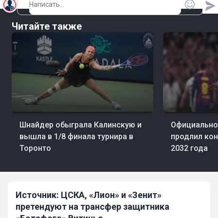
Читайте также
06 авг, 22:32
Теннис
06 авг, 21:34
Фут
Шнайдер обыграла Калинскую и
Официально
вышла в 1/8 финала турнира в
продлил кон
Торонто
2032 года
Источник: ЦСКА, «Лион» и «Зенит»
претендуют на трансфер защитника