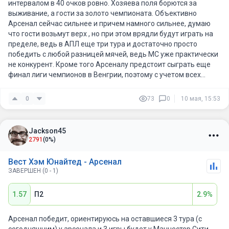
интервалом в 40 очков ровно. Хозяева поля борются за
выживание, а гости за золото чемпионата. Объективно
Арсенал сейчас сильнее и причем намного сильнее, думаю
что гости возьмут верх , но при этом врядли будут играть на
пределе, ведь в АПЛ еще три тура и достаточно просто
победить с любой разницей мячей, ведь МС уже практически
не конкурент. Кроме того Арсеналу предстоит сыграть еще
финал лиги чемпионов в Венгрии, поэтому с учетом всех
факторов беру сегодня П2, причем с форой в 1 мяч. Здесь мне
даже нравится комбинированная ставка на П2 и ТМ 3,5 мячей.
0
73
0
10 мая, 15:53
Jackson45
2791
(0%)
Вест Хэм Юнайтед - Арсенал
ЗАВЕРШЕН (0 - 1)
1.57
П2
2.9%
Арсенал победит, ориентируюсь на оставшиеся 3 тура (с
сегодняшним) у арсенала и 3 игры будет у Манчестер Сити.