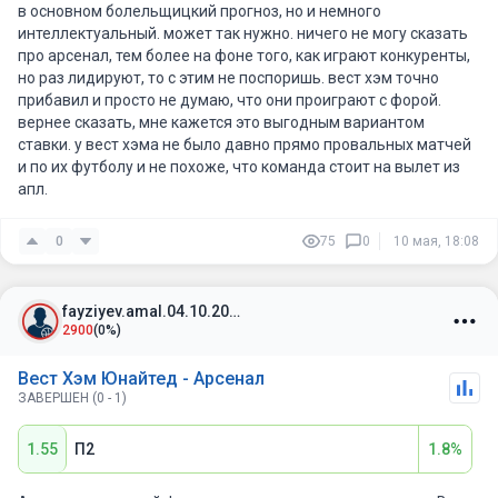
в основном болельщицкий прогноз, но и немного
интеллектуальный. может так нужно. ничего не могу сказать
про арсенал, тем более на фоне того, как играют конкуренты,
но раз лидируют, то с этим не поспоришь. вест хэм точно
прибавил и просто не думаю, что они проиграют с форой.
вернее сказать, мне кажется это выгодным вариантом
ставки. у вест хэма не было давно прямо провальных матчей
и по их футболу и не похоже, что команда стоит на вылет из
апл.
0
75
0
10 мая, 18:08
fayziyev.amal.04.10.2004
2900
(0%)
Вест Хэм Юнайтед - Арсенал
ЗАВЕРШЕН (0 - 1)
1.55
П2
1.8%