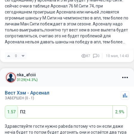
сейчас очки в таблице Арсенал 76 М.Сити 74, при
сегодняшнем проигрыше Арсенала или ничьей ,появятся
огромные шансы у М.Сити на чемпионство в апл, тем более по
личкам Ман.Сити побеждает в этом сезоне. Арсеналу надо
только выигрывать,понятно тут вест хем в зоне вылета будет
сопротивляться, считаю это не будет проблемой для
Арсенала.нельзя давать шансы на победу в апл, тем более
под конец сезона, это глупо.
0
87
0
10 мая, 14:43
nka_afciii
3129
(+4.3%)
Вест Хэм - Арсенал
ЗАВЕРШЕН (0 - 1)
1.57
П2
2.9%
Здравствуйте гости нужно pabeda потому что он если даже
нечia будет то потом будет догонять они и остаётся два тура