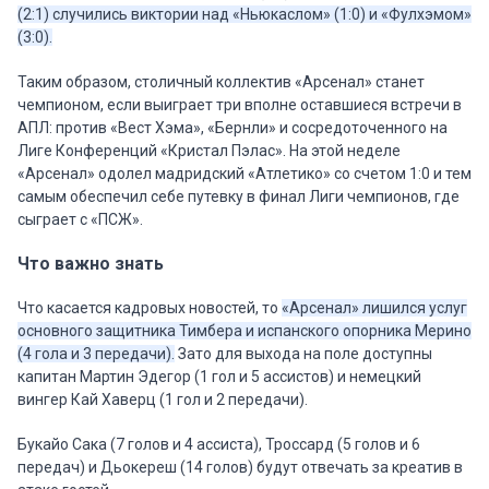
(2:1) случились виктории над «Ньюкаслом» (1:0) и «Фулхэмом»
(3:0).
Таким образом, столичный коллектив «Арсенал» станет
чемпионом, если выиграет три вполне оставшиеся встречи в
АПЛ: против «Вест Хэма», «Бернли» и сосредоточенного на
Лиге Конференций «Кристал Пэлас». На этой неделе
«Арсенал» одолел мадридский «Атлетико» со счетом 1:0 и тем
самым обеспечил себе путевку в финал Лиги чемпионов, где
сыграет с «ПСЖ».
Что важно знать
Что касается кадровых новостей, то
«Арсенал» лишился услуг
основного защитника Тимбера и испанского опорника Мерино
(4 гола и 3 передачи).
Зато для выхода на поле доступны
капитан Мартин Эдегор (1 гол и 5 ассистов) и немецкий
вингер Кай Хаверц (1 гол и 2 передачи).
Букайо Сака (7 голов и 4 ассиста), Троссард (5 голов и 6
передач) и Дьокереш (14 голов) будут отвечать за креатив в