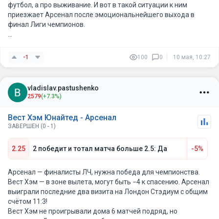
футбол, а про выживание. И вот в такой ситуации к ним
приезжает Арсенал после эмоциональнейшего выхода в
финал Лиги чемпионов.
Да, Арсенал сильнее по составу. Да, команда Артеты
проводит мощный сезон. Но проблема Арсенала в том, что
-1
100
0
10 мая, 10:27
весной они почти всегда начинают играть с нервами,
особенно когда появляется настоящее давление. Сити уже
дал им шанс после потери очков с Эвертоном, но почему-то
vladislav.pastushenko
есть ощущение, что Арсенал ещё своё потеряет. И именно
2579
(+7.3%)
такие матчи — самый неприятный вариант для них.
Вест Хэм Юнайтед - Арсенал
Лондонское дерби, выезд, полный стадион, команда, которой
ЗАВЕРШЕН (0 - 1)
очки нужны любой ценой. Плюс Нуну умеет ставить очень
неприятный футбол против фаворитов. По пресс-
2.25
2 победит и тотал матча больше 2.5: Да
-5%
конференции видно, что внутри Вест Хэма все прекрасно
понимают значение этой игры. Там никто не сдался.
Арсенал — финалисты ЛЧ, нужна победа для чемпионства.
Плюс дома Вест Хэм действительно стал неприятным
Вест Хэм — в зоне вылета, могут быть −4 к спасению. Арсенал
соперником. Нуну отдельно отметил, что на Лондон Стэдиум
выиграли последние два визита на Лондон Стэдиум с общим
их давно никто не обыгрывал в основное время. И
счётом 11:3!
болельщики сейчас реально тащат команду.
Вест Хэм не проигрывали дома 6 матчей подряд, но