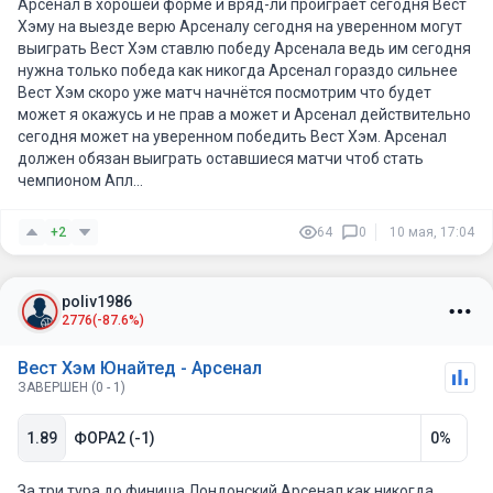
Арсенал в хорошей форме и вряд-ли проиграет сегодня Вест
Хэму на выезде верю Арсеналу сегодня на уверенном могут
выиграть Вест Хэм ставлю победу Арсенала ведь им сегодня
нужна только победа как никогда Арсенал гораздо сильнее
Вест Хэм скоро уже матч начнётся посмотрим что будет
может я окажусь и не прав а может и Арсенал действительно
сегодня может на уверенном победить Вест Хэм. Арсенал
должен обязан выиграть оставшиеся матчи чтоб стать
чемпионом Апл...
+2
64
0
10 мая, 17:04
poliv1986
2776
(-87.6%)
Вест Хэм Юнайтед - Арсенал
ЗАВЕРШЕН (0 - 1)
1.89
ФОРА2 (-1)
0%
За три тура до финиша Лондонский Арсенал как никогда