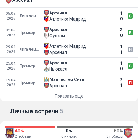
Арсенал
1
05.05.
Лига чемпионов УЕФА
2026
0
Атлетико Мадрид
Арсенал
3
02.05.
Премьер-лига
2026
0
Фулхэм
Атлетико Мадрид
1
29.04.
Лига чемпионов УЕФА
2026
1
Арсенал
Арсенал
1
25.04.
Премьер-лига
2026
0
Ньюкасл
Манчестер Сити
2
19.04.
Премьер-лига
2026
1
Арсенал
Показать еще
Личные встречи
5
40%
0%
60%
2 победы
0 ничьих
3 победы