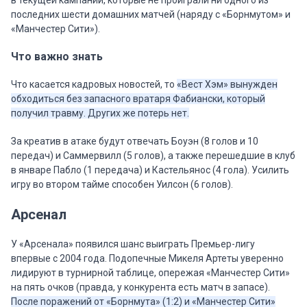
в текущей кампании, которые не проиграли ни одного из
последних шести домашних матчей (наряду с «Борнмутом» и
«Манчестер Сити»).
Что важно знать
Что касается кадровых новостей, то
«Вест Хэм» вынужден
обходиться без запасного вратаря Фабиански, который
получил травму. Других же потерь нет.
За креатив в атаке будут отвечать Боуэн (8 голов и 10
передач) и Саммервилл (5 голов), а также перешедшие в клуб
в январе Пабло (1 передача) и Кастельянос (4 гола). Усилить
игру во втором тайме способен Уилсон (6 голов).
Арсенал
У «Арсенала» появился шанс выиграть Премьер-лигу
впервые с 2004 года. Подопечные Микеля Артеты уверенно
лидируют в турнирной таблице, опережая «Манчестер Сити»
на пять очков (правда, у конкурента есть матч в запасе).
После поражений от «Борнмута» (1:2) и «Манчестер Сити»