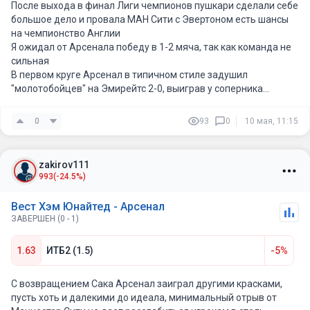
После выхода в финал Лиги чемпионов пушкари сделали себе
большое дело и провала МАН Сити с Эвертоном есть шансы
на чемпионство Англии
Я ожидал от Арсенала победу в 1-2 мяча, так как команда не
сильная
В первом круге Арсенал в типичном стиле задушил
"молотобойцев" на Эмирейтс 2-0, выиграв у соперника
вообще 3 из 4-х последних встреч (дома и на выезде). Новый
успех лидера чемпионата откроет напрямую путь к
0
93
0
10 мая, 11:15
чемпионству, так что мотивация Сака, Эдегора, Мартинелии,
Дьекереша и компании должна быть максимальной на игру с
аутсайдером первенства.
zakirov111
993
(-24.5%)
Вест Хэм Юнайтед - Арсенал
ЗАВЕРШЕН (0 - 1)
1.63
ИТБ2 (1.5)
-5%
С возвращением Сака Арсенал заиграл другими красками,
пусть хоть и далекими до идеала, минимальный отрыв от