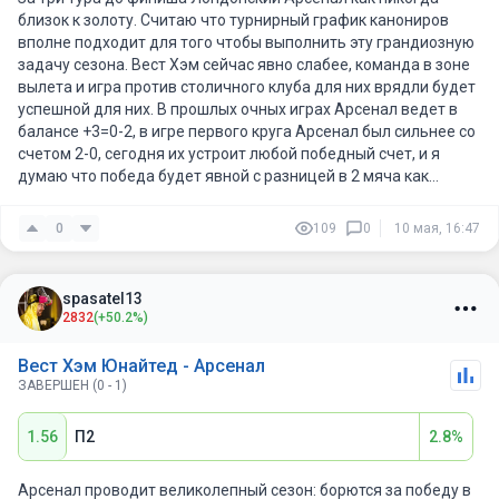
близок к золоту. Считаю что турнирный график канониров
вполне подходит для того чтобы выполнить эту грандиозную
задачу сезона. Вест Хэм сейчас явно слабее, команда в зоне
вылета и игра против столичного клуба для них врядли будет
успешной для них. В прошлых очных играх Арсенал ведет в
балансе +3=0-2, в игре первого круга Арсенал был сильнее со
счетом 2-0, сегодня их устроит любой победный счет, и я
думаю что победа будет явной с разницей в 2 мяча как
минимум, поэтому беру фору 2 (-1), но и фору 2 (-1,5) брать не
буду, Арсеналу еще играть финал лиги чемпионов и силы и
0
109
0
10 мая, 16:47
здоровье надо конечно же беречь.
spasatel13
2832
(+50.2%)
Вест Хэм Юнайтед - Арсенал
ЗАВЕРШЕН (0 - 1)
1.56
П2
2.8%
Арсенал проводит великолепный сезон: борются за победу в