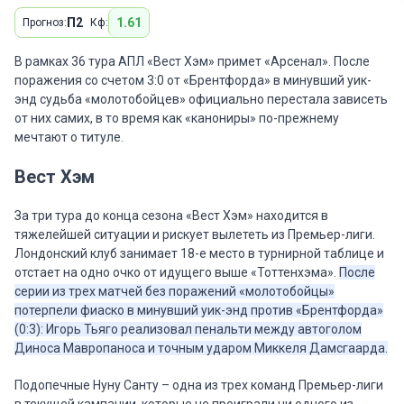
П2
1.61
Прогноз:
Кф:
В рамках 36 тура АПЛ «Вест Хэм» примет «Арсенал». После
поражения со счетом 3:0 от «Брентфорда» в минувший уик-
энд судьба «молотобойцев» официально перестала зависеть
от них самих, в то время как «канониры» по-прежнему
мечтают о титуле.
Вест Хэм
За три тура до конца сезона «Вест Хэм» находится в
тяжелейшей ситуации и рискует вылететь из Премьер-лиги.
Лондонский клуб занимает 18-е место в турнирной таблице и
отстает на одно очко от идущего выше «Тоттенхэма».
После
серии из трех матчей без поражений «молотобойцы»
потерпели фиаско в минувший уик-энд против «Брентфорда»
(0:3): Игорь Тьяго реализовал пенальти между автоголом
Диноса Мавропаноса и точным ударом Миккеля Дамсгаарда.
Подопечные Нуну Санту – одна из трех команд Премьер-лиги