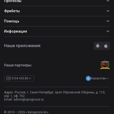
Прогнозы
Все прогнозы
Фрибеты
Топ ставок
Фрибеты
Помощь
Прогнозы на футбол
Фрибет Ubet
Прогнозы на теннис
Школа ставок
Информация
Фрибет Фонбет
Прогнозы на хоккей
Вопросы и ответы
Фрибет Париматч
О сайте
Стратегии
Наши приложения:
Фрибет Олимпбет
Правила
Бонусы букмекеров
Комментарии
Отзывы о БК
Контакты
Полная версия
Наши партнеры:
Казахстан
13:54 +03:00
Адрес: Россия, г. Санкт-Петербург, пр-кт Обуховской Обороны, д. 110,
кор. 1, оф. 762
Email:
admin@vprognoze.ru
© 2010 – 2026 «Vprognoze.kz».