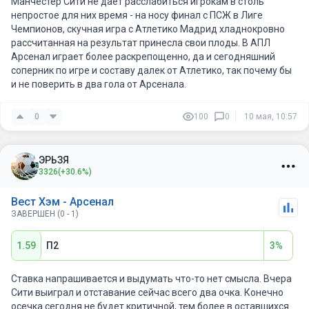
Манчестер Сити не дает расслабиться игрокам в столь
непростое для них время - на носу финал с ПСЖ в Лиге
Чемпионов, скучная игра с Атлетико Мадрид хладнокровно
рассчитанная на результат принесла свои плоды. В АПЛ
Арсенал играет более раскрепощенно, да и сегодняшний
соперник по игре и составу далек от Атлетико, так почему бы
и не поверить в два гола от Арсенала.
0
100
0
10 мая, 10:57
ЭРЬЗЯ
3326
(+30.6%)
Вест Хэм - Арсенал
ЗАВЕРШЕН (0 - 1)
1.59
П2
3%
Ставка напрашивается и выдумать что-то нет смысла. Вчера
Сити выиграл и отставание сейчас всего два очка. Конечно
осечка сегодня не будет критичной, тем более в оставшихся