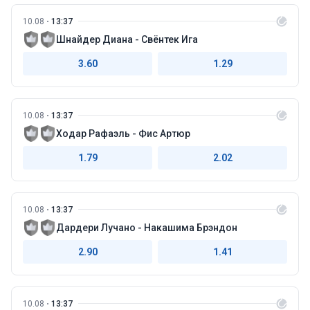
10.08
13:37
Шнайдер Диана - Свёнтек Ига
3.60
1.29
10.08
13:37
Ходар Рафаэль - Фис Артюр
1.79
2.02
10.08
13:37
Дардери Лучано - Накашима Брэндон
2.90
1.41
10.08
13:37