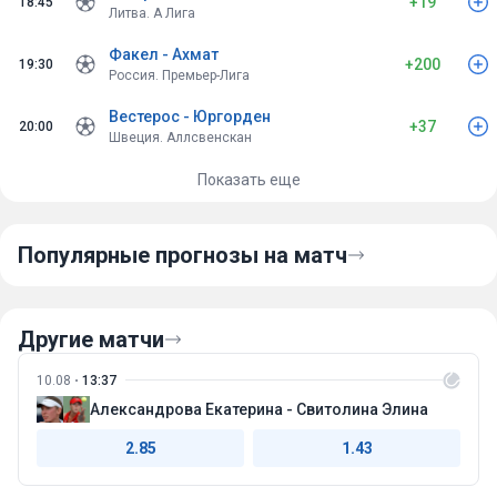
+19
18:45
Литва. А Лига
Факел - Ахмат
+200
19:30
Россия. Премьер-Лига
Вестерос - Юргорден
+37
20:00
Швеция. Аллсвенскан
Показать еще
Популярные прогнозы на матч
Другие матчи
10.08
13:37
Александрова Екатерина - Свитолина Элина
2.85
1.43