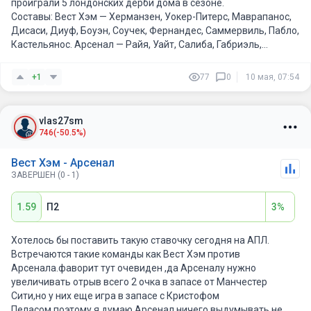
проиграли 5 лондонских дерби дома в сезоне.
Понятно, что Арсенал будет больше владеть мячом и
Составы: Вест Хэм — Херманзен, Уокер-Питерс, Маврапанос,
создавать давление. Но Артета очень любит удерживать
Дисаси, Диуф, Боуэн, Соучек, Фернандес, Саммервиль, Пабло,
минимальный счёт. А это всегда риск: один стандарт, один
Кастельянос. Арсенал — Райя, Уайт, Салиба, Габриэль,
рикошет, один угловой — и всё может перевернуться. Тем
Калафиори, Райс, Зубименди, Сака, Эзе, Тросар, Гьёкерес.
более Вест Хэм умеет кусать именно большие команды, а
Арсенал без Меррино и Тимбера (травмы до середины мая).
+1
77
0
10 мая, 07:54
Боуэн очень любит играть против Арсенала.
Арсенал забивали в первые 10 минут в последних двух
матчах. Вест Хэм пропускает больше всех с угловых, Арсенал
Да и в целом у Арсенала сейчас слишком много эмоций после
— лидер по голам со стандартов. Оба мотивированы на эту
vlas27sm
Лиги чемпионов. Такие матчи иногда забирают больше сил,
игру максимально.
746
(-50.5%)
чем кажется. Если Вест Хэм первым забьёт и трибуны
заведутся, Арсеналу будет очень тяжело.
Вест Хэм - Арсенал
ЗАВЕРШЕН (0 - 1)
Поэтому здесь хочу проверить именно характер, давление и
мотивацию хозяев.
1.59
П2
3%
Хотелось бы поставить такую ставочку сегодня на АПЛ.
Встречаются такие команды как Вест Хэм против
Арсенала.фаворит тут очевиден ,да Арсеналу нужно
увеличивать отрыв всего 2 очка в запасе от Манчестер
Сити,но у них еще игра в запасе с Кристофом
Пеласом,поэтому я думаю Арсенал ничего выдумывать не