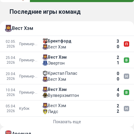
Последние игры команд
Вест Хэм
Брентфорд
3
02.05.
Премьер-лига
2026
0
Вест Хэм
Вест Хэм
2
25.04.
Премьер-лига
2026
1
Эвертон
Кристал Пэлас
0
20.04.
Премьер-лига
2026
0
Вест Хэм
Вест Хэм
4
10.04.
Премьер-лига
2026
0
Вулверхэмптон
Вест Хэм
2
05.04.
Кубок
2026
2
Лидс
Показать еще
Арсенал