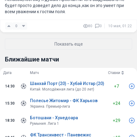
будет просто доведет дело до конца ,как он это умеет при
всем уважении к гостям поля.
0
80
0
10 мая, 01:22
Показать еще
Ближайшие матчи
Дата
Матч
Ставки
Шанхай Порт (20) - Хубэй Истар (20)
+7
14:30
Китай. Молодёжная лига (до 20 лет)
Полесье Житомир - ФК Харьков
+24
15:30
Украина. Премьер-лига
Ботошани - Хунедоара
+29
18:30
Румыния. Лига 1
ФК Трансинвест - Паневежис