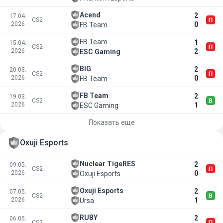
Acend
2
17.04.
CS2
2026
0
FB Team
FB Team
1
15.04.
CS2
2026
2
ESC Gaming
BIG
2
20.03.
CS2
2026
0
FB Team
FB Team
2
19.03.
CS2
2026
1
ESC Gaming
Показать еще
Oxuji Esports
Nuclear TigeRES
2
09.05.
CS2
2026
0
Oxuji Esports
Oxuji Esports
2
07.05.
CS2
2026
1
Ursa
RUBY
2
06.05.
CS2