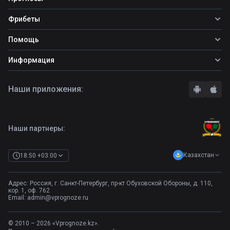
Все прогнозы
Фрибеты
Топ ставок
Фрибеты
Помощь
Прогнозы на футбол
Фрибет Ubet
Прогнозы на теннис
Школа ставок
Информация
Фрибет Фонбет
Прогнозы на хоккей
Вопросы и ответы
Фрибет Париматч
О сайте
Стратегии
Наши приложения:
Фрибет Олимпбет
Правила
Бонусы букмекеров
Комментарии
Отзывы о БК
Контакты
Полная версия
Наши партнеры:
Казахстан
18:50 +03:00
Адрес: Россия, г. Санкт-Петербург, пр-кт Обуховской Обороны, д. 110,
кор. 1, оф. 762
Email:
admin@vprognoze.ru
© 2010 – 2026 «Vprognoze.kz».