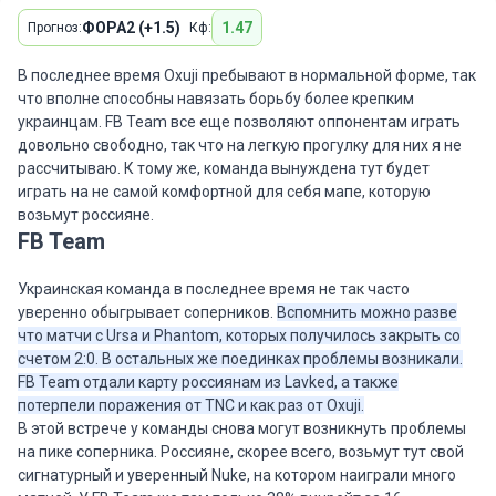
ФОРА2 (+1.5)
1.47
Прогноз:
Кф:
В последнее время Oxuji пребывают в нормальной форме, так
что вполне способны навязать борьбу более крепким
украинцам. FB Team все еще позволяют оппонентам играть
довольно свободно, так что на легкую прогулку для них я не
рассчитываю. К тому же, команда вынуждена тут будет
играть на не самой комфортной для себя мапе, которую
возьмут россияне.
FB Team
Украинская команда в последнее время не так часто
уверенно обыгрывает соперников.
Вспомнить можно разве
что матчи с Ursa и Phantom, которых получилось закрыть со
счетом 2:0. В остальных же поединках проблемы возникали.
FB Team отдали карту россиянам из Lavked, а также
потерпели поражения от TNC и как раз от Oxuji.
В этой встрече у команды снова могут возникнуть проблемы
на пике соперника. Россияне, скорее всего, возьмут тут свой
сигнатурный и уверенный Nuke, на котором наиграли много