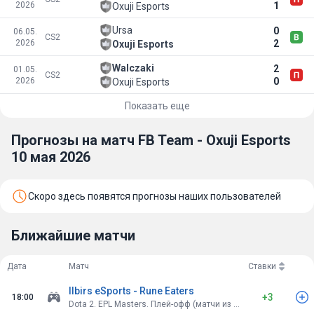
2026
1
Oxuji Esports
Ursa
0
06.05.
CS2
2026
2
Oxuji Esports
Walczaki
2
01.05.
CS2
2026
0
Oxuji Esports
Показать еще
Прогнозы на матч FB Team - Oxuji Esports
10 мая 2026
Скоро здесь появятся прогнозы наших пользователей
Ближайшие матчи
Дата
Матч
Ставки
Ilbirs eSports - Rune Eaters
+3
18:00
Dota 2. EPL Masters. Плей-офф (матчи из 3-х карт)