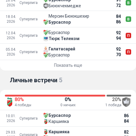
91
26.04.
Суперлига
2026
72
Бююкчекмедже
Мерсин Бююкшехир
84
18.04.
Суперлига
2026
86
Бурсаспор
Бурсаспор
92
12.04.
Суперлига
2026
94
Тюрк Телеком
Галатасарай
92
05.04.
Суперлига
2026
70
Бурсаспор
Показать еще
Личные встречи
5
80%
0%
20%
4 победы
0 ничьих
1 победа
Бурсаспор
86
10.01.
Суперлига
2026
84
Каршияка
Каршияка
82
29.03.
Суперлига