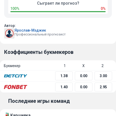
Сыграет ли прогноз?
100%
0%
Автор:
Ярослав-Мэджик
Профессиональный прогнозист
Коэффициенты букмекеров
Букмекер
1
Х
2
1.38
0.00
3.00
1.40
0.00
2.95
Последние игры команд
Каршияка