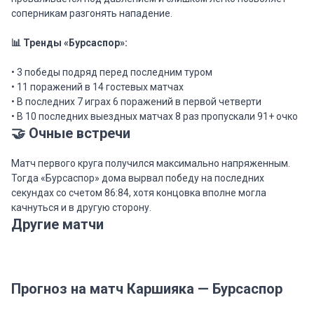
соперникам разгонять нападение.
📊 Тренды «Бурсаспор»:
• 3 победы подряд перед последним туром
• 11 поражений в 14 гостевых матчах
• В последних 7 играх 6 поражений в первой четверти
• В 10 последних выездных матчах 8 раз пропускали 91+ очко
🤝 Очные встречи
Матч первого круга получился максимально напряженным.
Тогда «Бурсаспор» дома вырвал победу на последних
секундах со счетом 86:84, хотя концовка вполне могла
качнуться и в другую сторону.
Другие матчи
Прогноз на матч Каршияка — Бурсаспор