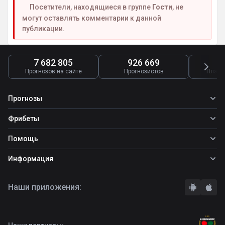
Посетители, находящиеся в группе
Гости
, не
могут оставлять комментарии к данной
публикации.
7 682 805
926 669
4
Прогнозов на сайте
Прогнозистов
Платн
Прогнозы
Все прогнозы
Фрибеты
Топ ставок
Фрибеты
Помощь
Прогнозы на футбол
Фрибет Ubet
Прогнозы на теннис
Школа ставок
Информация
Фрибет Фонбет
Прогнозы на хоккей
Вопросы и ответы
Фрибет Париматч
О сайте
Стратегии
Наши приложения:
Фрибет Олимпбет
Правила
Бонусы букмекеров
Комментарии
Отзывы о БК
Контакты
Полная версия