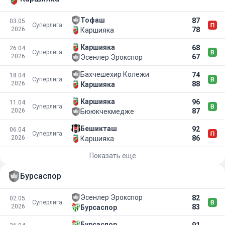
Тофаш
87
03.05.
Суперлига
2026
78
Каршияка
Каршияка
68
26.04.
Суперлига
2026
67
Эсенлер Эрокспор
Бахчешехир Колежи
74
18.04.
Суперлига
2026
88
Каршияка
Каршияка
96
11.04.
Суперлига
2026
87
Бююкчекмедже
Бешикташ
92
06.04.
Суперлига
2026
86
Каршияка
Показать еще
Бурсаспор
Эсенлер Эрокспор
82
02.05.
Суперлига
2026
83
Бурсаспор
Бурсаспор