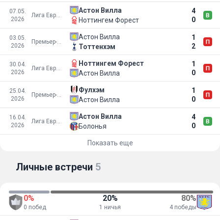
Астон Вилла
4
07.05.
Лига Европы УЕФА
2026
0
Ноттингем Форест
Астон Вилла
1
03.05.
Премьер-лига
2026
2
Тоттенхэм
Ноттингем Форест
1
30.04.
Лига Европы УЕФА
2026
0
Астон Вилла
Фулхэм
1
25.04.
Премьер-лига
2026
0
Астон Вилла
Астон Вилла
4
16.04.
Лига Европы УЕФА
2026
0
Болонья
Показать еще
Личные встречи
5
0%
20%
80%
0 побед
1 ничья
4 победы