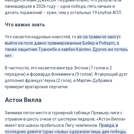
находится Майк Джексон. Неудивительно, что результаты
ланкаширцев в 2026 году – одна победа, пять ничьих и
десять поражений – хуже, чем у остальных 19 клубов АПЛ.
Что важно знать
Что касается кадровых новостей, то
из-за травм не смогут
выйти на поле давно травмированные Бейер и Робертс, а
также защитник Туанзебе и хавбек Каллен. Других же потерь
нет.
В частности, это касается вингера Энтони (7 голов и 2
передачи) и форварда Флемминга (9 голов). Атакующий дуэт
дополнил француз Чауна (2 гола), а Мартин Дубравка
примерит вратарские перчатки.
Астон Вилла
Занимая пятое место в турнирной таблице Премьер-лиги с
отрывом в шесть очков от шестерки лидеров, «Астон Вилла»
имеет все шансы пробиться в Лигу чемпионов.
Правда, в
последних девяти турах «львы» одержали лишь две победы,