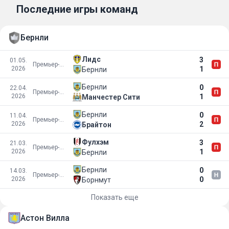
Последние игры команд
Бернли
Лидс
3
01.05.
Премьер-лига
2026
1
Бернли
Бернли
0
22.04.
Премьер-лига
2026
1
Манчестер Сити
Бернли
0
11.04.
Премьер-лига
2026
2
Брайтон
Фулхэм
3
21.03.
Премьер-лига
2026
1
Бернли
Бернли
0
14.03.
Премьер-лига
2026
0
Борнмут
Показать еще
Астон Вилла