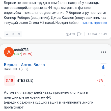
Бернли не составит труда, к тем более настрой у команды
потрясающий, впервые за 44 года сыграть в финале
еврокубка - похвальное достижение. У Бернли игру пропустит
Коннор Робертс (защитник), Джош Каллен (полузащитник - за
текущий сезон 2 гола + 2 паса), Йордан Бейер (защитник), а у
читать прогноз
Астон Виллы - Бубакар Камара (полузащитник 1 гол + 3 паса)
и нападающий Алиссон.
0
123
0
10 мая, 10:49
asta0733
4067
(-28.7%)
Бернли - Астон Вилла
ЗАВЕРШЕН (2 - 2)
3.10
ИТБ2 (2.5)
-5%
Астон вилла пару дней назад прилично хлопнула в
полуфинале ле нотингем 4-0
Береди с одной из худших защит в чемпионате ,много
пропускают