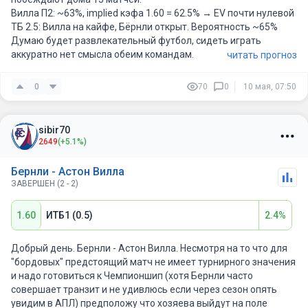
Вилла П2: ~63%, implied кэфа 1.60 = 62.5% → EV почти нулевой
ТБ 2.5: Вилла на кайфе, Бёрнли открыт. Вероятность ~65%
Думаю будет развлекательный футбол, сидеть играть
аккуратно нет смысла обеим командам.
читать прогноз
0
70
0
10 мая, 07:50
sibir70
2649
(+5.1%)
Бернли - Астон Вилла
ЗАВЕРШЕН (2 - 2)
1.60
ИТБ1 (0.5)
2.4%
Добрый день. Бернли - Астон Вилла. Несмотря на то что для
"бордовых" предстоящий матч не имеет турнирного значения
и надо готовиться к Чемпионшип (хотя Бернли часто
совершает транзит и не удивлюсь если через сезон опять
увидим в АПЛ) предположу что хозяева выйдут на поле