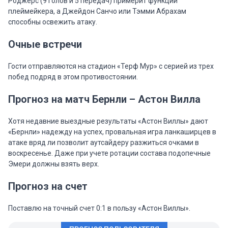
Роджерс (9 голов и 5 передач) примерит функции
плеймейкера, а Джейдон Санчо или Тэмми Абрахам
способны освежить атаку.
Очные встречи
Гости отправляются на стадион «Терф Мур» с серией из трех
побед подряд в этом противостоянии.
Прогноз на матч Бернли – Астон Вилла
Хотя недавние выездные результаты «Астон Виллы» дают
«Бернли» надежду на успех, провальная игра ланкаширцев в
атаке вряд ли позволит аутсайдеру разжиться очками в
воскресенье. Даже при учете ротации состава подопечные
Эмери должны взять верх.
Прогноз на счет
Поставлю на точный счет 0:1 в пользу «Астон Виллы».