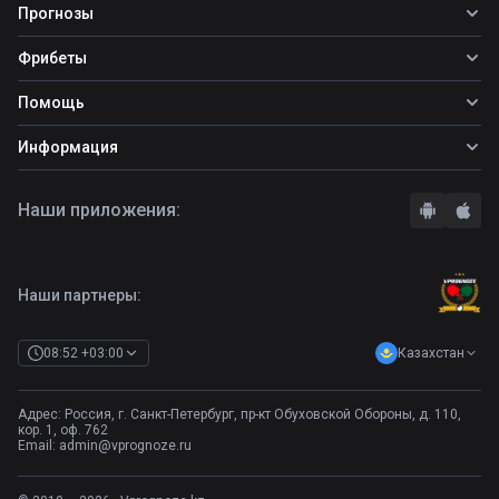
Прогнозы
Все прогнозы
Фрибеты
Топ ставок
Фрибеты
Помощь
Прогнозы на футбол
Фрибет Ubet
Прогнозы на теннис
Школа ставок
Информация
Фрибет Фонбет
Прогнозы на хоккей
Вопросы и ответы
Фрибет Париматч
О сайте
Стратегии
Наши приложения:
Фрибет Олимпбет
Правила
Бонусы букмекеров
Комментарии
Отзывы о БК
Контакты
Полная версия
Наши партнеры:
Казахстан
08:52 +03:00
Адрес: Россия, г. Санкт-Петербург, пр-кт Обуховской Обороны, д. 110,
кор. 1, оф. 762
Email:
admin@vprognoze.ru