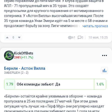
серию поражений до пяти матчей. У клуба худшая защита в
АПЛ - 71 пропущенный мяч в 35 турах. Это создаёт
предпосылки для крупного поражения от мотивированного
соперника. У «Астон Виллы» высочайшая мотивация: После
35 туров команда Унаи Эмери идёт на 5-м месте с 58 очками и
продолжает борьбу за зону Лиги чемпионов и бронзу,
читать прогноз
отставая от 3-й строчки на 7 очков и опережая 6-е всего на 3
очка. «Вилла» только что вышла в финал Лиги Европы,
0
61
0
10 мая, 15:25
разгромив в ответном полуфинале «Ноттингем Форест» (4:0).
Команда на кураже и может разгромить соперников, у
которых нет турнирной мотивации.
KickOffBets
2981
(+11.7%)
Бернли - Астон Вилла
ЗАВЕРШЕН (2 - 2)
1.79
Обе команды забьют: Да
1.6%
«Бёрнли» остаётся крайне уязвимым в обороне — команда
пропускала в 25 из последних 27 матчей. При этом дома
ситуация чуть лучше: на «Тёрф Мур» они регулярно находят
свои моменты и в среднем забивают около 1 гола за игру,