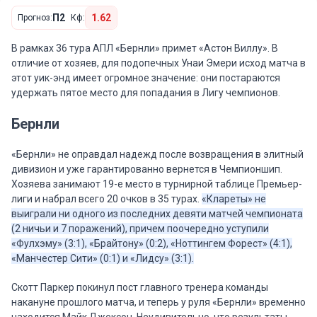
П2
1.62
Прогноз:
Кф:
В рамках 36 тура АПЛ «Бернли» примет «Астон Виллу». В
отличие от хозяев, для подопечных Унаи Эмери исход матча в
этот уик-энд имеет огромное значение: они постараются
удержать пятое место для попадания в Лигу чемпионов.
Бернли
«Бернли» не оправдал надежд после возвращения в элитный
дивизион и уже гарантированно вернется в Чемпионшип.
Хозяева занимают 19-е место в турнирной таблице Премьер-
лиги и набрал всего 20 очков в 35 турах.
«Клареты» не
выиграли ни одного из последних девяти матчей чемпионата
(2 ничьи и 7 поражений), причем поочередно уступили
«Фулхэму» (3:1), «Брайтону» (0:2), «Ноттингем Форест» (4:1),
«Манчестер Сити» (0:1) и «Лидсу» (3:1).
Скотт Паркер покинул пост главного тренера команды
накануне прошлого матча, и теперь у руля «Бернли» временно