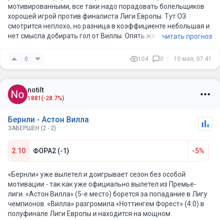
мотивированными, все таки надо порадовать болельщиков
хорошей игрой против финалиста Лиги Европы. Тут ОЗ
смотрится неплохо, но разница в коэффициенте небольшая и
нет смысла добирать гол от Виллы. Опять же непонятно кого
читать прогноз
поставит на матч Эмери, впереди финал Лиги Европы и
рисковать здоровьем игроков в матче с жёстким соперником
0
104
0
10 мая, 07:41
нет смысла... вероятно заиграет игроков ротации, им так же
нужна игровая практика.
notilt
1881
(-28.7%)
Бернли - Астон Вилла
ЗАВЕРШЕН (2 - 2)
2.10
ФОРА2 (-1)
-5%
«Бернли» уже вылетел и доигрывает сезон без особой
мотивации - так как уже официально вылетел из Премье-
лиги. «Астон Вилла» (5-е место) борется за попадание в Лигу
чемпионов. «Вилла» разгромила «Ноттингем Форест» (4:0) в
полуфинале Лиги Европы и находится на мощном