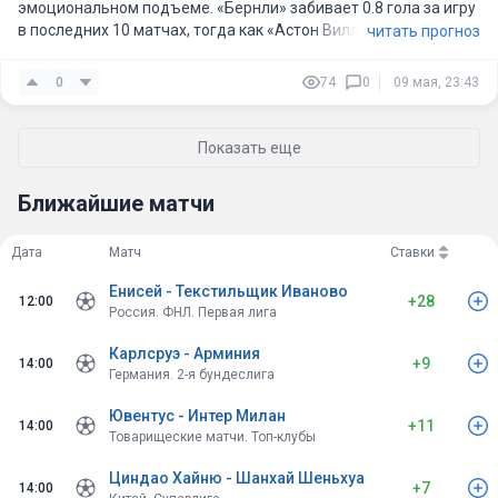
эмоциональном подъеме. «Бернли» забивает 0.8 гола за игру
в последних 10 матчах, тогда как «Астон Вилла» - 2.
читать прогноз
0
74
0
09 мая, 23:43
Показать еще
Ближайшие матчи
Дата
Матч
Ставки
Енисей - Текстильщик Иваново
+28
12:00
Россия. ФНЛ. Первая лига
Карлсруэ - Арминия
+9
14:00
Германия. 2-я бундеслига
Ювентус - Интер Милан
+11
14:00
Товарищеские матчи. Топ-клубы
Циндао Хайню - Шанхай Шеньхуа
+7
14:00