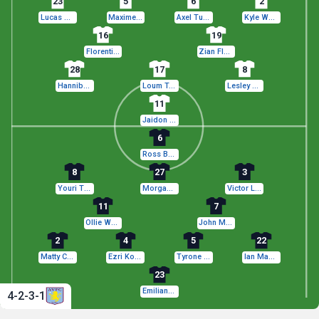
23
5
6
2
Lucas Pires
Maxime Estève
Axel Tuanzebe
Kyle Walker
16
19
Florentino Luís
Zian Flemming
28
17
8
Hannibal Mejbri
Loum Tchaouna
Lesley Ugochukwu
11
Jaidon Anthony
6
Ross Barkley
8
27
3
Youri Tielemans
Morgan Rogers
Victor Lindelöf
11
7
Ollie Watkins
John McGinn
2
4
5
22
Matty Cash
Ezri Konsa
Tyrone Mings
Ian Maatsen
23
Emiliano Martínez
4-2-3-1