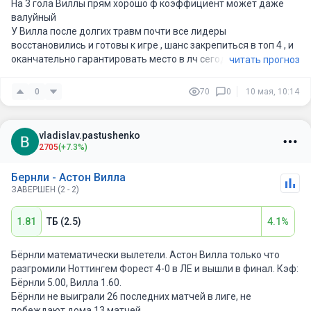
На 3 гола Виллы прям хорошо ф коэффициент может даже
валуйный
У Вилла после долгих травм почти все лидеры
восстановились и готовы к игре , шанс закрепиться в топ 4 , и
оканчательно гарантировать место в лч сегодня есть
читать прогноз
возможность и думаю воспользуется ею
0
70
0
10 мая, 10:14
vladislav.pastushenko
2705
(+7.3%)
Бернли - Астон Вилла
ЗАВЕРШЕН (2 - 2)
1.81
ТБ (2.5)
4.1%
Бёрнли математически вылетели. Астон Вилла только что
разгромили Ноттингем Форест 4-0 в ЛЕ и вышли в финал. Кэф:
Бёрнли 5.00, Вилла 1.60.
Бёрнли не выиграли 26 последних матчей в лиге, не
побеждают дома 13 матчей.