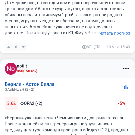
Да Бёрнли все , но сегодня они играют первую игру с новым
тренером дома! А это не хухры мухры, ворота астонн виллы
обязаны поразить минимум 1 раз! Так как игра при родных
стенах , игру на выезде они обосрали , но дома должны
попытаться,Астон Вилле уже ничего не надо ,очков в
достатке . Так что жду голов от К1,Жму 5 Всем БАБРА!)))
читать прогноз
0
87
0
10 мая, 15:40
notilt
850
(-58.6%)
Бернли - Астон Вилла
ЗАВЕРШЕН (2 - 2)
3.62
ФОРА2 (-2)
-5%
«Бернли» уже вылетели в Чемпионшип и доигрывают сезон.
После недавней смены тренера игра не улучшилась: в
предыдущем туре команда проиграла «Лидсу» (1:3), продлив