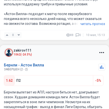
используя поддержку трибун и привычные условия.
«Астон Вилла» подходит к матчу после еврокубкового
поединка всего несколько дней назад, что может сказаться
на свежести состава. Возможна ротация, а во втором тайме —
читать прогноз
просадка по темпу, что обычно открывает пространство для
соперника.
0
88
0
10 мая, 15:13
В таких условиях «Бёрнли» вполне способен воспользоваться
шансами у своих ворот и зацепиться за результат в атаке.
zakirov111
1062
(-24.5%)
Бернли - Астон Вилла
ЗАВЕРШЕН (2 - 2)
1.62
П2
-5%
Бернли вылетает из АПЛ, настроя биться нет, доигрывают
сезон. Худшая домашняя команда лиги. Астон Вилла будет
закрепляться в зоне лиги чемпионов. Несмотря на их
насыщенный график - выход в финал Лиги Европы, обыграть