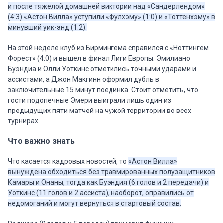
и после тяжелой домашней виктории над «Сандерлендом»
(4:3) «Астон Вилла» уступили «Фулхэму» (1:0) и «Тоттенхэму» в
минувший уик-энд (1:2).
На этой неделе клуб из Бирмингема справился с «Ноттингем
Форест» (4:0) и вышел в финал Лиги Европы. Эмилиано
Буэндиа и Олли Уоткинс отметились точными ударами и
ассистами, а Джон Макгинн оформил дубль в
заключительные 15 минут поединка. Стоит отметить, что
гости подопечные Эмери выиграли лишь один из
предыдущих пяти матчей на чужой территории во всех
турнирах.
Что важно знать
Что касается кадровых новостей, то
«Астон Вилла»
вынуждена обходиться без травмированных полузащитников
Камары и Онаны, тогда как Буэндия (6 голов и 2 передачи) и
Уоткинс (11 голов и 2 ассиста), наоборот, оправились от
недомоганий и могут вернуться в стартовый состав.