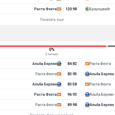
Раста Фехта
120
:
98
Брауншвейг
Показать еще
0%
0 ничьих
Альба Берлин
84
:
82
Раста Фехта
Раста Фехта
83
:
95
Альба Берлин
Альба Берлин
83
:
58
Раста Фехта
Раста Фехта
96
:
93
Альба Берлин
Раста Фехта
89
:
98
Альба Берлин