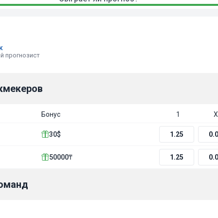
к
й прогнозист
кмекеров
Бонус
1
Х
30$
1.25
0.
50000₸
1.25
0.
команд