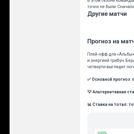
В этом сезоне команды
точно не были. Сначал
Другие матчи
Прогноз на мат
Плей-офф для «Альбы» 
и энергией трибун. Бе
четверти выглядит логи
✅ Основной прогноз: п
💡 Альтернативная ста
📊 Ставка на тотал: то
100%