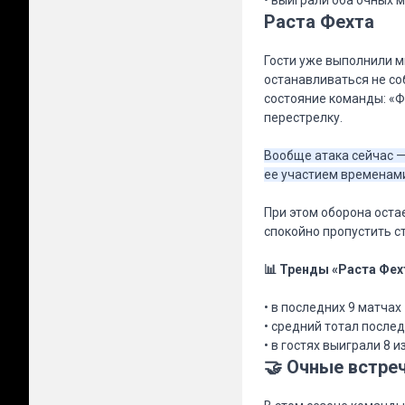
• выиграли оба очных 
Раста Фехта
Гости уже выполнили м
останавливаться не со
состояние команды: «Ф
перестрелку.
Вообще атака сейчас — 
ее участием временами
При этом оборона оста
спокойно пропустить с
📊 Тренды «Раста Фех
• в последних 9 матчах
• средний тотал послед
• в гостях выиграли 8 
🤝 Очные встре