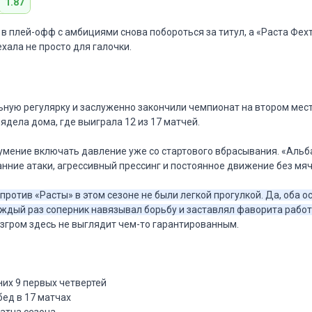
1.87
в плей-офф с амбициями снова побороться за титул, а «Раста Фех
ехала не просто для галочки.
ную регулярку и заслуженно закончили чемпионат на втором мест
ядела дома, где выиграла 12 из 17 матчей.
 умение включать давление уже со стартового вбрасывания. «Альб
анние атаки, агрессивный прессинг и постоянное движение без мя
 против «Расты» в этом сезоне не были легкой прогулкой. Да, оба о
ждый раз соперник навязывал борьбу и заставлял фаворита работ
згром здесь не выглядит чем-то гарантированным.
них 9 первых четвертей
бед в 17 матчах