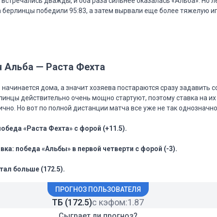
 встречались дважды, и оба раза сильнее оказалась «Альба». Но л
а берлинцы победили 95:83, а затем вырвали еще более тяжелую игр
ч Альба — Раста Фехта
начинается дома, а значит хозяева постараются сразу задавить 
рлинцы действительно очень мощно стартуют, поэтому ставка на их
чно. Но вот по полной дистанции матча все уже не так однозначно
обеда «Раста Фехта» с форой (+11.5).
вка: победа «Альбы» в первой четверти с форой (-3).
тал больше (172.5).
ПРОГНОЗ ПОЛЬЗОВАТЕЛЯ
ТБ (172.5)
с кэфом:
1.87
Сыграет ли прогноз?