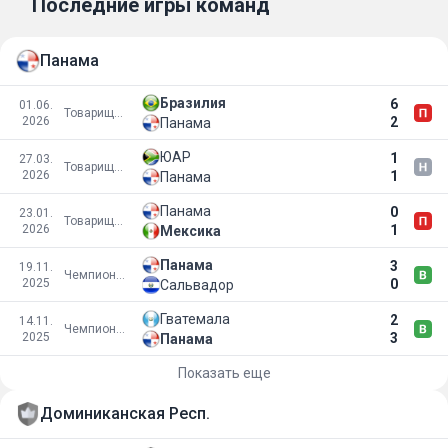
Последние игры команд
Панама
Бразилия
6
01.06.
Товарищеские матчи
2026
2
Панама
ЮАР
1
27.03.
Товарищеские матчи
2026
1
Панама
Панама
0
23.01.
Товарищеские матчи
2026
1
Мексика
Панама
3
19.11.
Чемпионат мира 2026
2025
0
Сальвадор
Гватемала
2
14.11.
Чемпионат мира 2026
2025
3
Панама
Показать еще
Доминиканская Респ.