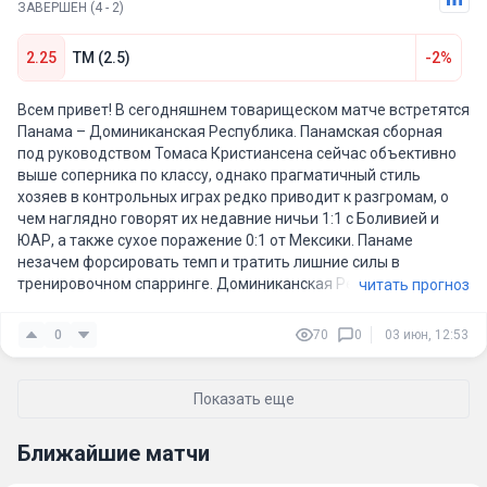
ЗАВЕРШЕН (4 - 2)
Доминиканская Республика проиграла со счетом 3:0, поэтому
они, возможно, жаждут реванша. У них беспроигрышная
2.25
ТМ (2.5)
-2%
серия из четырех матчей, но перед этой встречей им
необходимо улучшить свои результаты после трех ничьих
подряд.
Всем привет! В сегодняшнем товарищеском матче встретятся
Панама – Доминиканская Республика. Панамская сборная
В марте гости сыграли вничью 1:1 с Кубой в рамках серии
под руководством Томаса Кристиансена сейчас объективно
КОНКАКАФ и на этот раз будут стремиться к улучшению
выше соперника по классу, однако прагматичный стиль
результатов. Хотя в последних пяти выездных матчах они
хозяев в контрольных играх редко приводит к разгромам, о
проиграли все пять, в атаке есть и положительные моменты,
чем наглядно говорят их недавние ничьи 1:1 с Боливией и
которые можно отметить в последних десяти выездных
ЮАР, а также сухое поражение 0:1 от Мексики. Панаме
играх.
незачем форсировать темп и тратить лишние силы в
тренировочном спарринге. Доминиканская Республика на
читать прогноз
Доминиканская Республика забила 2 и более голов в шести
данный момент имеет скромный атакующий потенциал и
из девяти последних выездных матчей.
против статусных соперников стабильно выстраивает
0
70
0
03 июн, 12:53
глубокий оборонительный блок, который тяжело вскрыть. В
гостевых матчах против сильных оппонентов доминиканцы
наглухо закрываются в штрафной, удержав вполне
Показать еще
достойные 0:1 с Уругваем/ Учитывая товарищеский статус
игры и проблемы гостей в атаке, я очень сомневаюсь, что
Ближайшие матчи
команды выдадут результативный футбол. Заиграю тут ТМ
(2.5)