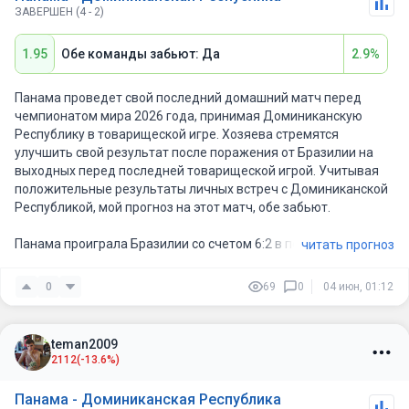
ЗАВЕРШЕН (4 - 2)
1.95
Обе команды забьют: Да
2.9%
Панама проведет свой последний домашний матч перед
чемпионатом мира 2026 года, принимая Доминиканскую
Республику в товарищеской игре. Хозяева стремятся
улучшить свой результат после поражения от Бразилии на
выходных перед последней товарищеской игрой. Учитывая
положительные результаты личных встреч с Доминиканской
Республикой, мой прогноз на этот матч, обе забьют.
Панама проиграла Бразилии со счетом 6:2 в первом из трех
читать прогноз
запланированных товарищеских матчей. Это может
выглядеть как разгромное поражение, но Панама показала
0
69
0
04 июн, 01:12
хорошую игру, прежде чем во втором тайме произошел спад.
Доминиканская Республика отстает от Панамы на 110
teman2009
позиций в последнем рейтинге ФИФА. Это уже показатель
2112
(-13.6%)
баланса сил в этом матче.
Панама - Доминиканская Республика
В прошлый раз, когда эти две страны встречались,