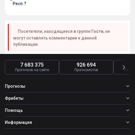
Респ.?
Посетители, находящиеся в группе
Гости
, не
могут оставлять комментарии к данной
публикации.
7 683 375
926 694
4
Прогнозов на сайте
Прогнозистов
Платн
Прогнозы
Все прогнозы
Фрибеты
Топ ставок
Фрибеты
Помощь
Прогнозы на футбол
Фрибет Ubet
Прогнозы на теннис
Школа ставок
Информация
Фрибет Фонбет
Прогнозы на хоккей
Вопросы и ответы
Фрибет Париматч
О сайте