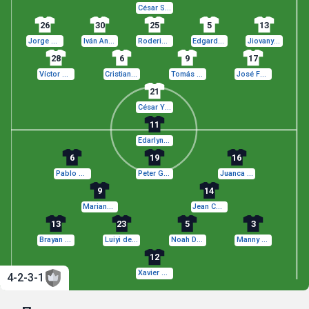
César Samudio
26
30
25
5
13
Jorge Gutiérrez
Iván Anderson
Roderick Miller
Edgardo Fariña
Jiovany Ramos
28
6
9
17
Víctor Griffith
Cristian Martínez
Tomás Rodríguez
José Fajardo
21
César Yanis
11
Edarlyn Reyes
6
19
16
Pablo Rosario
Peter González
Juanca Pineda
9
14
Mariano Díaz
Jean Carlos López
13
23
5
3
Brayan Ademán
Luiyi de Lucas
Noah Dollenmayer
Manny Rodríguez
12
Xavier Valdez
4-2-3-1