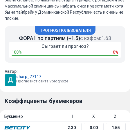
равно сильнее. Но именно на старте турнира, с ротацией и без
максимальной химии шансы набрать очки и увести матч хотя
бы на тайбрейк у Доминиканской Республики есть и очень не
плохие.
ПРОГНОЗ ПОЛЬЗОВАТЕЛЯ
ФОРА1 по партиям (+1.5)
с кэфом:
1.63
Сыграет ли прогноз?
100%
0%
Автор:
sharp_77117
Прогнозист сайта Vprognoze
Коэффициенты букмекеров
Букмекер
1
Х
2
2.30
0.00
1.55