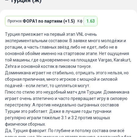
– Турция (ж)
ФОРА1 по партиям (+1.5)
1.63
Прогноз:
Кф:
Турция приезжает на первый этап VNL очень
экспериментальным составом. В заявке много молодёжи и
ротации, а часть главных звёзд либо не едет, либо не в
основной обойме именно на стартовом этапе. Нет ощущения
той машины, где одновременно на площадке Vargas, Karakurt,
Zehra и основной костяк в пиковом тонусе.
Доминикана играет не стабильно, отрицать этого нельзя, но
сборная приличная, много игроков с мощной и силовой
подачей - если летит, то цепляться могут.
Плюс по стилю это неудобный матч для Турции. Доминикана
играет очень атлетично и часто превращает игру в силовую
перестрелку. А против неидеально сыгранных составов
Турции это работает. Даже в лучшие годы турчанки
регулярно играли тяжёлые 3:1 и 3:2 против мощных
физически сборных.
Да, Турция фаворит. По глубине и потолку состава они всё