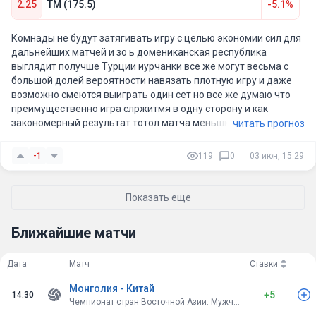
2.25
ТМ (175.5)
-5.1%
Комнады не будут затягивать игру с целью экономии сил для
дальнейших матчей и зо ь домениканская республика
выглядит получше Турции иурчанки все же могут весьма с
большой долей вероятности навязать плотную игру и даже
возможно смеются выиграть один сет но все же думаю что
преимущественно игра слржитмя в одну сторону и как
закономерный результат тотол матча меньшке
читать прогноз
-1
119
0
03 июн, 15:29
Показать еще
Ближайшие матчи
Дата
Матч
Ставки
Монголия - Китай
+5
14:30
Чемпионат стран Восточной Азии. Мужчины. Монголия