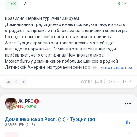
1.63
П2
3.1%
Бразилия. Первый тур. Анализируем.
Доминиканки традиционно имеют сильную атаку, но часто
страдают на приёме и на блоке из-за специфики своей игры.
По подготовке не особо понятно как они готовились.
А вот Турция провела ряд товарищеских матчей, где
выглядела нормально. Команда эта в последние годы
прибавляет, чего стоит финал Чемпионата мира.
Может быть у доминиканок побольше шансов в родной
Латинской Америке, но турчанки сейчас очень сильны, тем
читать прогноз
более, они активно привлекают и натурализируют хороших
волейболисток. Да и лига турецкая очень сильна.
0
107
0
03 июн, 18:29
JK_PRO
438
(+5.8%)
Доминиканская Респ. (ж) - Турция (ж)
ЗАВЕРШЕН (2 - 3)