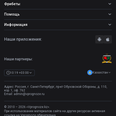
Все прогнозы
Фрибеты
Топ ставок
Фрибеты
Помощь
Прогнозы на футбол
Фрибет Ubet
Прогнозы на теннис
Школа ставок
Информация
Фрибет Фонбет
Прогнозы на хоккей
Вопросы и ответы
Фрибет Париматч
О сайте
Стратегии
Наши приложения:
Фрибет Олимпбет
Правила
Бонусы букмекеров
Комментарии
Отзывы о БК
Контакты
Полная версия
Наши партнеры:
Казахстан
10:19 +03:00
Адрес: Россия, г. Санкт-Петербург, пр-кт Обуховской Обороны, д. 110,
кор. 1, оф. 762
Email:
admin@vprognoze.ru
© 2010 – 2026 «Vprognoze.kz».
При использовании материалов сайта на других ресурсах активная
ссылка на Vprognoze обязательна.