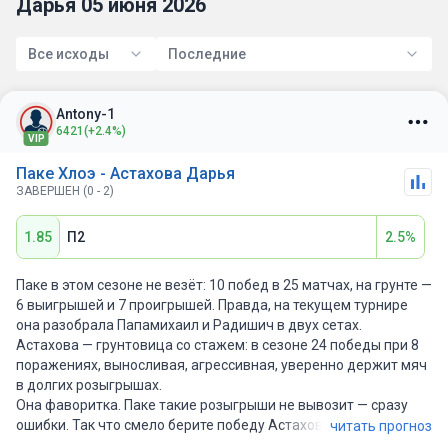
Дарья 05 июня 2026
Все исходы
Последние
Antony-1
6421
(+2.4%)
VIP
Паке Хлоэ - Астахова Дарья
ЗАВЕРШЕН (0 - 2)
1.85
П2
2.5%
Паке в этом сезоне не везёт: 10 побед в 25 матчах, на грунте —
6 выигрышей и 7 проигрышей. Правда, на текущем турнире
она разобрала Папамихаил и Радишич в двух сетах.
Астахова — грунтовица со стажем: в сезоне 24 победы при 8
поражениях, выносливая, агрессивная, уверенно держит мяч
в долгих розыгрышах.
Она фаворитка. Паке такие розыгрыши не вывозит — сразу
ошибки. Так что смело берите победу Астаховой.
читать прогноз