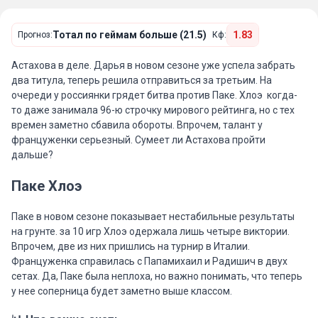
Тотал по геймам больше (21.5)
1.83
Прогноз:
Кф:
Астахова в деле. Дарья в новом сезоне уже успела забрать
два титула, теперь решила отправиться за третьим. На
очереди у россиянки грядет битва против Паке. Хлоэ когда-
то даже занимала 96-ю строчку мирового рейтинга, но с тех
времен заметно сбавила обороты. Впрочем, талант у
француженки серьезный. Сумеет ли Астахова пройти
дальше?
Паке Хлоэ
Паке в новом сезоне показывает нестабильные результаты
на грунте. за 10 игр Хлоэ одержала лишь четыре виктории.
Впрочем, две из них пришлись на турнир в Италии.
Француженка справилась с Папамихаил и Радишич в двух
сетах. Да, Паке была неплоха, но важно понимать, что теперь
у нее соперница будет заметно выше классом.