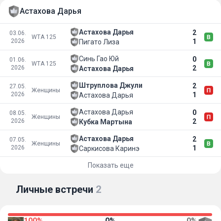
Астахова Дарья
Астахова Дарья
2
03.06.
WTA 125
2026
1
Пигато Лиза
Синь Гао Юй
0
01.06.
WTA 125
2026
2
Астахова Дарья
Штруплова Джули
2
27.05.
Женщины
2026
1
Астахова Дарья
Астахова Дарья
0
08.05.
Женщины
2026
2
Кубка Мартына
Астахова Дарья
2
07.05.
Женщины
2026
1
Саркисова Каринэ
Показать еще
Личные встречи
2
100%
0%
0%