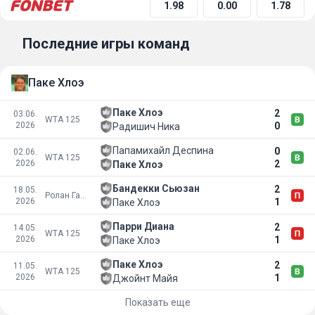
1.98
0.00
1.78
Последние игры команд
Паке Хлоэ
Паке Хлоэ
2
03.06.
WTA 125
2026
0
Радишич Ника
Папамихайл Деспина
0
02.06.
WTA 125
2026
2
Паке Хлоэ
Бандекки Сьюзан
2
18.05.
Ролан Гаррос
2026
1
Паке Хлоэ
Парри Диана
2
14.05.
WTA 125
2026
1
Паке Хлоэ
Паке Хлоэ
2
11.05.
WTA 125
2026
1
Джойнт Майя
Показать еще