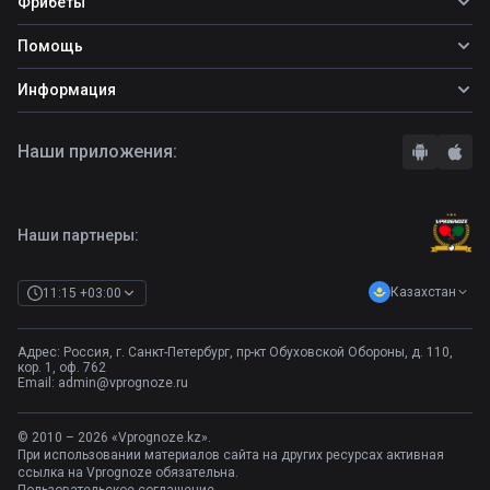
Фрибеты
Топ ставок
Фрибеты
Помощь
Прогнозы на футбол
Фрибет Ubet
Прогнозы на теннис
Школа ставок
Информация
Фрибет Фонбет
Прогнозы на хоккей
Вопросы и ответы
Фрибет Париматч
О сайте
Стратегии
Наши приложения:
Фрибет Олимпбет
Правила
Бонусы букмекеров
Комментарии
Отзывы о БК
Контакты
Полная версия
Наши партнеры:
Казахстан
11:15 +03:00
Адрес: Россия, г. Санкт-Петербург, пр-кт Обуховской Обороны, д. 110,
кор. 1, оф. 762
Email:
admin@vprognoze.ru
© 2010 – 2026 «Vprognoze.kz».
При использовании материалов сайта на других ресурсах активная
ссылка на Vprognoze обязательна.