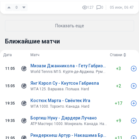
0
127
0
05 июн, 06:47
Показать еще
Ближайшие матчи
Дата
Матч
Ставки
Мизази Джанникола - Гету Габриэль
+3
11:05
World Tennis M15. Куртя-де-Арджеш. Румыния. Clay
Янг Кэрол Су - Кнутсон Габриела
+2
15:05
WTA 125. Варшава. Польша. Hard
Костюк Марта - Свёнтек Ига
+17
19:35
WTA 1000. Торонто. Канада. Hard
Боргиш Нуну - Дардери Лучано
+9
19:35
ATP Мастерс 1000. Монреаль. Канада. Hard
Риндеркнеш Артур - Накашима Брэндон
+11
21:05