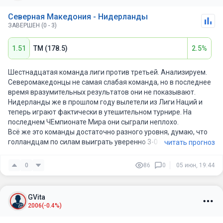
Северная Македония - Нидерланды
ЗАВЕРШЕН (0 - 3)
1.51
ТМ (178.5)
2.5%
Шестнадцатая команда лиги против третьей. Анализируем.
Северомакедонцы не самая слабая команда, но в последнее
время вразумительных результатов они не показывают.
Нидерланды же в прошлом году вылетели из Лиги Наций и
теперь играют фактически в утешительном турнире. На
последнем ЧЕмпионате Мира они сыграли неплохо.
Всё же это команды достаточно разного уровня, думаю, что
голландцам по силам выиграть уверенно 3-0 или 3-1.
читать прогноз
0
86
0
05 июн, 19:44
GVita
2006
(-0.4%)