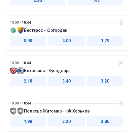
2.80
1.43
10.08
10:44
Вестерос - Юргорден
3.90
4.00
1.79
10.08
10:44
Ботошани - Хунедоара
2.18
3.40
3.20
10.08
10:44
Полесье Житомир - ФК Харьков
1.98
3.20
3.80