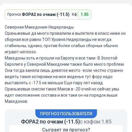
ФОРА2 по очкам (-11.5)
1.85
Прогноз:
Кф:
Северная Македония-Нидерланды
Ораньжевые да много провалили и вылетеле в класс ниже но
сборная все равно ТОП Уровня.Нидерланды не всегда
стабильны, однако, против более слабых сборных обычно
играют неплохо.
Македоны хоть и прошли на Европу и все таки- В Золотой
Евролиге у Северной Македонии также было много проблем.
Она тогда заняла лишь девятое место -если честно странно
видеть такие котировки на мое виденье тут фору надо
выставлять с -17.5 не меньше.Еще пару лет назад
Ораньжевые снесли таких Маков в -20 очей но сейчас увы
идет омоложение состава и все таки он на порядок выше
Македонов.
ПРОГНОЗ ПОЛЬЗОВАТЕЛЯ
ФОРА2 по очкам (-11.5)
с кэфом:
1.85
Сыграет ли прогноз?