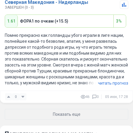
Северная Македония - Нидерланды
ЗАВЕРШЕН (0 - 3)
1.61
ФОРА1 по очкам (+15.5)
3%
Помню прекрасно как голландцы убого играли в лиге нации,
полнейшее какой-то безволие, апатия, у меня развелась
депрессия от подобного рода игры, ну что играть теперь
против всяких македонцев и им подобным видимо для них
это показательно. Сборная скатилось и рискует окончательно
засесть на этом уровне. Смотрел вчера с женой матч женской
сборной против Турции, красивые прекрасные блондиночки,
шикарные женщины с роскошными задницами, красота да и
только, у мужской видимо кризис, не знаю по поводу
читать прогноз
роскошных задниц, но о качественной игре я думаю там уже
давно все забыли. Македонцы дома, эти югославы будут
0
46
0
05 июн, 17:28
здесь грызть паркет зубами.
Показать еще