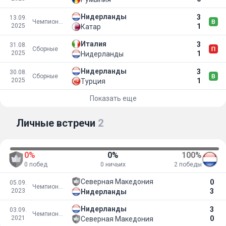
Нидерланды
3
13.09.
Чемпионат мира
2025
1
Катар
Италия
3
31.08.
Сборные
2025
1
Нидерланды
Нидерланды
3
30.08.
Сборные
2025
1
Турция
Показать еще
Личные встречи
2
0%
0%
100%
0 побед
0 ничьих
2 победы
Северная Македония
0
05.09.
Чемпионат Европы
2023
3
Нидерланды
Нидерланды
3
03.09.
Чемпионат Европы
2021
0
Северная Македония