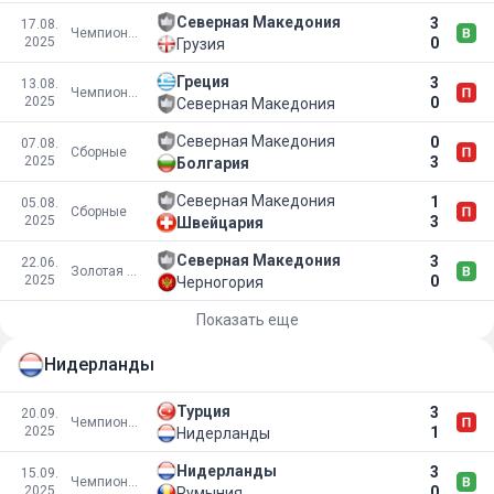
Северная Македония
3
17.08.
Чемпионат Европы
2025
0
Грузия
Греция
3
13.08.
Чемпионат Европы
2025
0
Северная Македония
Северная Македония
0
07.08.
Сборные
2025
3
Болгария
Северная Македония
1
05.08.
Сборные
2025
3
Швейцария
Северная Македония
3
22.06.
Золотая европейская лига
2025
0
Черногория
Показать еще
Нидерланды
Турция
3
20.09.
Чемпионат мира
2025
1
Нидерланды
Нидерланды
3
15.09.
Чемпионат мира
2025
0
Румыния