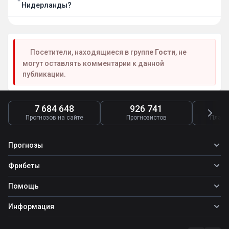
Нидерланды?
Посетители, находящиеся в группе
Гости
, не
могут оставлять комментарии к данной
публикации.
7 684 648
926 741
4
Прогнозов на сайте
Прогнозистов
Платн
Прогнозы
Все прогнозы
Фрибеты
Топ ставок
Фрибеты
Помощь
Прогнозы на футбол
Фрибет Ubet
Прогнозы на теннис
Школа ставок
Информация
Фрибет Фонбет
Прогнозы на хоккей
Вопросы и ответы
Фрибет Париматч
О сайте