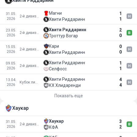
Хвити Риддаринн
Магни
1
31.05.
2-й дивизион
2026
1
Хвити Риддаринн
Хвити Риддаринн
2
23.05.
2-й дивизион
2026
0
Троттур Вогар
Кари
0
15.05.
2-й дивизион
2026
0
Хвити Риддаринн
Хвити Риддаринн
1
09.05.
2-й дивизион
2026
1
Селфосс
Хвити Риддаринн
4
13.04.
Кубок лиги B
2026
4
КХ Хлидаренди
Показать еще
Хаукар
Хаукар
3
31.05.
2-й дивизион
2026
2
КФА