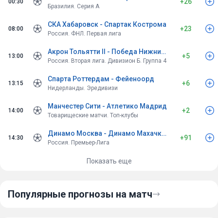
+26
00:30
Бразилия. Серия A
СКА Хабаровск - Спартак Кострома
+23
08:00
Россия. ФНЛ. Первая лига
Акрон Тольятти II - Победа Нижний Новгород
+5
13:00
Россия. Вторая лига. Дивизион Б. Группа 4
Спарта Роттердам - Фейеноорд
+6
13:15
Нидерланды. Эредивизи
Манчестер Сити - Атлетико Мадрид
+2
14:00
Товарищеские матчи. Топ-клубы
Динамо Москва - Динамо Махачкала
+91
14:30
Россия. Премьер-Лига
Показать еще
Популярные прогнозы на матч