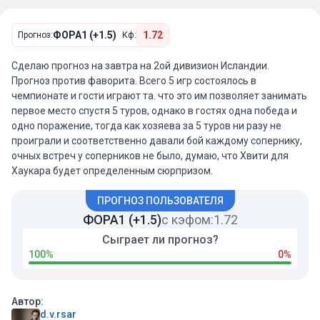
ФОРА1 (+1.5)
1.72
Прогноз:
Кф:
Сделаю прогноз на завтра на 2ой дивизион Исландии.
Прогноз против фаворита. Всего 5 игр состоялось в
чемпионате и гости играют та. что это им позволяет занимать
первое место спустя 5 туров, однако в гостях одна победа и
одно поражение, тогда как хозяева за 5 туров ни разу не
проиграли и соответственно давали бой каждому сопернику,
очных встреч у соперников не было, думаю, что Хвити для
Хаукара будет определенным сюрпризом.
ПРОГНОЗ ПОЛЬЗОВАТЕЛЯ
ФОРА1 (+1.5)
с кэфом:
1.72
Сыграет ли прогноз?
100%
0%
Автор:
d.v.rsar