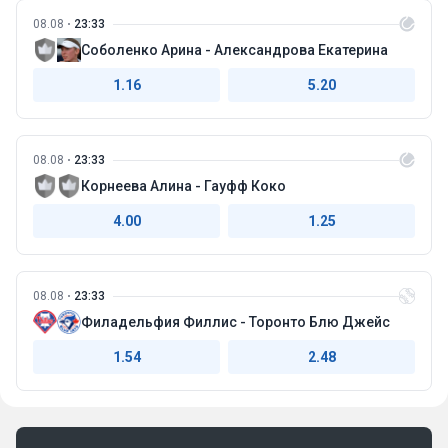
08.08
23:33
Соболенко Арина - Александрова Екатерина
1.16
5.20
08.08
23:33
Корнеева Алина - Гауфф Коко
4.00
1.25
08.08
23:33
Филадельфия Филлис - Торонто Блю Джейс
1.54
2.48