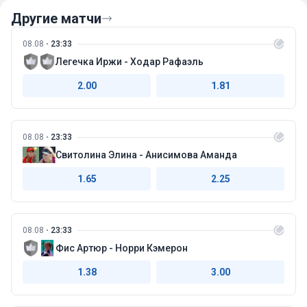
Другие матчи
08.08
23:33
Легечка Иржи - Ходар Рафаэль
2.00
1.81
08.08
23:33
Свитолина Элина - Анисимова Аманда
1.65
2.25
08.08
23:33
Фис Артюр - Норри Кэмерон
1.38
3.00