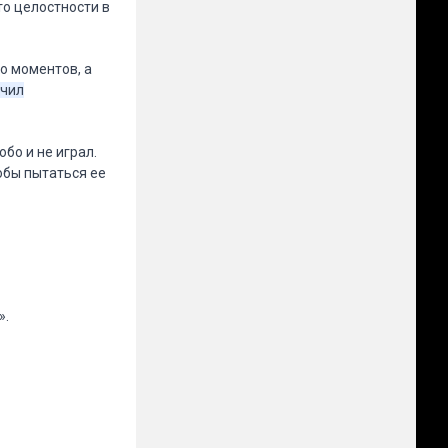
то целостности в
о моментов, а
учил
бо и не играл.
обы пытаться ее
».