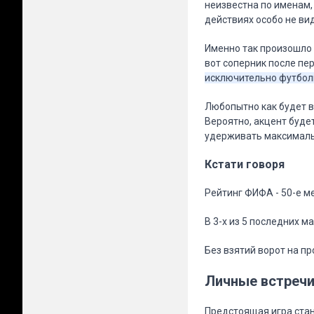
неизвестна по именам, 
действиях особо не ви
Именно так произошло 
вот соперник после пер
исключительно футболи
Любопытно как будет вы
Вероятно, акцент буде
удерживать максимальн
Кстати говоря
Рейтинг ФИФА - 50-е м
В 3-х из 5 последних м
Без взятий ворот на п
Личные встреч
Предстоящая игра ста