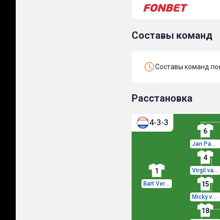
Составы команд
Составы команд поя
Расстановка
4-3-3
6
Jan Paul van Hecke
4
1
Virgil van Dijk
Bart Verbruggen
15
Micky van de Ven
18