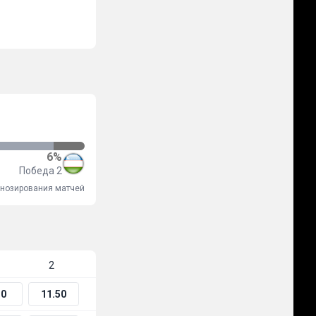
6%
Победа 2
огнозирования матчей
2
10
11.50