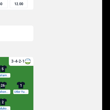
60
12.00
3-4-2-1
5
Rustam Ashurmatov
26
1
Jakhongir Urozov
Utkir Yusupov
2
Abdukodir Khusanov