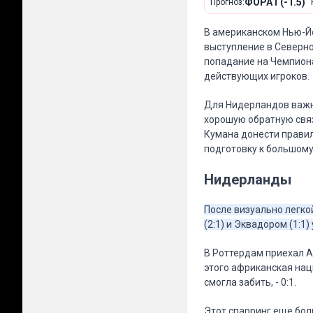
ФОРА1 (-1.5)
Прогноз:
В американском Нью-Йо
выступление в Северно
попадание на Чемпион
действующих игроков.
Для Нидерландов важн
хорошую обратную связ
Кумана донести прави
подготовку к большом
Нидерланды
После визуально легко
(2:1) и Эквадором (1:1
В Роттердам приехал А
этого африканская нац
смогла забить, - 0:1.
Этот спарринг еще бол