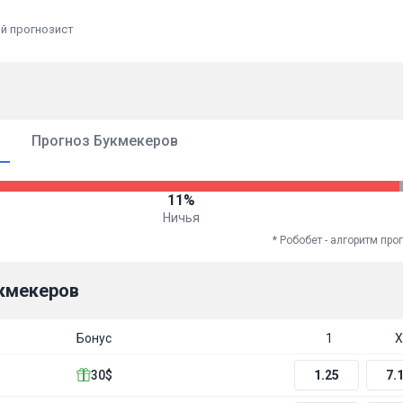
й прогнозист
Прогноз Букмекеров
11%
Ничья
* Робобет - алгоритм пр
кмекеров
Бонус
1
Х
30$
1.25
7.