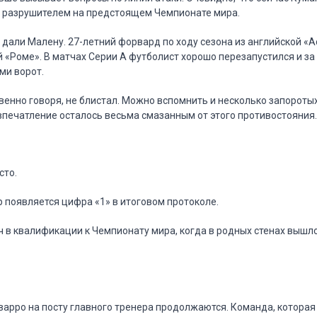
ым разрушителем на предстоящем Чемпионате мира.
 дали Малену. 27-летний форвард по ходу сезона из английской «
 «Роме». В матчах Серии А футболист хорошо перезапустился и за 
ми ворот.
овенно говоря, не блистал. Можно вспомнить и несколько запороты
впечатление осталось весьма смазанным от этого противостояния
сто.
гр появляется цифра «1» в итоговом протоколе.
 в квалификации к Чемпионату мира, когда в родных стенах вышл
варро на посту главного тренера продолжаются. Команда, котора