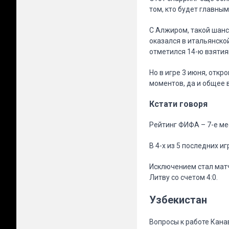
том, кто будет главн
С Алжиром, такой шанс
оказался в итальянской
отметился 14-ю взятия
Но в игре 3 июня, откр
моментов, да и общее 
Кстати говоря
Рейтинг ФИФА – 7-е ме
В 4-х из 5 последних и
Исключением стал матч
Литву со счетом 4:0.
Узбекистан
Вопросы к работе Кана