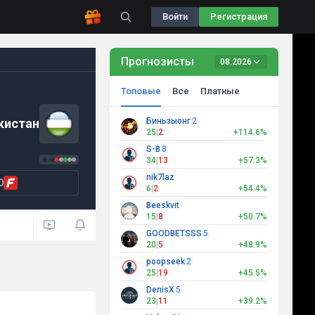
Войти
Регистрация
Прогнозисты
08.2026
Топовые
Все
Платные
кистан
Биньзыонг
2
25
|
2
+114.6%
S-B
8
34
|
13
+57.3%
nik7laz
0
6
|
2
+54.4%
Beeskvit
15
|
8
+50.7%
GOODBETSSS
5
20
|
5
+48.9%
poopseek
2
25
|
19
+45.5%
DenisX
5
23
|
11
+39.2%