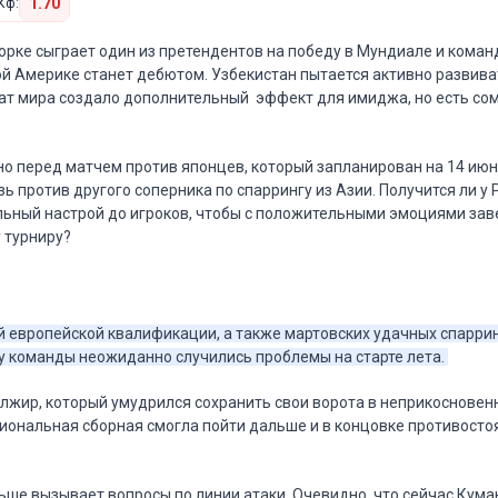
1.70
Кф:
рке сыграет один из претендентов на победу в Мундиале и команд
й Америке станет дебютом. Узбекистан пытается активно развиват
ат мира создало дополнительный эффект для имиджа, но есть сом
о перед матчем против японцев, который запланирован на 14 июн
ь против другого соперника по спаррингу из Азии. Получится ли у
льный настрой до игроков, чтобы с положительными эмоциями за
у турниру?
й европейской квалификации, а также мартовских удачных спаррин
) у команды неожиданно случились проблемы на старте лета.
лжир, который умудрился сохранить свои ворота в неприкосновенн
иональная сборная смогла пойти дальше и в концовке противосто
ьше вызывает вопросы по линии атаки. Очевидно, что сейчас Кума