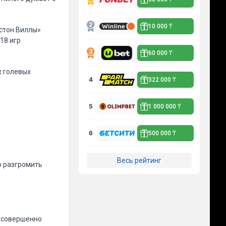
10 000 ₸
Астон Виллы»
18 игр
60 000 ₸
х голевых
4
322 000 ₸
.
5
1 000 000 ₸
6
500 000 ₸
Весь рейтинг
о разгромить
я совершенно