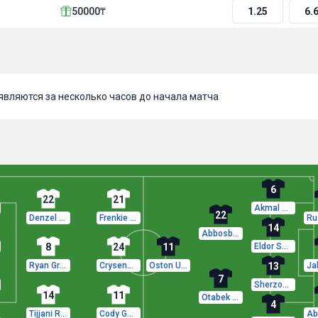
50000₸
1.25
6.
вляются за несколько часов до начала матча
6
22
21
Akmal Mozgovoy
22
Denzel Dumfries
Frenkie de Jong
14
Abbosbek Fayzullaev
8
24
11
Eldor Shomurodov
Ryan Gravenberch
Crysencio Summerville
Oston Urunov
13
7
Sherzod Nasrullaev
14
11
Otabek Shukurov
4
Tijjani Reijnders
Cody Gakpo