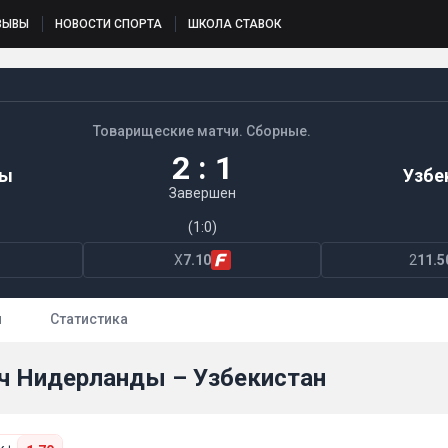
ЗЫВЫ
НОВОСТИ СПОРТА
ШКОЛА СТАВОК
Товарищеские матчи. Сборные.
2 : 1
ды
Узбе
Завершен
(1:0)
X
7.10
2
11.5
ы
Статистика
тч Нидерланды – Узбекистан