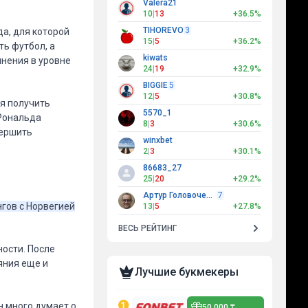
Valera21
10
|
13
+36.5%
TIHOREVO
3
а, для которой
15
|
5
+36.2%
ь футбол, а
kiwats
нения в уровне
24
|
19
+32.9%
BIGGIE
5
12
|
5
+30.8%
я получить
5570_1
 Рональда
8
|
3
+30.6%
вершить
winxbet
2
|
3
+30.1%
86683_27
25
|
20
+29.2%
Артур Головочесов
7
гов с Норвегией
13
|
5
+27.8%
ВЕСЬ РЕЙТИНГ
ости. После
яния еще и
Лучшие букмекеры
н много думает о
50 000 ₸