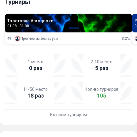
Турниры
Толстовка Vprognoze
Р
01.08 - 31.08
0
49.
Прогноз из Беларуси
3.2%
1 место
2-10 место
0 раз
5 раз
11-50 место
Кол-во турниров
18 раз
105
Ко всем турнирам