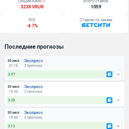
Общий банк
Всего ставок
3238 VRUR
1059
ROI
Ставлю по линии
-4.7%
Последние прогнозы
Экспресс
30 июл
21:15
2 прогноза
2.37
Экспресс
30 июл
19:30
2 прогноза
Сьон - БАТЭ
3.25
Обе команды забьют: Нет @ 1.55
Экспресс
30 июл
19:00
2 прогноза
ЧФР Клуж - Алашкерт
Кайрат-Алматы - Омония Никосия
2.12
ФОРА1 (-1) @ 1.58