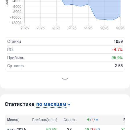
Ставки
1059
ROI
-4.7%
Прибыль
96.9%
Ср. коэф.
2.55
Проходимость
38%
Победы
405
Ничьи
41
Проигрыши
609
Статистика
по месяцам
+
/
-
/
=
Месяц
Прибыль(флэт)
Ставок
ROI
июл 2026
50.5%
33
18
/
15
/
0
30.6